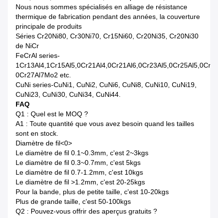
Nous nous sommes spécialisés en alliage de résistance
thermique de fabrication pendant des années, la couverture
principale de produits
Séries Cr20Ni80, Cr30Ni70, Cr15Ni60, Cr20Ni35, Cr20Ni30
de NiCr
FeCrAl series-
1Cr13Al4,1Cr15Al5,0Cr21Al4,0Cr21Al6,0Cr23Al5,0Cr25Al5,0Cr2
0Cr27Al7Mo2 etc.
CuNi series-CuNi1, CuNi2, CuNi6, CuNi8, CuNi10, CuNi19,
CuNi23, CuNi30, CuNi34, CuNi44.
FAQ
Q1 : Quel est le MOQ ?
A1 : Toute quantité que vous avez besoin quand les tailles
sont en stock.
Diamètre de fil<0>
Le diamètre de fil 0.1~0.3mm, c'est 2~3kgs
Le diamètre de fil 0.3~0.7mm, c'est 5kgs
Le diamètre de fil 0.7-1.2mm, c'est 10kgs
Le diamètre de fil >1.2mm, c'est 20-25kgs
Pour la bande, plus de petite taille, c'est 10-20kgs
Plus de grande taille, c'est 50-100kgs
Q2 : Pouvez-vous offrir des aperçus gratuits ?