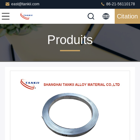
east@tankii.com
86-21-56110178
Citation
Produits