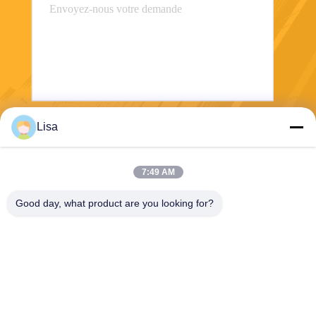
Lisa
Envoyez
7:49 AM
Good day, what product are you looking for?
Shanghai Tankii Alloy Material Co.,Ltd
east@tankii.com
86-21-56110178
1900 rue Mudanjiang, distric