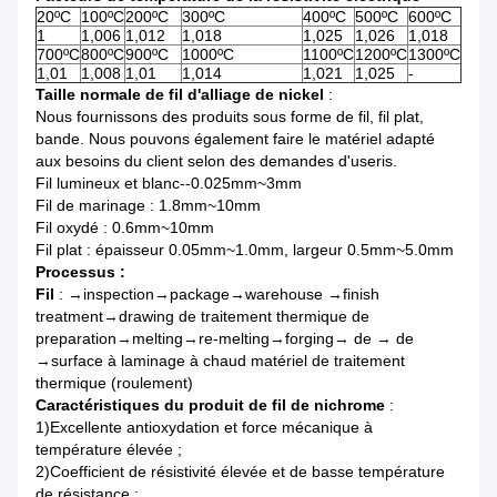
20ºC
100ºC
200ºC
300ºC
400ºC
500ºC
600ºC
1
1,006
1,012
1,018
1,025
1,026
1,018
700ºC
800ºC
900ºC
1000ºC
1100ºC
1200ºC
1300ºC
1,01
1,008
1,01
1,014
1,021
1,025
-
Taille normale de fil d'alliage de nickel
:
Nous fournissons des produits sous forme de fil, fil plat,
bande. Nous pouvons également faire le matériel adapté
aux besoins du client selon des demandes d'useris.
Fil lumineux et blanc--0.025mm~3mm
Fil de
marinage : 1.8mm~10mm
Fil oxydé : 0.6mm~10mm
Fil plat : épaisseur 0.05mm~1.0mm, largeur 0.5mm~5.0mm
Processus :
Fil
: →inspection→package→warehouse →finish
treatment→drawing de traitement thermique de
preparation→melting→re-melting→forging→ de → de
→surface à laminage à chaud matériel de traitement
thermique (roulement)
Caractéristiques du produit de fil de nichrome
:
1)Excellente antioxydation et force mécanique à
température élevée ;
2)Coefficient de résistivité élevée et de basse température
de résistance ;