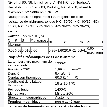
Nikrothal 80, N8, le nichrome V, HAI-NiCr 80, Tophet A,
Resistohm 80, Cronix 80, Protoloy, Nikrothal 8, allient A,
MWS-650, Stablohm 650, NCHW1
Nous produisons également l'autre genre de fil de
résistance de nichrome, tel que NiCr 70/30, NiCr 60/15, NiCr
60/23, NiCr 37/18, NiCr 35/20, NiCr 35/20, NiCr 25/20,
karma
Contenu chimique (%)
C
P
S
Manganèse
SI
Cr
Ni
Al
Fe
Maximum
0,50
1,0
0,03
0,02
0,015
0,60
0.75~1.60
20.0~23.0
BAL.
maximum
ma
Propriétés mécaniques de fil de nichrome
La température maximum de
1200ºC
service continu :
Resisivity 20ºC :
1,09 ohms mm2/m
Densité :
8,4 g/cm3
Conduction thermique :
60,3 KJ/m·h·ºC
Coefficient de dilatation
18 α×10-6/ºC
thermique :
Point de fusion :
1400ºC
Élongation :
Minute 20%
Structure micrographique :
Austénite
Propriété magnétique :
non magnétique
Facteurs de température de la résistivité électrique