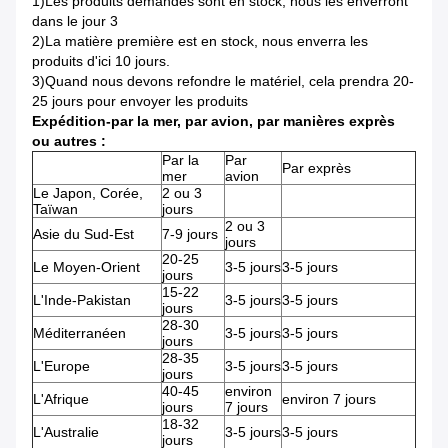
1)Les produits demandés sont en stock, nous les enverront
dans le jour 3
2)La matière première est en stock, nous enverra les
produits d'ici 10 jours.
3)Quand nous devons refondre le matériel, cela prendra 20-
25 jours pour envoyer les produits
Expédition-par la mer, par avion, par manières exprès
ou autres :
Par la
Par
Par exprès
mer
avion
Le Japon, Corée,
2 ou 3
Taïwan
jours
2 ou 3
Asie du Sud-Est
7-9 jours
jours
20-25
Le Moyen-Orient
3-5 jours
3-5 jours
jours
15-22
L'Inde-Pakistan
3-5 jours
3-5 jours
jours
28-30
Méditerranéen
3-5 jours
3-5 jours
jours
28-35
L'Europe
3-5 jours
3-5 jours
jours
40-45
environ
L'Afrique
environ 7 jours
jours
7 jours
18-32
L'Australie
3-5 jours
3-5 jours
jours