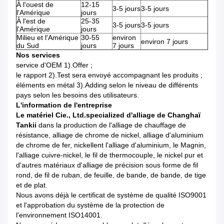
À l'ouest de
12-15
3-5 jours
3-5 jours
l'Amérique
jours
À l'est de
25-35
3-5 jours
3-5 jours
l'Amérique
jours
Milieu et l'Amérique
30-55
environ
environ 7 jours
du Sud
jours
7 jours
Nos services
service d'OEM 1).Offer ;
le rapport 2).Test sera envoyé accompagnant les produits ;
éléments en métal 3).Adding selon le niveau de différents
pays selon les besoins des utilisateurs.
L'information de l'entreprise
Le matériel Cie., Ltd.specialized d'alliage de Changhaï
Tankii
dans la production de l'alliage de chauffage de
résistance, alliage de chrome de nickel, alliage d'aluminium
de chrome de fer, nickellent l'alliage d'aluminium, le Magnin,
l'alliage cuivre-nickel, le fil de thermocouple, le nickel pur et
d'autres matériaux d'alliage de précision sous forme de fil
rond, de fil de ruban, de feuille, de bande, de bande, de tige
et de plat.
Nous avons déjà le certificat de système de qualité ISO9001
et l'approbation du système de la protection de
l'environnement ISO14001.