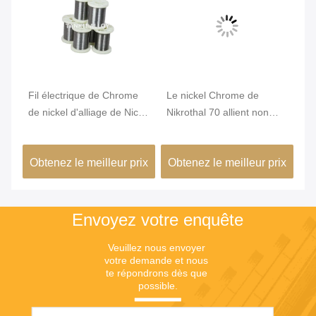
Fil électrique de Chrome
Le nickel Chrome de
Di
e
de nickel d'alliage de Nicr
Nikrothal 70 allient non
He
de résistance du karma
magnétique oxydé recuit
W
6j22
ix
Obtenez le meilleur prix
Obtenez le meilleur prix
Ob
Envoyez votre enquête
Veuillez nous envoyer 
votre demande et nous 
te répondrons dès que 
possible.