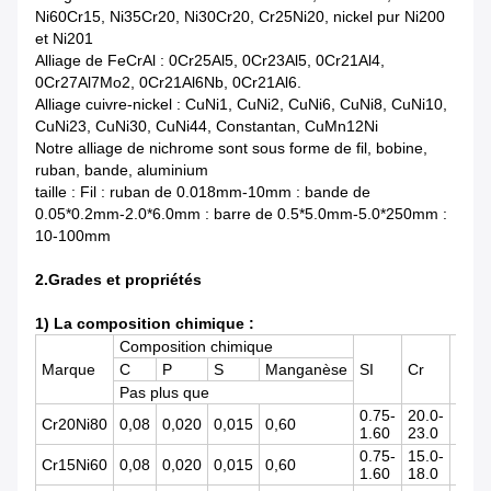
Ni60Cr15, Ni35Cr20, Ni30Cr20, Cr25Ni20, nickel pur Ni200
et Ni201
Alliage de FeCrAl : 0Cr25Al5, 0Cr23Al5, 0Cr21Al4,
0Cr27Al7Mo2, 0Cr21Al6Nb, 0Cr21Al6.
Alliage cuivre-nickel : CuNi1, CuNi2, CuNi6, CuNi8, CuNi10,
CuNi23, CuNi30, CuNi44, Constantan, CuMn12Ni
Notre alliage de nichrome sont sous forme de fil, bobine,
ruban, bande, aluminium
taille : Fil : ruban de 0.018mm-10mm : bande de
0.05*0.2mm-2.0*6.0mm : barre de 0.5*5.0mm-5.0*250mm :
10-100mm
2.Grades et propriétés
1) La composition chimique :
Composition chimique
Marque
C
P
S
Manganèse
SI
Cr
Ni
Pas plus que
0.75-
20.0-
Cr20Ni80
0,08
0,020
0,015
0,60
rest
1.60
23.0
0.75-
15.0-
55.0
Cr15Ni60
0,08
0,020
0,015
0,60
1.60
18.0
61.0