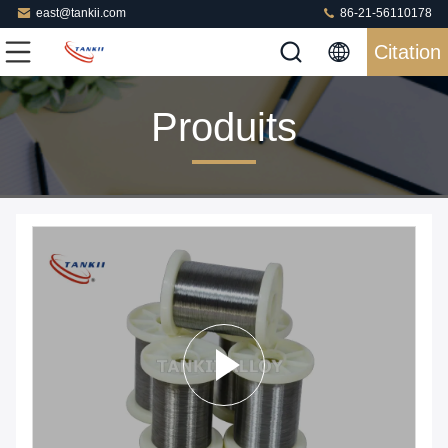
east@tankii.com
86-21-56110178
Citation
Produits