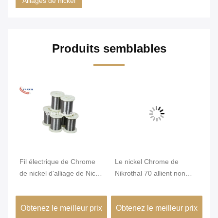
Alliages de nickel
Produits semblables
Fil électrique de Chrome
Le nickel Chrome de
Di
e
de nickel d'alliage de Nicr
Nikrothal 70 allient non
He
de résistance du karma
magnétique oxydé recuit
W
6j22
ix
Obtenez le meilleur prix
Obtenez le meilleur prix
Ob