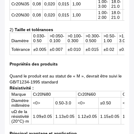
1.00-
18.0-
34.0
Cr20Ni35
0,08
0,020
0,015
1,00
3.00
21.0
37.0
1.00-
18.0-
30.0
Cr20Ni30
0,08
0,020
0,015
1,00
2.00
21.0
34.0
2)
Taille et tolérances
0.030-
>0.050-
>0.100-
>0.300-
>0.50-
>1.00-
Diamètre
0.50
0.100
0.300
0.500
1.00
3.00
Tolérance
±0.005
±0.007
±0.010
±0.015
±0.02
±0.03
Propriétés des produits
Quand le produit est au statut de « M », devrait être suivi le
GB/T1234-1995 standard
Résistivité :
Marque
Cr20Ni80
Cr20Ni60
Cr20N
Diamètre
<0>
0.50-3.0
<0>
≥0.50
<0>
millimètre
uΩ de la
résistivité
1.09±0.05
1.13±0.05
1.12±0.05
1.15±0.05
1.04±
(20°C)·m
Principal avantage et application