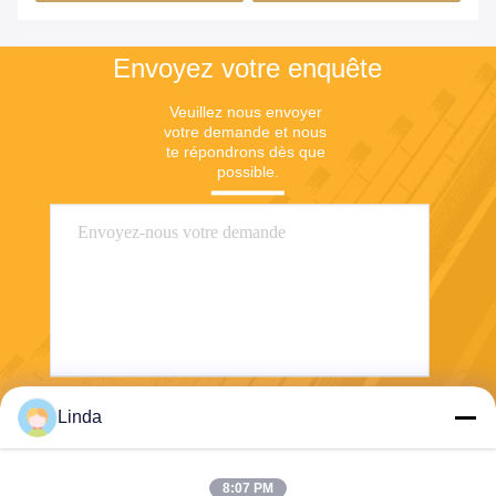
Envoyez votre enquête
Veuillez nous envoyer 
votre demande et nous 
te répondrons dès que 
possible.
Linda
Envoyez
8:07 PM