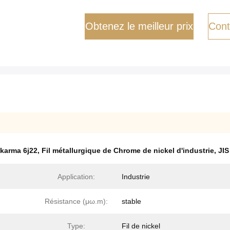
Obtenez le meilleur prix
Cont
 karma 6j22
,
Fil métallurgique de Chrome de nickel d'industrie
,
JIS
Application:
Industrie
Résistance (μω.m):
stable
Type:
Fil de nickel