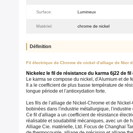
Surface:
Lumineux
Matériel:
chrome de nickel
Définition
Fil électrique de Chrome de nickel d'alliage de Nicr 
Nickelez le fil de résistance du karma 6j22 de fi
Le karma se compose du nickel, d'Alumium et de fe
Il a le coefficient de plus basse température de r
longue période et l'antioxydation forte.
Les fils de l'alliage de Nickel-Chrome et de Nickel
bobinées dans l'industrie métallurgique, l'industrie c
Ce fil d'alliage a un coefficient de résistance élec
réalisable et soudabilité mécaniques, avec un de h
Alliage Cie. matérielle, Ltd. Focus de Changhaï Tanki
de thermocouple, alliage de précision et alliage the