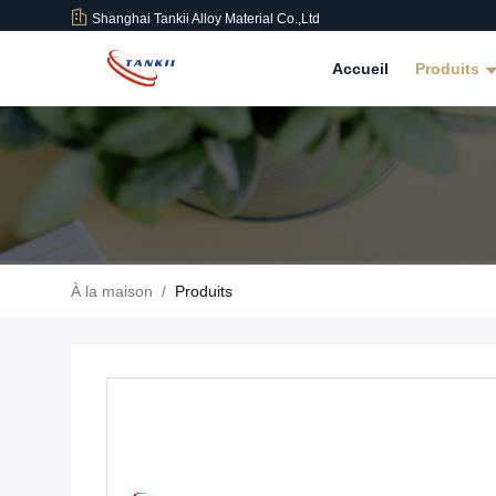
Shanghai Tankii Alloy Material Co.,Ltd
Accueil
Produits
À la maison
/
Produits