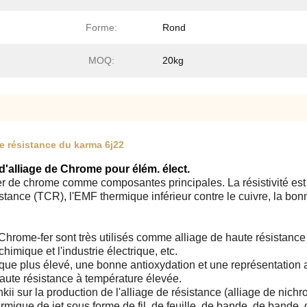
Forme:
Rond
MOQ:
20kg
de résistance du karma 6j22
l d'alliage de Chrome pour élém. élect.
r de chrome comme composantes principales. La résistivité est
ésistance (TCR), l'EMF thermique inférieur contre le cuivre, la 
-Chrome-fer sont très utilisés comme alliage de haute résistance 
himique et l'industrie électrique, etc.
trique plus élevé, une bonne antioxydation et une représentation a
aute résistance à température élevée.
i sur la production de l'alliage de résistance (alliage de nichrom
rmique de jet sous forme de fil, de feuille, de bande, de bande, d