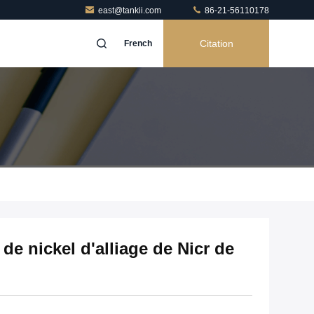
east@tankii.com
86-21-56110178
Citation
French
de nickel d'alliage de Nicr de