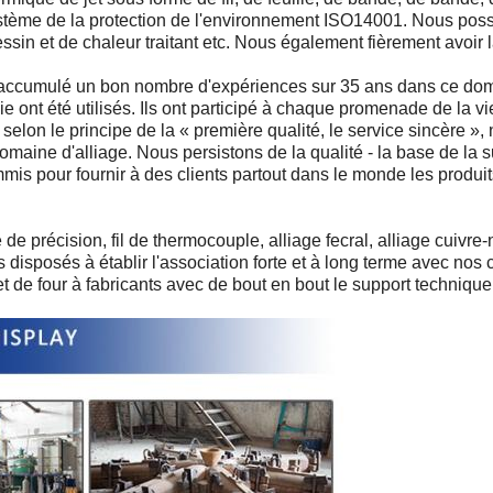
système de la protection de l'environnement ISO14001. Nous p
 dessin et de chaleur traitant etc. Nous également fièrement avo
 a accumulé un bon nombre d'expériences sur 35 ans dans ce do
e ont été utilisés. Ils ont participé à chaque promenade de la vie
 selon le principe de la « première qualité, le service sincère »,
maine d'alliage. Nous persistons de la qualité - la base de la s
is pour fournir à des clients partout dans le monde les produits
de précision, fil de thermocouple, alliage fecral, alliage cuivre-
sposés à établir l'association forte et à long terme avec nos 
 de four à fabricants avec de bout en bout le support technique 