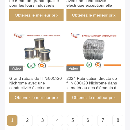
de 5 mm de grande qualité
avec une conductivité
pour les fours industriels
électrique exceptionnelle
Obtenez le meilleur prix
Obtenez le meilleur prix
Vidéo
Vidéo
Grand rabais de fil Ni80Cr20
2024 Fabrication directe de
Nichrome avec une
fil Ni80Cr20 Nichrome dans
conductivité électrique
le matériau des éléments de
exceptionnelle
chauffage électriques
Obtenez le meilleur prix
Obtenez le meilleur prix
1
2
3
4
5
6
7
8