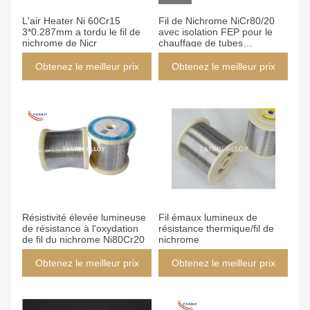
L'air Heater Ni 60Cr15
Fil de Nichrome NiCr80/20
3*0.287mm a tordu le fil de
avec isolation FEP pour le
nichrome de Nicr
chauffage de tubes
respiratoires médicaux en
tailles 0,4 mm et 0,44 mm
Obtenez le meilleur prix
Obtenez le meilleur prix
Résistivité élevée lumineuse
Fil émaux lumineux de
de résistance à l'oxydation
résistance thermique/fil de
de fil du nichrome Ni80Cr20
nichrome
Obtenez le meilleur prix
Obtenez le meilleur prix