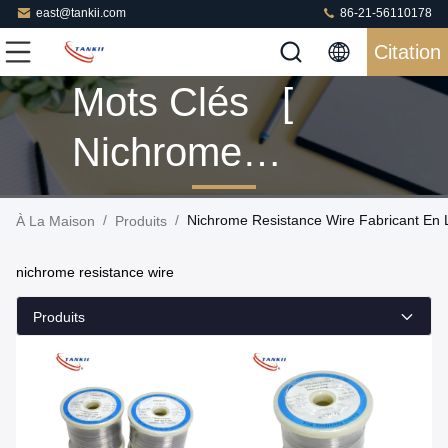
east@tankii.com
86-21-56110178
Citation
Mots Clés [
Nichrome
Resistance Wire
/
/
Nichrome Resistance Wire Fabricant En 
À La Maison
Produits
]
nichrome resistance wire
Correspondance
Produits
160 Produits