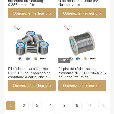
nichrome du chauffage
fil de résistance isolé par
0.287mm de fils
fibre de verre
Obtenez le meilleur prix
Obtenez le meilleur prix
Vidéo
Fil résistant au nichrome
Fil plat de résistance au
Ni80Cr20 pour bobines de
nichrome Ni80Cr20 Ni60Cr15
chauffage à cartouche à
pour chauffeurs et
haute résistance à
résistances
l'oxydation jusqu'à 1200 °C
Obtenez le meilleur prix
Obtenez le meilleur prix
1
2
3
4
5
6
7
8