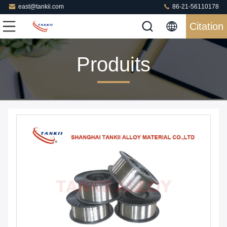
east@tankii.com
86-21-56110178
Citation
Produits