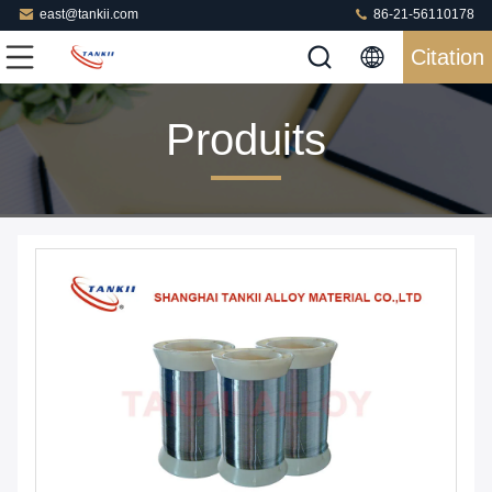
east@tankii.com
86-21-56110178
Citation
Produits