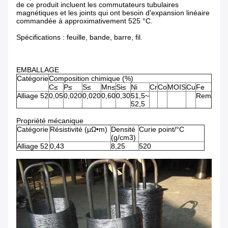
de ce produit incluent les commutateurs tubulaires
magnétiques et les joints qui ont besoin d'expansion linéaire
commandée à approximativement 525 °C.
Spécifications : feuille, bande, barre, fil.
EMBALLAGE
Catégorie
Composition chimique (%)
C≤
P≤
S≤
Mn≤
Si≤
Ni
Cr
Co
MOIS
Cu
Fe
Alliage 52
0,05
0,020
0,020
0,60
0,30
51,5~
Rem
52,5
Propriété mécanique
Catégorie
Résistivité (μΩ•m)
Densité
Curie point/°C
(g/cm3)
Alliage 52
0,43
8,25
520