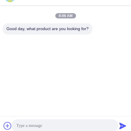
Envoyez
8:06 AM
Good day, what product are you looking for?
Shanghai Tankii Alloy Material Co.,Ltd
east@tankii.com
86-21-56110178
1900 rue Mudanjiang, distric
t de Baoshan, 201999, Shan
ghai, Chine
Bonne qualité de la Chine Fil en alliage de cuivre Nickel Fournisseur. © de
Copyright 2026 Shanghai Tankii Alloy Material Co.,Ltd . Tous droits
réservés.