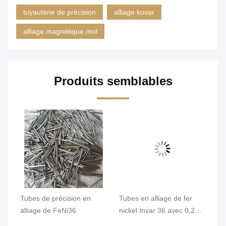
tuyauterie de précision
alliage kovar
alliage magnétique mol
Produits semblables
qué
Tubes de précision en
Tubes en alliage de fer
Tu
,2
alliage de FeNi36
nickel Invar 36 avec 0,2
In
mm Min. OD et surface
st