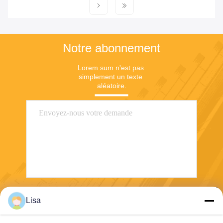
Notre abonnement
Lorem sum n'est pas 
simplement un texte 
aléatoire.
Envoyez
Lisa