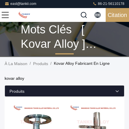
east@tankii.com
86-21-56110178
Citation
Mots Clés [
Kovar Alloy ]
Correspondance
/
/
Kovar Alloy Fabricant En Ligne
À La Maison
Produits
160 Produits
kovar alloy
Produits