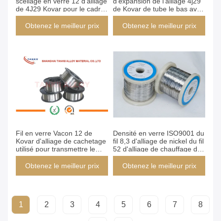
scellage en verre 12 d'alliage
d'expansion de l'alliage 4j29
de 4J29 Kovar pour le cadre
de Kovar de tube le bas avec
de circuit intégré
la couleur de Matellic
Obtenez le meilleur prix
Obtenez le meilleur prix
Fil en verre Vacon 12 de
Densité en verre ISO9001 du
Kovar d'alliage de cachetage
fil 8,3 d'alliage de nickel du fil
utilisé pour transmettre le
52 d'alliage de chauffage de
tube, tube à choc
cachetage
Obtenez le meilleur prix
Obtenez le meilleur prix
1
2
3
4
5
6
7
8