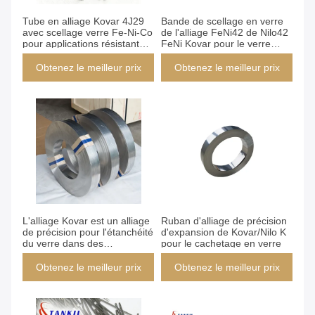
Tube en alliage Kovar 4J29
Bande de scellage en verre
avec scellage verre Fe-Ni-Co
de l'alliage FeNi42 de Nilo42
pour applications résistantes
FeNi Kovar pour le verre
à la corrosion en taille
scellé faisant le matériel
4,5x1,5 mm
Obtenez le meilleur prix
Obtenez le meilleur prix
L'alliage Kovar est un alliage
Ruban d'alliage de précision
de précision pour l'étanchéité
d'expansion de Kovar/Nilo K
du verre dans des
pour le cachetage en verre
applications de haute fiabilité.
Obtenez le meilleur prix
Obtenez le meilleur prix