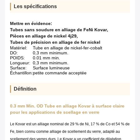
Les spécifications
Mettre en évidence:
Tubes sans soudure en alliage de FeNi Kovar
,
Pièces en alliage de nickel 4j29
,
Tubes de précision en alliage de fer nickel
Matériel:
Tube en alliage de nickel-fer-cobalt
DO:
0,3 mm minimum.
POIDS:
0.01 mm min.
Longueur:
0,3 mm minimum.
Surface:
Surface lumineuse
Échantillon:
petite commande acceptée
Définition
0.3 mm Min. OD Tube en alliage Kovar à surface claire
pour les applications de scellage en verre
Le Kovar est un alliage nominal de 29 % de Ni, 17 % de Co et 54 % de
Fe, bien connu comme alliage de scellement du verre, adapté au
scellement des verres durs. Le Kovar a un coefficient de dilatation