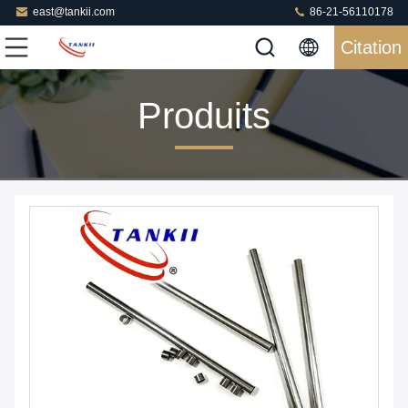
east@tankii.com
86-21-56110178
Citation
Produits