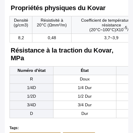
Propriétés physiques du Kovar
Densité
Résistivité à
Coefficient de température 
(g/cm3)
20°C (Ωmm²/m)
résistance
-5
(20°C~100°C)X10
/°
8,2
0,48
3,7~3,9
Résistance à la traction du Kovar,
MPa
Numéro d'état
État
R
Doux
1/4D
1/4 Dur
1/2D
1/2 Dur
3/4D
3/4 Dur
D
Dur
Tags: