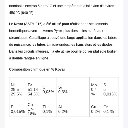
nominal d'environ 5 ppm/°C et une température d'inflexion d'environ
450 °C (840 °F).
Le Kovar (
ASTM F15
) a été utilisé pour réaliser des scellements
hermétiques avec les verres Pyrex plus durs et les matériaux
céramiques. Cet alliage a trouvé une large application dans les tubes
de puissance, les tubes à micro-ondes, les transistors et les diodes.
Dans les circuits intégrés, il a été utilisé pour le boîtier plat et le boîtier
à double rangée en ligne.
Composition chimique en % Kovar
Ni
Fe
Mn
S
C
Si
28,5-
51,14-
0,4
o
0,03%
0,3%
29,5%
54,5%
%
0,015%
Co
P
Ti
Al
Cu
Cr
17-
0,015%
0,1%
0,2%
0,2%
0,1 %
18%