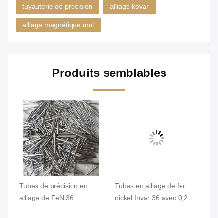
tuyauterie de précision
alliage kovar
alliage magnétique mol
Produits semblables
qué
Tubes de précision en
Tubes en alliage de fer
Tu
,2
alliage de FeNi36
nickel Invar 36 avec 0,2
In
mm Min. OD et surface
st