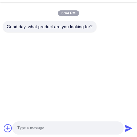
6:44 PM
Good day, what product are you looking for?
Shanghai Tankii Alloy Material Co.,Ltd
east@tankii.com
86-21-56110178
1900 rue Mudanjiang, distric
t de Baoshan, 201999, Shan
ghai, Chine
Bonne qualité de la Chine Fil en alliage de cuivre Nickel Fournisseur. © de
Copyright 2026 Shanghai Tankii Alloy Material Co.,Ltd . Tous droits
réservés.