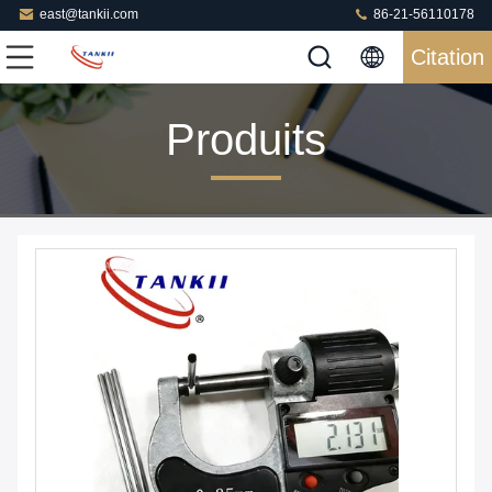
east@tankii.com
86-21-56110178
Citation
Produits