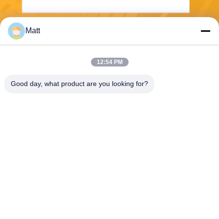
Matt
Envoyez
12:54 PM
Good day, what product are you looking for?
Shanghai Tankii Alloy Material Co.,Ltd
east@tankii.com
86-21-56110178
1900 rue Mudanjiang, distric
t de Baoshan, 201999, Shan
ghai, Chine