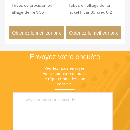
qué
Tubes de précision en
Tubes en alliage de fer
Tu
,2
alliage de FeNi36
nickel Invar 36 avec 0,2
In
mm Min. OD et surface
st
brillante pour une grande
un
ix
Obtenez le meilleur prix
Obtenez le meilleur prix
Ob
stabilité dimensionnelle
co
dans les bâtiments verts
de
Envoyez votre enquête
Veuillez nous envoyer 
votre demande et nous 
te répondrons dès que 
possible.