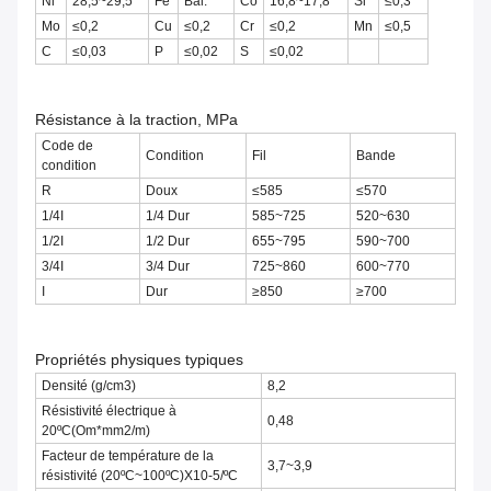
Ni
28,5~29,5
Fe
Bal.
Co
16,8~17,8
Si
≤0,3
Mo
≤0,2
Cu
≤0,2
Cr
≤0,2
Mn
≤0,5
C
≤0,03
P
≤0,02
S
≤0,02
Résistance à la traction, MPa
Code de
Condition
Fil
Bande
condition
R
Doux
≤585
≤570
1/4I
1/4 Dur
585~725
520~630
1/2I
1/2 Dur
655~795
590~700
3/4I
3/4 Dur
725~860
600~770
I
Dur
≥850
≥700
Propriétés physiques typiques
Densité (g/cm3)
8,2
Résistivité électrique à
0,48
20ºC(Om*mm2/m)
Facteur de température de la
3,7~3,9
résistivité (20ºC~100ºC)X10-5/ºC