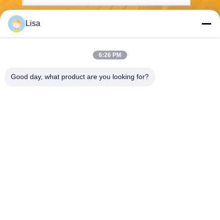
Lisa
Envoyez
6:26 PM
Good day, what product are you looking for?
Shanghai Tankii Alloy Material Co.,Ltd
east@tankii.com
86-21-56110178
1900 rue Mudanjiang, distric
t de Baoshan, 201999, Shan
ghai, Chine
Bonne qualité de la Chine Fil en alliage de cuivre Nickel Fournisseur. © de