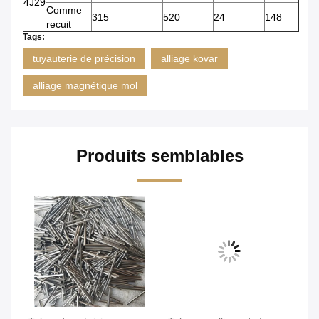
4J29
Comme
315
520
24
148
recuit
Tags:
tuyauterie de précision
alliage kovar
alliage magnétique mol
Produits semblables