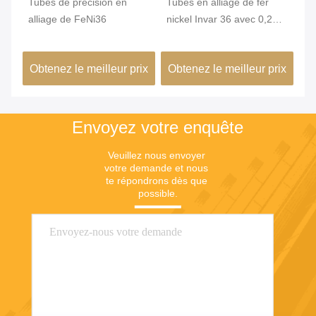
qué
Tubes de précision en
Tubes en alliage de fer
Tu
,2
alliage de FeNi36
nickel Invar 36 avec 0,2
In
mm Min. OD et surface
st
brillante pour une grande
un
ix
Obtenez le meilleur prix
Obtenez le meilleur prix
Ob
stabilité dimensionnelle
co
dans les bâtiments verts
de
Envoyez votre enquête
Veuillez nous envoyer 
votre demande et nous 
te répondrons dès que 
possible.