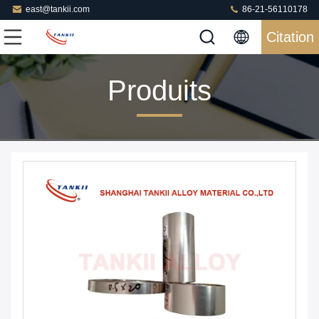
east@tankii.com
86-21-56110178
Citation
Produits