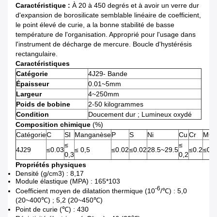
Caractéristique :
À 20 à 450 degrés et à avoir un verre dur
d'expansion de borosilicate semblable linéaire de coefficient,
le point élevé de curie, a la bonne stabilité de basse
température de l'organisation. Approprié pour l'usage dans
l'instrument de décharge de mercure. Boucle d'hystérésis
rectangulaire.
Caractéristiques
Catégorie
4J29- Bande
Épaisseur
0.01~5mm
Largeur
4~250mm
Poids de bobine
2-50 kilogrammes
Condition
Doucement dur ; Lumineux oxydé
Composition chimique
(%)
Catégorie
C
SI
Manganèse
P
S
Ni
Cu
Cr
MOI
≤
≤
4J29
≤0.03
≤ 0,5
≤0.02
≤0.02
28.5~29.5
≤0.2
≤0.2
0,3
0,2
Propriétés physiques
Densité (g/cm3) : 8,17
Module élastique (MPA) : 165*103
-6
Coefficient moyen de dilatation thermique (10
/℃) : 5,0
(20~400℃) ; 5,2 (20~450℃)
Point de curie (℃) : 430