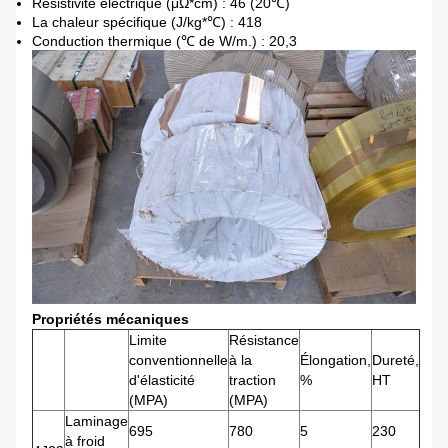
Résistivité électrique (μΩ*cm) : 46 (20℃)
La chaleur spécifique (J/kg*℃) : 418
Conduction thermique (℃ de W/m.) : 20,3
Propriétés mécaniques
Limite
Résistance
conventionnelle
à la
Élongation,
Dureté,
d'élasticité
traction
%
HT
(MPA)
(MPA)
Laminage
695
780
5
230
à froid