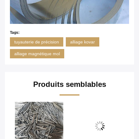
Tags:
tuyauterie de précision
alliage kovar
alliage magnétique mol
Produits semblables