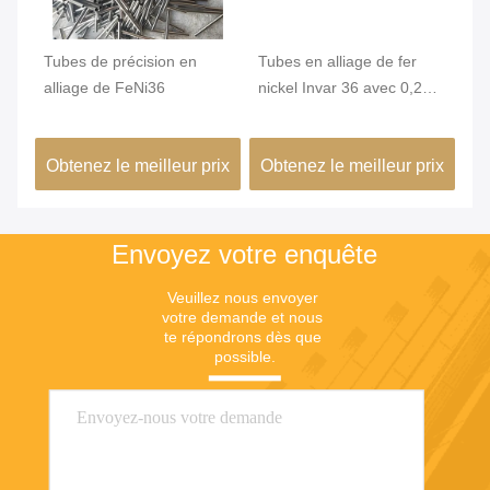
qué
Tubes de précision en
Tubes en alliage de fer
Tu
,2
alliage de FeNi36
nickel Invar 36 avec 0,2
In
mm Min. OD et surface
st
brillante pour une grande
un
ix
Obtenez le meilleur prix
Obtenez le meilleur prix
Ob
stabilité dimensionnelle
co
dans les bâtiments verts
de
Envoyez votre enquête
Veuillez nous envoyer 
votre demande et nous 
te répondrons dès que 
possible.