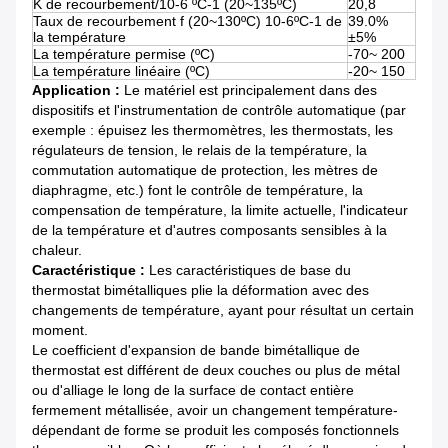
K de recourbement/10-6 ºC-1 (20~135ºC)
20,8
Taux de recourbement f (20~130ºC) 10-6ºC-1 de
39.0%
la température
±5%
La température permise (ºC)
-70~ 200
La température linéaire (ºC)
-20~ 150
Application :
Le matériel est principalement dans des
dispositifs et l'instrumentation de contrôle automatique (par
exemple : épuisez les thermomètres, les thermostats, les
régulateurs de tension, le relais de la température, la
commutation automatique de protection, les mètres de
diaphragme, etc.) font le contrôle de température, la
compensation de température, la limite actuelle, l'indicateur
de la température et d'autres composants sensibles à la
chaleur.
Caractéristique :
Les caractéristiques de base du
thermostat bimétalliques plie la déformation avec des
changements de température, ayant pour résultat un certain
moment.
Le coefficient d'expansion de bande bimétallique de
thermostat est différent de deux couches ou plus de métal
ou d'alliage le long de la surface de contact entière
fermement métallisée, avoir un changement température-
dépendant de forme se produit les composés fonctionnels