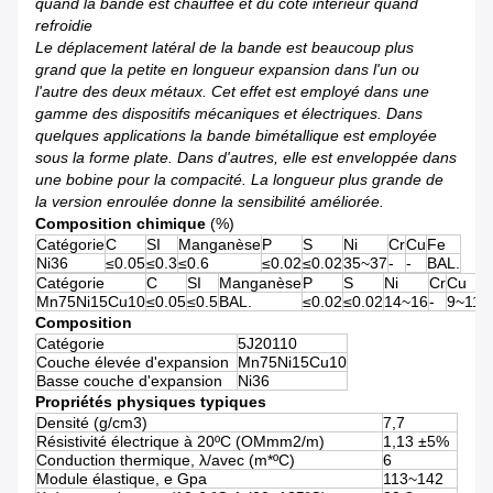
quand la bande est chauffée et du côté intérieur quand
refroidie
Le déplacement latéral de la bande est beaucoup plus
grand que la petite en longueur expansion dans l'un ou
l'autre des deux métaux. Cet effet est employé dans une
gamme des dispositifs mécaniques et électriques. Dans
quelques applications la bande bimétallique est employée
sous la forme plate. Dans d'autres, elle est enveloppée dans
une bobine pour la compacité. La longueur plus grande de
la version enroulée donne la sensibilité améliorée.
Composition chimique
(%)
Catégorie
C
SI
Manganèse
P
S
Ni
Cr
Cu
Fe
Ni36
≤0.05
≤0.3
≤0.6
≤0.02
≤0.02
35~37
-
-
BAL.
Catégorie
C
SI
Manganèse
P
S
Ni
Cr
Cu
F
Mn75Ni15Cu10
≤0.05
≤0.5
BAL.
≤0.02
≤0.02
14~16
-
9~11
≤
Composition
Catégorie
5J20110
Couche élevée d'expansion
Mn75Ni15Cu10
Basse couche d'expansion
Ni36
Propriétés physiques typiques
Densité (g/cm3)
7,7
Résistivité électrique à 20ºC (OMmm2/m)
1,13 ±5%
Conduction thermique, λ/avec (m*ºC)
6
Module élastique, e Gpa
113~142