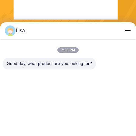
Lisa
Envoyez
7:20 PM
Good day, what product are you looking for?
Shanghai Tankii Alloy Material Co.,Ltd
east@tankii.com
86-21-56110178
1900 rue Mudanjiang, distric
t de Baoshan, 201999, Shan
ghai, Chine