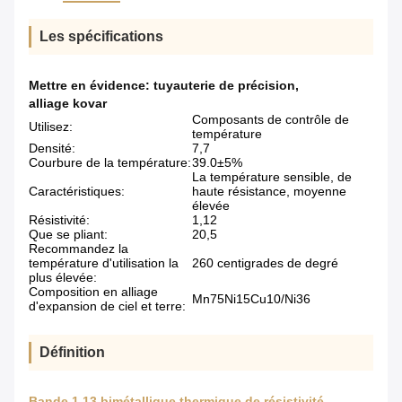
Les spécifications
Mettre en évidence:
tuyauterie de précision
,
alliage kovar
Composants de contrôle de
Utilisez:
température
Densité:
7,7
Courbure de la température:
39.0±5%
La température sensible, de
Caractéristiques:
haute résistance, moyenne
élevée
Résistivité:
1,12
Que se pliant:
20,5
Recommandez la
température d'utilisation la
260 centigrades de degré
plus élevée:
Composition en alliage
Mn75Ni15Cu10/Ni36
d'expansion de ciel et terre:
Définition
Bande 1,13 bimétallique thermique de résistivité