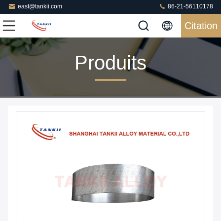
east@tankii.com
86-21-56110178
Citation
Produits