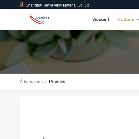
Shanghai Tankii Alloy Material Co.,Ltd
Accueil
Produits
À la maison
/
Produits