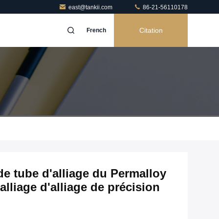
east@tankii.com
86-21-56110178
Citation
French
e tube d'alliage du Permalloy
alliage d'alliage de précision