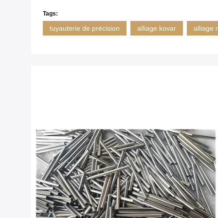
Tags:
tuyauterie de précision
alliage kovar
alliage