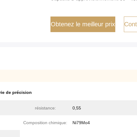
Obtenez le meilleur prix
Cont
rie de précision
résistance:
0,55
Composition chimique:
Ni79Mo4