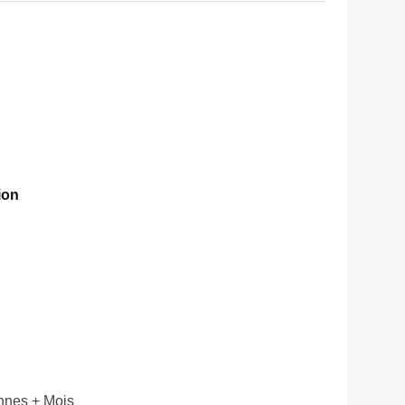
ion
nnes + Mois