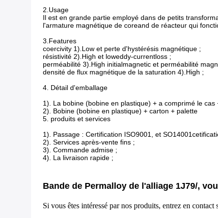
2.Usage
Il est en grande partie employé dans de petits transform
l'armature magnétique de coreand de réacteur qui fonc
3.Features
coercivity 1).Low et perte d'hystérésis magnétique ;
résistivité 2).High et loweddy-currentloss ;
perméabilité 3).High initialmagnetic et perméabilité ma
densité de flux magnétique de la saturation 4).High ;
4. Détail d'emballage
1). La bobine (bobine en plastique) + a comprimé le cas +
2). Bobine (bobine en plastique) + carton + palette
5. produits et services
1). Passage : Certification ISO9001, et SO14001cetificati
2). Services après-vente fins ;
3). Commande admise ;
4). La livraison rapide ;
Bande de Permalloy de l'alliage 1J79/, v
Si vous êtes intéressé par nos produits, entrez en contact