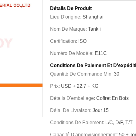
Détails De Produit
Lieu D'origine:
Shanghai
Nom De Marque:
Tankii
Certification:
ISO
Numéro De Modèle:
E11C
Conditions De Paiement Et D'expédit
Quantité De Commande Min:
30
Prix:
USD + 22.7 + KG
Détails D'emballage:
Coffret En Bois
Délai De Livraison:
Jour 15
Conditions De Paiement:
L/C, D/P, T/T
Capacité D'approvisionnement:
50 + To