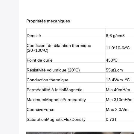
Propriétés mécaniques
Densité
8,6 g/cm3
Coefficient de dilatation thermique
11.0*10-6/ºC
(20~100ºC)
Point de curie
450ºC
Résistivité volumique (20ºC)
55μΩ.cm
Conduction thermique
13.4W/m. ºC
Perméabilité à InitialMagnetic
Min.40mH/m
MaximumMagneticPermeability
Min.310mH/m
CoerciveForce
Max.2.0A/m
SaturationMagneticFluxDensity
0.73T