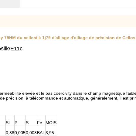
 79HM du cellosilk 1j79 d'alliage d'alliage de précision de Cellos
silk/E11c
erméabilité élevée et le bas coercivity dans le champ magnétique faible.
ts de précision, à télécommande et automatique, généralement, il est p
SI
P
S
Fe
MOIS
0,38
0,005
0,003
BAL
3,95