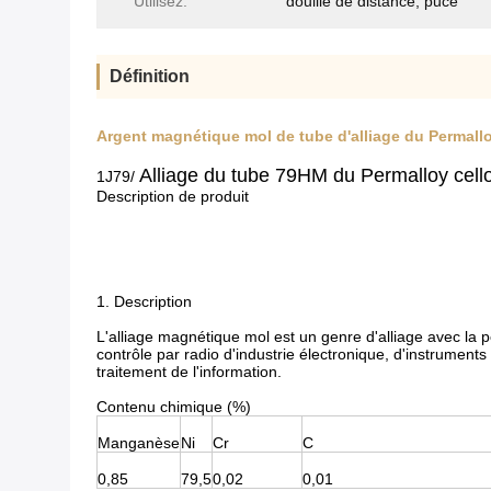
Utilisez:
douille de distance, puce
Définition
Argent magnétique mol de tube d'alliage du Permalloy
Alliage du tube 79HM du Permalloy cello
1J79/
Description de produit
1. Description
L'alliage magnétique mol est un genre d'alliage avec la p
contrôle par radio d'industrie électronique, d'instrumen
traitement de l'information.
Contenu chimique (%)
Manganèse
Ni
Cr
C
0,85
79,5
0,02
0,01