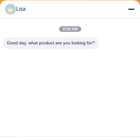
Lisa
Envoyez
9:58 AM
Good day, what product are you looking for?
Shanghai Tankii Alloy Material Co.,Ltd
east@tankii.com
86-21-56110178
1900 rue Mudanjiang, distric
t de Baoshan, 201999, Shan
ghai, Chine
Bonne qualité de la Chine Fil en alliage de cuivre Nickel Fournisseur. © de
Copyright 2026 Shanghai Tankii Alloy Material Co.,Ltd . Tous droits