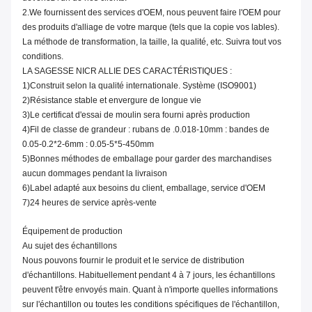
2.We fournissent des services d'OEM, nous peuvent faire l'OEM pour
des produits d'alliage de votre marque (tels que la copie vos lables).
La méthode de transformation, la taille, la qualité, etc. Suivra tout vos
conditions.
LA SAGESSE NICR ALLIE DES CARACTÉRISTIQUES :
1)Construit selon la qualité internationale. Système (ISO9001)
2)Résistance stable et envergure de longue vie
3)Le certificat d'essai de moulin sera fourni après production
4)Fil de classe de grandeur : rubans de .0.018-10mm : bandes de
0.05-0.2*2-6mm : 0.05-5*5-450mm
5)Bonnes méthodes de emballage pour garder des marchandises
aucun dommages pendant la livraison
6)Label adapté aux besoins du client, emballage, service d'OEM
7)24 heures de service après-vente
Équipement de production
Au sujet des échantillons
Nous pouvons fournir le produit et le service de distribution
d'échantillons. Habituellement pendant 4 à 7 jours, les échantillons
peuvent t'être envoyés main. Quant à n'importe quelles informations
sur l'échantillon ou toutes les conditions spécifiques de l'échantillon,