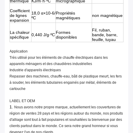
thermique
KJ/m·h·ºC
micrographique
Coefficient
18,0 α×10-6/
Propriétés
de lignes
non magnétique
ºC
magnétiques
expansion
Fil, ruban,
La chaleur
Formes
0,440 J/g·ºC
bande, barre,
spécifique
disponibles
feuille, tuyau
Application
Très utilisé pour les éléments de chauffe électriques dans les
appareils ménagers et des chaudières industrielles
Industrie d'appareils électriques
Repasser des machines, chauffe-eau, bâti de plastique meurt, les fers
à souder, les éléments tubulaires engainés par métal, éléments de
cartouche
LABEL ET OEM
1.
Nous avons notre propre marque, actuellement les couvertures de
région de ventes 28 pays et les régions autour du monde, nos produits
d'alliage sont tout à fait populaires et souhaitées la bienvenue par des
clients partout dans le monde. Ce sera notre grand honneur si vous
devenez l'un de nos clients.