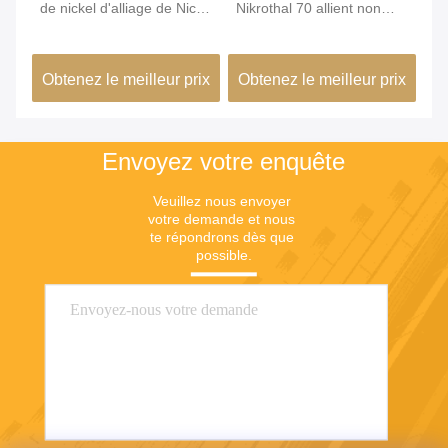
e
de nickel d'alliage de Nicr
Nikrothal 70 allient non
He
de résistance du karma
magnétique oxydé recuit
W
6j22
ix
Obtenez le meilleur prix
Obtenez le meilleur prix
Ob
Envoyez votre enquête
Veuillez nous envoyer 
votre demande et nous 
te répondrons dès que 
possible.