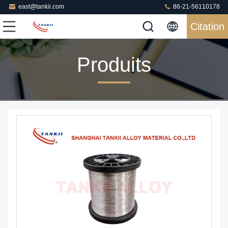
east@tankii.com
86-21-56110178
Citation
Produits