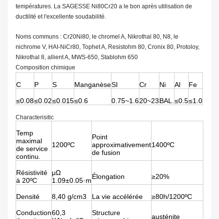
températures. La SAGESSE Ni80Cr20 a le bon après utilisation de
ductilité et l'excellente soudabilité.
Noms communs : Cr20Ni80, le chromel A, Nikrothal 80, N8, le
nichrome V, HAI-NiCr80, Tophet A, Resistohm 80, Cronix 80, Protoloy,
Nikrothal 8, allient A, MWS-650, Stablohm 650
Composition chimique
C
P
S
Manganèse
SI
Cr
Ni
Al
Fe
≤0.08
≤0.02
≤0.015
≤0.6
0.75~1.6
20~23
BAL.
≤0.5
≤1.0
Characterisitic
Temp
Point
maximal
1200ºC
approximativement
1400ºC
de service
de fusion
continu.
Résistivité
μΩ
Élongation
≥20%
à 20ºC
1.09±0.05·m
Densité
8,40 g/cm3
La vie accélérée
≥80h/1200ºC
Conduction
60,3
Structure
austénite