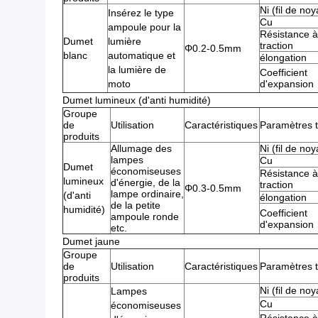
Ni (fil de no
Insérez le type
Cu
ampoule pour la
Résistance à
Dumet
lumière
traction
Φ0.2-0.5mm
blanc
automatique et
élongation
la lumière de
Coefficient
moto
d'expansion
Dumet lumineux (d'anti humidité)
Groupe
de
Utilisation
Caractéristiques
Paramètres 
produits
Allumage des
Ni (fil de no
lampes
Cu
Dumet
économiseuses
Résistance à
lumineux
d'énergie, de la
traction
Φ0.3-0.5mm
lampe ordinaire,
(d'anti
élongation
de la petite
humidité)
Coefficient
ampoule ronde
d'expansion
etc.
Dumet jaune
Groupe
de
Utilisation
Caractéristiques
Paramètres 
produits
Ni (fil de no
Lampes
Cu
économiseuses