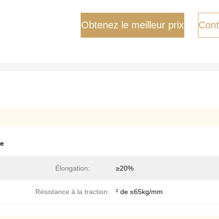
Obtenez le meilleur prix
Cont
me
Élongation:
≥20%
Résistance à la traction:
² de ≤65kg/mm