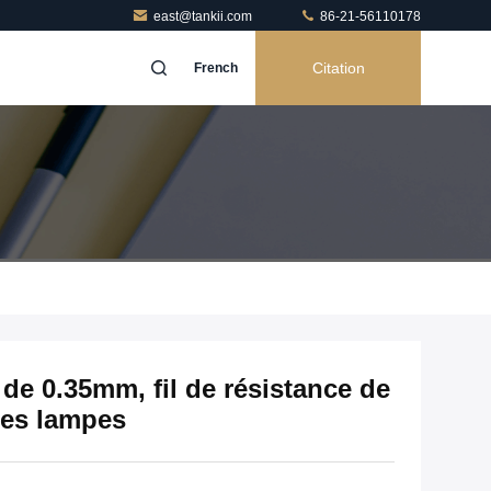
east@tankii.com
86-21-56110178
Citation
French
 de 0.35mm, fil de résistance de
des lampes