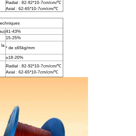
Radial : 82-92*10-7cm/cm/℃
Axial : 62-65*10-7cm/cm/℃
techniques
yau)
41-43%
15-25%
 la
² de ≤65kg/mm
≥18-20%
Radial : 82-92*10-7cm/cm/℃
Axial : 62-65*10-7cm/cm/℃