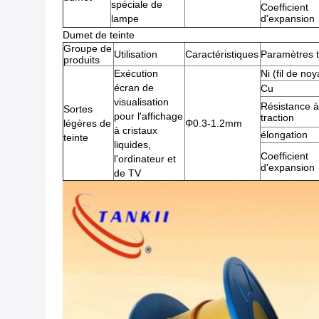
spéciale de
Coefficient
lampe
d'expansion
Dumet de teinte
Groupe de
Utilisation
Caractéristiques
Paramètres 
produits
Exécution
Ni (fil de no
écran de
Cu
visualisation
Résistance à
Sortes
pour l'affichage
traction
légères de
Φ0.3-1.2mm
à cristaux
élongation
teinte
liquides,
Coefficient
l'ordinateur et
d'expansion
de TV