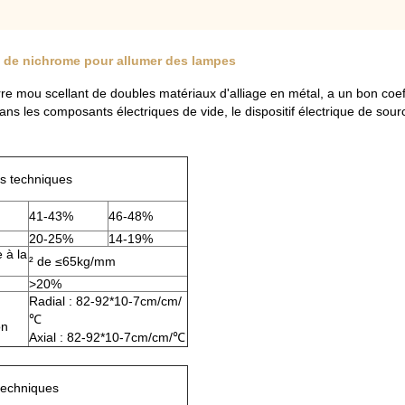
ce de nichrome pour allumer des lampes
 mou scellant de doubles matériaux d'alliage en métal, a un bon coeffi
ans les composants électriques de vide, le dispositif électrique de sour
s techniques
41-43%
46-48%
20-25%
14-19%
 à la
² de ≤65kg/mm
>20%
Radial : 82-92*10-7cm/cm/
℃
on
Axial : 82-92*10-7cm/cm/℃
techniques