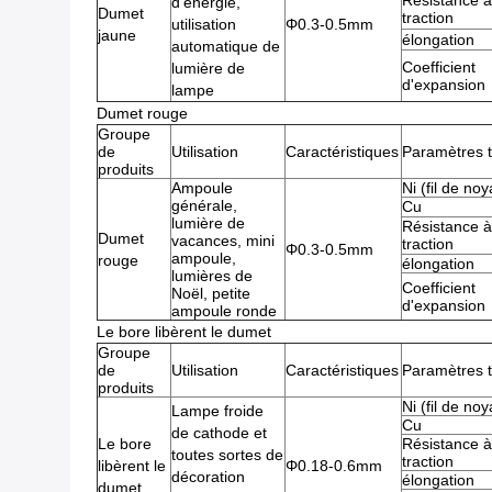
Résistance à
d'énergie,
Dumet
traction
utilisation
Φ0.3-0.5mm
jaune
élongation
automatique de
Coefficient
lumière de
d'expansion
lampe
Dumet rouge
Groupe
de
Utilisation
Caractéristiques
Paramètres 
produits
Ampoule
Ni (fil de no
générale,
Cu
lumière de
Résistance à
Dumet
vacances, mini
traction
Φ0.3-0.5mm
ampoule,
rouge
élongation
lumières de
Coefficient
Noël, petite
d'expansion
ampoule ronde
Le bore libèrent le dumet
Groupe
de
Utilisation
Caractéristiques
Paramètres 
produits
Ni (fil de no
Lampe froide
Cu
de cathode et
Le bore
Résistance à
toutes sortes de
traction
libèrent le
Φ0.18-0.6mm
décoration
élongation
dumet