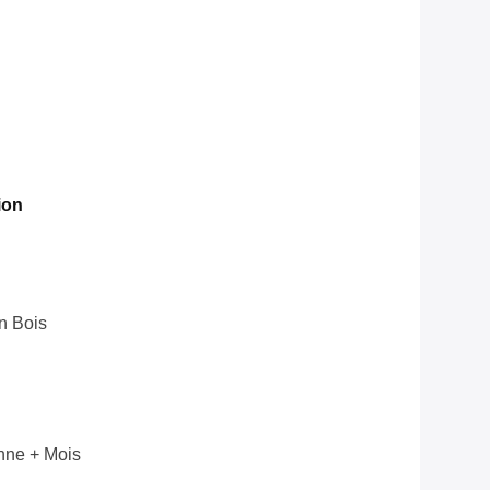
ion
n Bois
nne + Mois