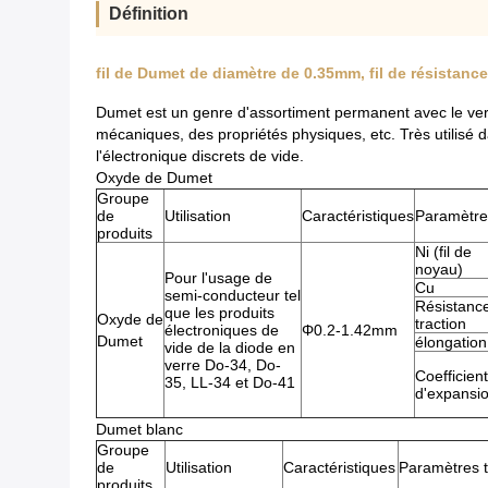
Définition
fil de Dumet de diamètre de 0.35mm, fil de résistan
Dumet est un genre d'assortiment permanent avec le verre
mécaniques, des propriétés physiques, etc. Très utilisé d
l'électronique discrets de vide.
Oxyde de Dumet
Groupe
de
Utilisation
Caractéristiques
Paramètre
produits
Ni (fil de
noyau)
Pour l'usage de
Cu
semi-conducteur tel
Résistance
que les produits
Oxyde de
traction
électroniques de
Φ0.2-1.42mm
Dumet
élongation
vide de la diode en
verre Do-34, Do-
Coefficient
35, LL-34 et Do-41
d'expansi
Dumet blanc
Groupe
de
Utilisation
Caractéristiques
Paramètres 
produits