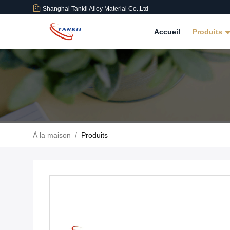
Shanghai Tankii Alloy Material Co.,Ltd
Accueil
Produits
À la maison
/
Produits