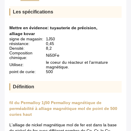
Les spécifications
Mettre en évidence:
tuyauterie de précision
,
alliage kovar
signe de magasin:
1J50
résistance:
0,45
Densité:
8,2
Composition
Ni50Fe
chimique:
le coeur du réacteur et l'armature
Utilisez:
magnétique.
point de curie:
500
Définition
fil du Permalloy 1j50 Permalloy magnétique de
perméabilité à alliage magnétique mol de point de 500
curies haut
L'alliage de nickel magnétique mol de fer est dans la base
de nickel de fer avec différent nombre de Co, Cr, le Cu,