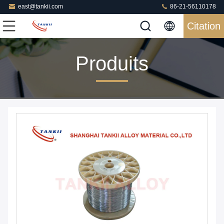
east@tankii.com
86-21-56110178
Citation
Produits