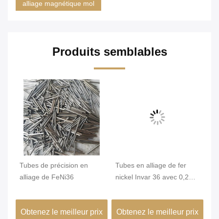
alliage magnétique mol
Produits semblables
qué
Tubes de précision en
Tubes en alliage de fer
Tu
,2
alliage de FeNi36
nickel Invar 36 avec 0,2
In
mm Min. OD et surface
st
brillante pour une grande
un
ix
Obtenez le meilleur prix
Obtenez le meilleur prix
Ob
stabilité dimensionnelle
co