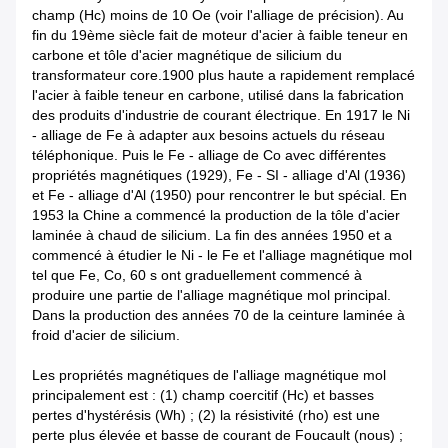
champ (Hc) moins de 10 Oe (voir l'alliage de précision). Au
fin du 19ème siècle fait de moteur d'acier à faible teneur en
carbone et tôle d'acier magnétique de silicium du
transformateur core.1900 plus haute a rapidement remplacé
l'acier à faible teneur en carbone, utilisé dans la fabrication
des produits d'industrie de courant électrique. En 1917 le Ni
- alliage de Fe à adapter aux besoins actuels du réseau
téléphonique. Puis le Fe - alliage de Co avec différentes
propriétés magnétiques (1929), Fe - SI - alliage d'Al (1936)
et Fe - alliage d'Al (1950) pour rencontrer le but spécial. En
1953 la Chine a commencé la production de la tôle d'acier
laminée à chaud de silicium. La fin des années 1950 et a
commencé à étudier le Ni - le Fe et l'alliage magnétique mol
tel que Fe, Co, 60 s ont graduellement commencé à
produire une partie de l'alliage magnétique mol principal.
Dans la production des années 70 de la ceinture laminée à
froid d'acier de silicium.
Les propriétés magnétiques de l'alliage magnétique mol
principalement est : (1) champ coercitif (Hc) et basses
pertes d'hystérésis (Wh) ; (2) la résistivité (rho) est une
perte plus élevée et basse de courant de Foucault (nous) ;