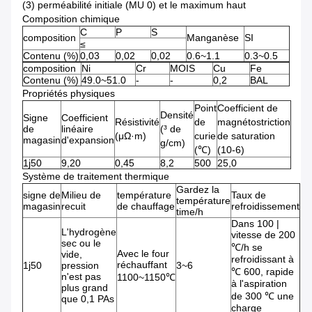
(3) perméabilité initiale (MU 0) et le maximum haut
Composition chimique
C
P
S
composition
Manganèse
SI
≤
Contenu (%)
0,03
0,02
0,02
0.6~1.1
0.3~0.5
composition
Ni
Cr
MOIS
Cu
Fe
Contenu (%)
49.0~51.0
-
-
0,2
BAL
Propriétés physiques
Point
Coefficient de
Densité
Signe
Coefficient
Résistivité
de
magnétostriction
de
linéaire
(³ de
(μΩ·m)
curie
de saturation
magasin
d'expansion
g/cm)
(℃)
(10-6)
1j50
9,20
0,45
8,2
500
25,0
Système de traitement thermique
Gardez la
signe de
Milieu de
température
Taux de
température
magasin
recuit
de chauffage
refroidissement
time/h
Dans 100 |
L'hydrogène
vitesse de 200
sec ou le
℃/h se
Avec le four
vide,
refroidissant à
réchauffant
1j50
pression
3~6
℃ 600, rapide
n'est pas
1100~1150℃
à l'aspiration
plus grand
de 300 ℃ une
que 0,1 PAs
charge