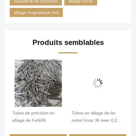
tuyauterie de précision
alliage kovar
alliage magnétique mol
Produits semblables
qué
Tubes de précision en
Tubes en alliage de fer
Tu
,2
alliage de FeNi36
nickel Invar 36 avec 0,2
In
mm Min. OD et surface
st
brillante pour une grande
un