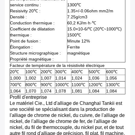
service continu :
1300℃
Resisivity 20℃ :
1.35+/-0.06ohm mm2/m
Densité :
7.25g/cm3
Conduction thermique :
60,2 KJ/m·h·℃
Coefficient de dilatation
15.0×10-6/℃ (20℃~1000℃)
thermique :
1500℃
Point de fusion :
Minute 12%
Élongation :
Ferrite
Structure micrographique :
magnétique
Propriété magnétique :
Facteur de température de la résistivité électrique
20℃
100℃
200℃
300℃
400℃
500℃
600℃
1,000
1,002
1,007
1,014
1,024
1,036
1,056
700℃
800℃
900℃
1000℃
1100℃
1200℃
1300℃
1,064
1,070
1,074
1,078
1,081
1,084
1,084
Profil d'entreprise
Le matériel Cie., Ltd d'alliage de Changhaï Tankii est
une société se spécialisant dans la production de
l'alliage de chrome de nickel, du cuivre, de l'alliage de
nickel, de l'alliage de chrome de fer, de l'alliage de
nickel, du fil de thermocouple, du nickel pur, et de tout
autre fil rond d'alliage de précision, fil plat, fil machine,