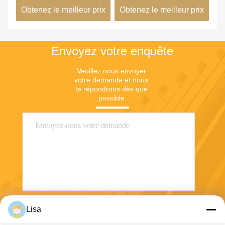
ix
Obtenez le meilleur prix
Obtenez le meilleur prix
Ob
stabilité dimensionnelle
co
dans les bâtiments verts
de
Envoyez votre enquête
Veuillez nous envoyer 
votre demande et nous 
te répondrons dès que 
possible.
Lisa
Envoyez