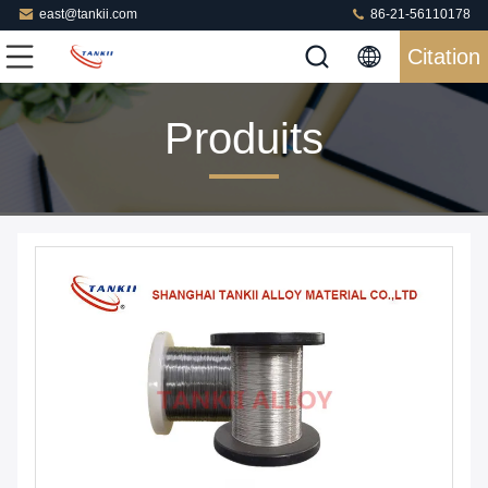
east@tankii.com
86-21-56110178
Citation
Produits