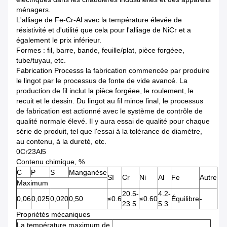
ménagers.
L'alliage de Fe-Cr-Al avec la température élevée de
résistivité et d'utilité que cela pour l'alliage de NiCr et a
également le prix inférieur.
Formes : fil, barre, bande, feuille/plat, pièce forgéee,
tube/tuyau, etc.
Fabrication Processs la fabrication commencée par produire
le lingot par le processus de fonte de vide avancé. La
production de fil inclut la pièce forgéee, le roulement, le
recuit et le dessin. Du lingot au fil mince final, le processus
de fabrication est actionné avec le système de contrôle de
qualité normale élevé. Il y aura essai de qualité pour chaque
série de produit, tel que l'essai à la tolérance de diamètre,
au contenu, à la dureté, etc.
0Cr23Al5
Contenu chimique, %
C
P
S
Manganèse
SI
Cr
Ni
Al
Fe
Autre
Maximum
20.5-
4.2-
0,06
0,025
0,020
0,50
≤0.6
≤0.60
Équilibre
-
23.5
5.3
Propriétés mécaniques
La température maximum de