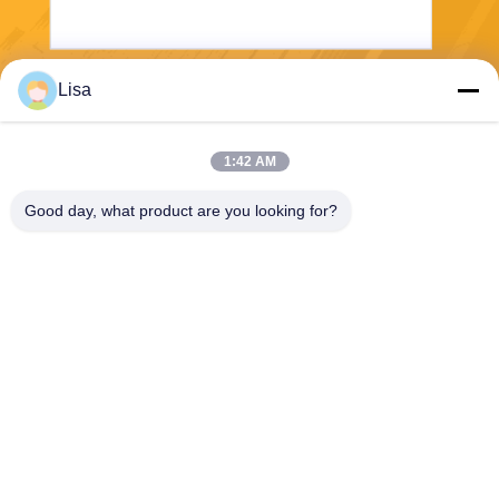
Lisa
Envoyez
1:42 AM
Good day, what product are you looking for?
Shanghai Tankii Alloy Material Co.,Ltd
east@tankii.com
86-21-56110178
1900 rue Mudanjiang, distric
t de Baoshan, 201999, Shan
ghai, Chine