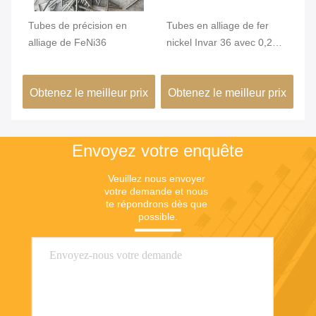
qué
Tubes de précision en
Tubes en alliage de fer
Tu
,2
alliage de FeNi36
nickel Invar 36 avec 0,2
In
mm Min. OD et surface
st
brillante pour une grande
un
ix
Obtenez le meilleur prix
Obtenez le meilleur prix
Ob
stabilité dimensionnelle
co
dans les bâtiments verts
de
Envoyez votre enquête
Veuillez nous envoyer 
votre demande et nous 
te répondrons dès que 
possible.