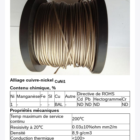
Alliage cuivre-nickel
CuNi1
Contenu chimique, %
Directive de ROHS
Ni
Manganèse
Fe
SI
Cu
Autre
Cd
Pb
Hectogramme
Cr
1
-
-
-
BAL
-
ND
ND
ND
ND
Propriétés mécaniques
Temp maximum de service
200℃
continu
0.03±10%ohm mm2/m
Resisivity à 20℃
Densité
8,9 g/cm3
Conduction thermique
<100>