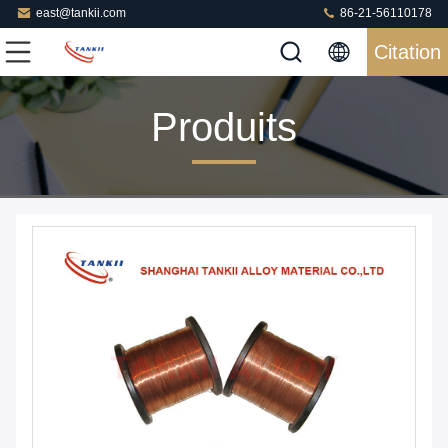
east@tankii.com
86-21-56110178
Citation
Produits