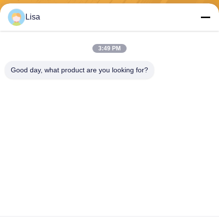
Lisa
Envoyez
3:49 PM
Good day, what product are you looking for?
Shanghai Tankii Alloy Material Co.,Ltd
east@tankii.com
86-21-56110178
1900 rue Mudanjiang, distric
t de Baoshan, 201999, Shan
ghai, Chine
Bonne qualité de la Chine Fil en alliage de cuivre Nickel Fournisseur. © de
Copyright 2026 Shanghai Tankii Alloy Material Co.,Ltd . Tous droits