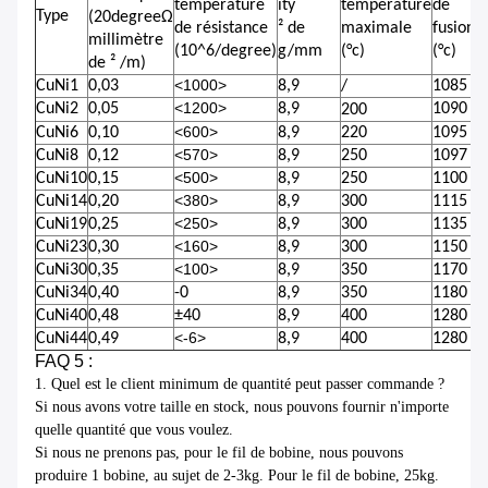
température
ity
température
de
Type
(20degreeΩ
de résistance
² de
maximale
fusion
millimètre
(10^6/degree)
g/mm
(°c)
(°c)
de ² /m)
<1000>
CuNi1
0,03
8,9
/
1085
<1200>
CuNi2
0,05
8,9
1090
200
<600>
CuNi6
0,10
8,9
220
1095
<570>
CuNi8
0,12
8,9
250
1097
<500>
CuNi10
0,15
8,9
250
1100
<380>
CuNi14
0,20
8,9
300
1115
<250>
CuNi19
0,25
8,9
300
1135
<160>
CuNi23
0,30
8,9
300
1150
<100>
CuNi30
0,35
8,9
350
1170
CuNi34
0,40
-0
8,9
350
1180
CuNi40
0,48
±40
8,9
400
1280
<-6>
CuNi44
0,49
8,9
400
1280
FAQ 5 :
1. Quel est le client minimum de quantité peut passer commande ?
Si nous avons votre taille en stock, nous pouvons fournir n'importe
quelle quantité que vous voulez.
Si nous ne prenons pas, pour le fil de bobine, nous pouvons
produire 1 bobine, au sujet de 2-3kg. Pour le fil de bobine, 25kg.