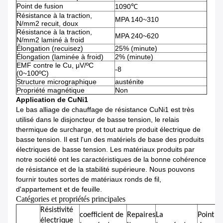
Point de fusion
1090℃
Résistance à la traction,
MPA 140~310
N/mm2 recuit, doux
Résistance à la traction,
MPA 240~620
N/mm2 laminé à froid
Élongation (recuisez)
25% (minute)
Élongation (laminée à froid)
2% (minute)
EMF contre le Cu, μV/ºC
-8
(0~100ºC)
Structure micrographique
austénite
Propriété magnétique
Non
Application de CuNi1
Le bas alliage de chauffage de résistance CuNi1 est très
utilisé dans le disjoncteur de basse tension, le relais
thermique de surcharge, et tout autre produit électrique de
basse tension. Il est l'un des matériels de base des produits
électriques de basse tension. Les matériaux produits par
notre société ont les caractéristiques de la bonne cohérence
de résistance et de la stabilité supérieure. Nous pouvons
fournir toutes sortes de matériaux ronds de fil,
d'appartement et de feuille.
Catégories et propriétés principales
Résistivité
coefficient de
Repaires
La
Point
électrique