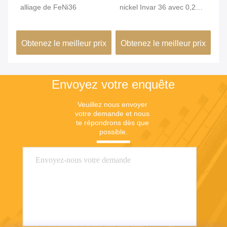
,2
alliage de FeNi36
nickel Invar 36 avec 0,2
In
mm Min. OD et surface
st
brillante pour une grande
un
ix
Obtenez le meilleur prix
Obtenez le meilleur prix
Ob
stabilité dimensionnelle
co
dans les bâtiments verts
de
Envoyez votre enquête
Veuillez nous envoyer 
votre demande et nous 
te répondrons dès que 
possible.