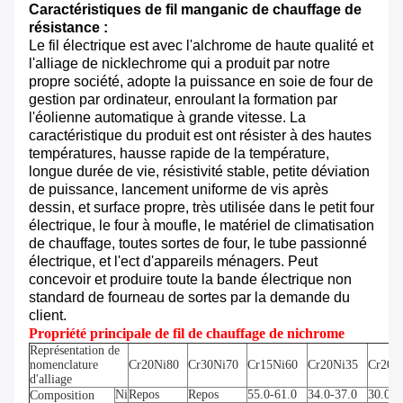
Caractéristiques de fil manganic de chauffage de
résistance :
Le fil électrique
est avec l'alchrome de haute qualité et
l'alliage de nicklechrome qui a produit par notre
propre société, adopte la puissance en soie de four de
gestion par ordinateur, enroulant la formation par
l'éolienne automatique à grande vitesse. La
caractéristique du produit est ont résister à des hautes
températures, hausse rapide de la température,
longue durée de vie, résistivité stable, petite déviation
de puissance, lancement uniforme de vis après
dessin, et surface propre, très utilisée dans le petit four
électrique, le four à moufle, le matériel de climatisation
de chauffage, toutes sortes de four, le tube passionné
électrique, et l'ect d'appareils ménagers. Peut
concevoir et produire toute la bande électrique non
standard de fourneau de sortes par la demande du
client.
Propriété principale de fil de chauffage de nichrome
Représentation de
nomenclature
Cr20Ni80
Cr30Ni70
Cr15Ni60
Cr20Ni35
Cr20N
d'alliage
Ni
Repos
Repos
55.0-61.0
34.0-37.0
30.0-3
Composition