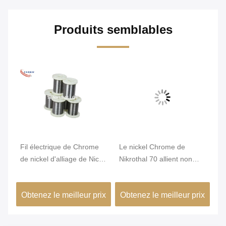
Produits semblables
Fil électrique de Chrome
Le nickel Chrome de
Di
e
de nickel d'alliage de Nicr
Nikrothal 70 allient non
He
de résistance du karma
magnétique oxydé recuit
W
6j22
ix
Obtenez le meilleur prix
Obtenez le meilleur prix
Ob