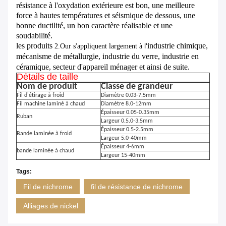
résistance à l'oxydation extérieure est bon, une meilleure
force à hautes températures et séismique de dessous, une
bonne ductilité, un bon caractère réalisable et une
soudabilité.
les produits
industrie chimique,
l'
2.Our s'appliquent largement à
mécanisme de métallurgie, industrie du verre, industrie en
céramique, secteur d'appareil ménager et ainsi de suite.
Détails de taille
Nom de produit
Classe de grandeur
Fil d'étirage à froid
Diamètre 0.03-7.5mm
Fil machine laminé à chaud
Diamètre 8.0-12mm
Épaisseur 0.05-0.35mm
Ruban
Largeur 0.5.0-3.5mm
Épaisseur 0.5-2.5mm
Bande laminée à froid
Largeur 5.0-40mm
Épaisseur 4-6mm
bande laminée à chaud
Largeur 15-40mm
Tags:
Fil de nichrome
fil de résistance de nichrome
Alliages de nickel