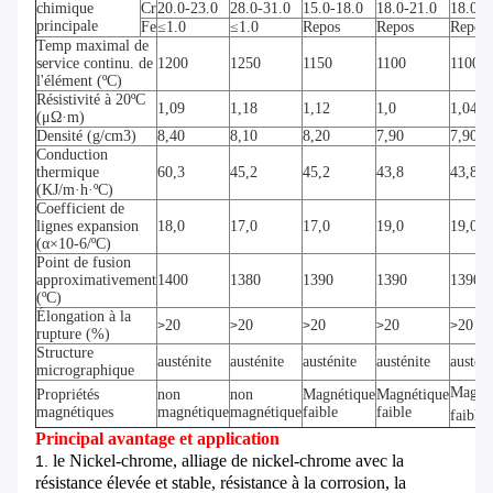
chimique
Cr
20.0-23.0
28.0-31.0
15.0-18.0
18.0-21.0
18.0-2
principale
Fe
≤1.0
≤1.0
Repos
Repos
Repos
Temp maximal de
service continu. de
1200
1250
1150
1100
1100
l'élément (ºC)
Résistivité à 20ºC
1,09
1,18
1,12
1,0
1,04
(μΩ·m)
Densité (g/cm3)
8,40
8,10
8,20
7,90
7,90
Conduction
thermique
60,3
45,2
45,2
43,8
43,8
(KJ/m·h·ºC)
Coefficient de
lignes expansion
18,0
17,0
17,0
19,0
19,0
(α×10-6/ºC)
Point de fusion
approximativement
1400
1380
1390
1390
1390
(ºC)
Élongation à la
20
20
20
20
20
>
>
>
>
>
rupture (%)
Structure
austénite
austénite
austénite
austénite
austéni
micrographique
Magné
Propriétés
non
non
Magnétique
Magnétique
magnétiques
magnétique
magnétique
faible
faible
faible
Principal avantage et application
le Nickel-chrome, alliage de nickel-chrome avec la
1.
résistance élevée et stable, résistance à la corrosion, la