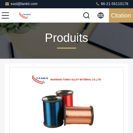
east@tankii.com
86-21-56110178
Citation
Produits