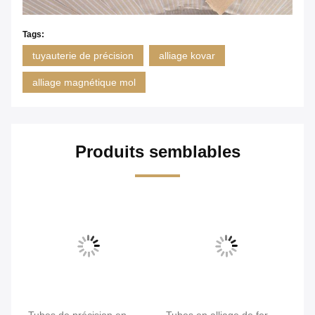
Tags:
tuyauterie de précision
alliage kovar
alliage magnétique mol
Produits semblables