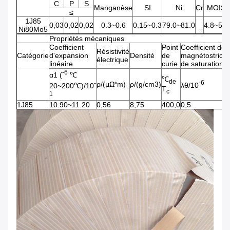
C
P
S
Manganèse
SI
Ni
Cr
MOIS
≤
1J85
0,03
0,02
0,02
0.3~0.6
0.15~0.3
79.0~81.0
_
4.8~5.2
Ni80Mo5
Propriétés mécaniques
Coefficient
Point
Coefficient de
Résistivité
Catégorie
d'expansion
Densité
de
magnétostricti
électrique
linéaire
curie
de saturation
-6
α1 (
℃
℃
de
-6
-
ρ/(μΩ*m)
ρ/(g/cm3)
λθ/10
20~200℃)/10
T
c
1
1J85
10.90~11.20
0,56
8,75
400,0
0,5