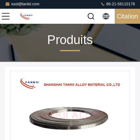
east@tankii.com
86-21-56110178
Citation
Produits