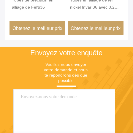
qué
Tubes de précision en
Tubes en alliage de fer
Tu
,2
alliage de FeNi36
nickel Invar 36 avec 0,2
In
mm Min. OD et surface
st
brillante pour une grande
un
ix
Obtenez le meilleur prix
Obtenez le meilleur prix
Ob
stabilité dimensionnelle
co
dans les bâtiments verts
de
Envoyez votre enquête
Veuillez nous envoyer 
votre demande et nous 
te répondrons dès que 
possible.