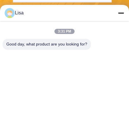
Lisa
Envoyez
3:31 PM
Good day, what product are you looking for?
Shanghai Tankii Alloy Material Co.,Ltd
east@tankii.com
86-21-56110178
1900 rue Mudanjiang, distric
t de Baoshan, 201999, Shan
ghai, Chine
Bonne qualité de la Chine Fil en alliage de cuivre Nickel Fournisseur. © de