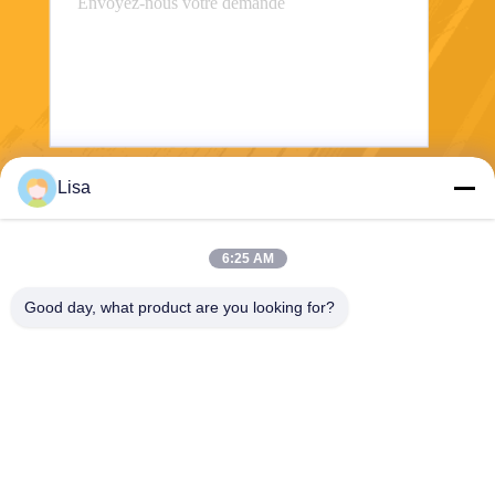
Lisa
Envoyez
6:25 AM
Good day, what product are you looking for?
Shanghai Tankii Alloy Material Co.,Ltd
east@tankii.com
86-21-56110178
1900 rue Mudanjiang, distric
t de Baoshan, 201999, Shan