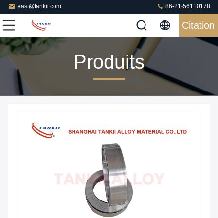
east@tankii.com
86-21-56110178
Citation
Produits