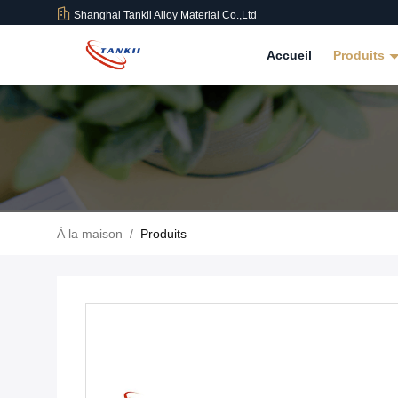
Shanghai Tankii Alloy Material Co.,Ltd
Accueil
Produits
À la maison
/
Produits