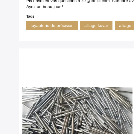
Pls envoient vos questions à zlz@tankii.com. Attendre av
Ayez un beau jour !
Tags:
tuyauterie de précision
alliage kovar
alliage