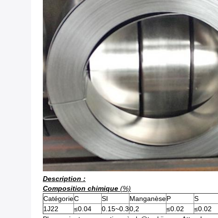
Description :
Composition chimique
(%)
Catégorie
C
SI
Manganèse
P
S
1J22
≤0.04
0.15~0.3
0,2
≤0.02
≤0.02