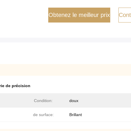
Obtenez le meilleur prix
Cont
rie de précision
Condition:
doux
de surface:
Brillant