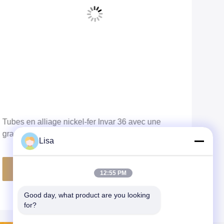
Tubes en alliage nickel-fer Invar 36 avec une
Tube
grande stabilité dimensionnelle et une résistance à
diam
Lisa
la corrosion pour instruments de précision
bril
inst
Obtenez le meilleur prix
12:55 PM
Good day, what product are you looking 
for?