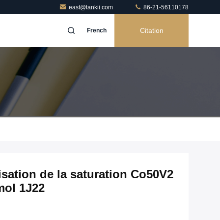
east@tankii.com
86-21-56110178
Citation
French
sation de la saturation Co50V2
mol 1J22