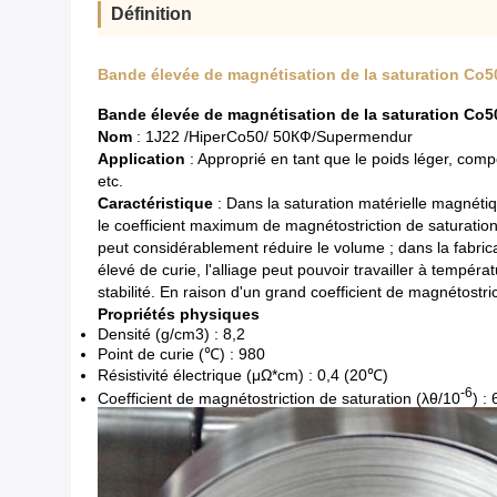
Définition
Bande élevée de magnétisation de la saturation Co5
Bande élevée de magnétisation de la saturation Co5
Nom
: 1J22 /HiperCo50/ 50КФ/Supermendur
Application
: Approprié en tant que le poids léger, compo
etc.
Caractéristique
: Dans la saturation matérielle magnétiqu
le coefficient maximum de magnétostriction de saturatio
peut considérablement réduire le volume ; dans la fabrica
élevé de curie, l'alliage peut pouvoir travailler à temp
stabilité. En raison d'un grand coefficient de magnétostric
Propriétés physiques
Densité (g/cm3) : 8,2
Point de curie (℃) : 980
Résistivité électrique (μΩ*cm) : 0,4 (20℃)
-6
Coefficient de magnétostriction de saturation (λθ/10
) :