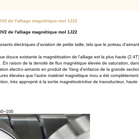
0V2 de l'alliage magnétique mol 1J22
0V2 de l'alliage magnétique mol 1J22
sants électriques d'aviation de petite taille, tels que le poteau d'aimant
e douce existante la magnétisation de l'alliage est la plus haute (2.4T)
n. En raison de la densité de flux magnétique élevée de saturation, da
tion électro-aimants en produit de Yang d'enfance de la grande section 
ératures élevées que l'autre matériel magnétique mou a été complètemen
tion, très approprié à la sortie magnétostrictive de transducteur, haute é
 60~100