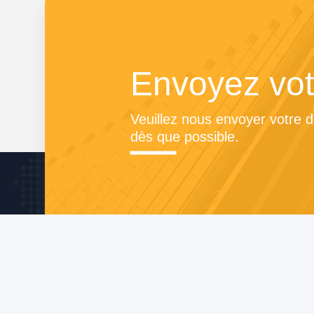
Envoyez vot
Veuillez nous envoyer votre 
dès que possible.
À Prop
Profil d'ent