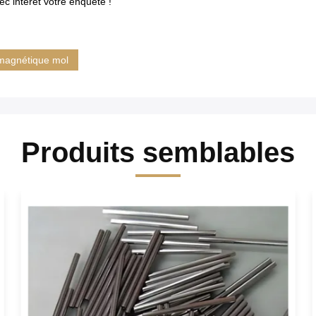
ec intérêt votre enquête !
 magnétique mol
Produits semblables