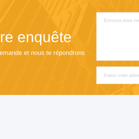
re enquête
demande et nous te répondrons 
os
Produits
reprise
Fil en alliage de cuivre Nickel