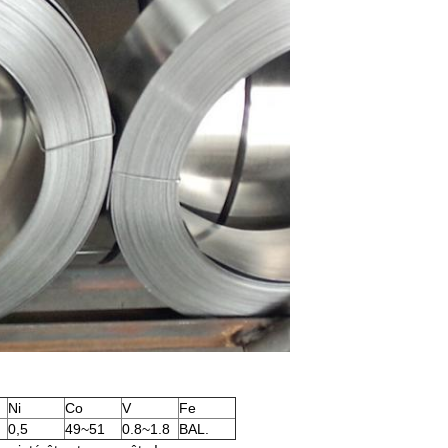
Ni
Co
V
Fe
0,5
49~51
0.8~1.8
BAL.