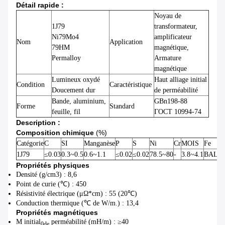
Détail rapide :
Noyau de
1J79
transformateur,
Ni79Mo4
amplificateur
Nom
Application
79НМ
magnétique,
Permalloy
Armature
magnétique
Lumineux oxydé
Haut alliage initial
Condition
Caractéristique
Doucement dur
de perméabilité
Bande, aluminium,
GBn198-88
Forme
Standard
feuille, fil
ГОСТ 10994-74
Description :
Composition chimique
(%)
Catégorie
C
SI
Manganèse
P
S
Ni
Cr
MOIS
Fe
1J79
≤0.03
0.3~0.5
0.6~1.1
≤0.02
≤0.02
78.5~80
-
3.8~4.1
BAL.
Propriétés physiques
Densité (g/cm3) : 8,6
Point de curie (℃) : 450
Résistivité électrique (μΩ*cm) : 55 (20℃)
Conduction thermique (℃ de W/m.) : 13,4
Propriétés magnétiques
Μ initial
perméabilité (mH/m) : ≥40
0de