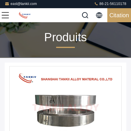
east@tankii.com
86-21-56110178
Citation
Produits