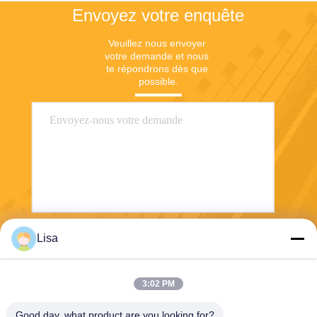
Envoyez votre enquête
Veuillez nous envoyer 
votre demande et nous 
te répondrons dès que 
possible.
Lisa
Envoyez
3:02 PM
Good day, what product are you looking for?