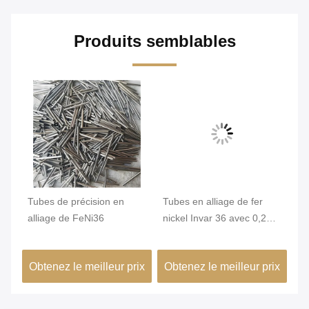
Produits semblables
qué
Tubes de précision en
Tubes en alliage de fer
Tu
,2
alliage de FeNi36
nickel Invar 36 avec 0,2
In
mm Min. OD et surface
st
brillante pour une grande
un
ix
Obtenez le meilleur prix
Obtenez le meilleur prix
Ob
stabilité dimensionnelle
co
dans les bâtiments verts
de