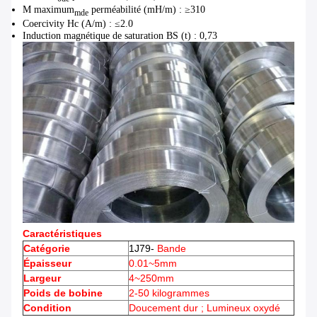
Μ maximum
perméabilité (mH/m) : ≥310
mde
Coercivity Hc (A/m) : ≤2.0
Induction magnétique de saturation BS (t) : 0,73
Caractéristiques
Catégorie
1J79-
Bande
Épaisseur
0.01~5mm
Largeur
4~250mm
Poids de bobine
2-50 kilogrammes
Condition
Doucement dur ; Lumineux oxydé