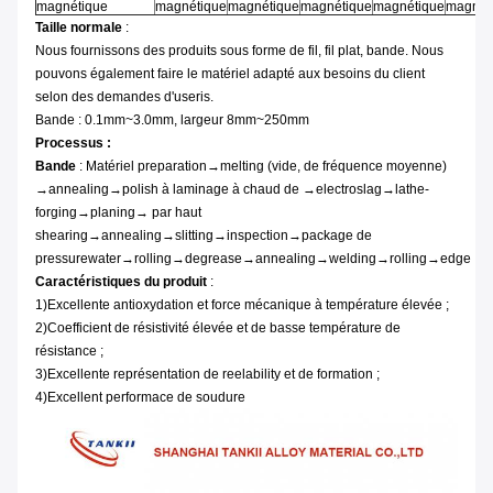
magnétique
magnétique
magnétique
magnétique
magnétique
magnét
Taille normale
:
Nous fournissons des produits sous forme de fil, fil plat, bande. Nous
pouvons également faire le matériel adapté aux besoins du client
selon des demandes d'useris.
Bande : 0.1mm~3.0mm, largeur 8mm~250mm
Processus :
Bande
: Matériel
preparation→melting (vide, de fréquence moyenne
)
→annealing→polish à laminage à chaud de →electroslag→lathe-
forging→planing→ par haut
shearing→annealing→slitting→inspection→package
de
pressurewater→rolling→degrease→annealing→welding→rolling→edge
Caractéristiques du produit
:
1)Excellente antioxydation et force mécanique à température élevée ;
2)Coefficient de résistivité élevée et de basse température de
résistance ;
3)Excellente représentation de reelability et de formation ;
4)Excellent performace de soudure