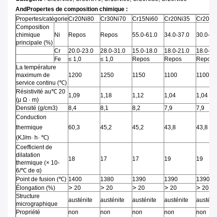
AndPropertes de composition chimique
:
Propertes/catégorie
Cr20Ni80
Cr30Ni70
Cr15Ni60
Cr20Ni35
Cr20Ni
Composition
chimique
Ni
Repos
Repos
55.0-61.0
34.0-37.0
30.0-34
principale (%)
Cr
20.0-23.0
28.0-31.0
15.0-18.0
18.0-21.0
18.0-21
Fe
≤ 1,0
≤ 1,0
Repos
Repos
Repos
La température
maximum de
1200
1250
1150
1100
1100
service continu (℃)
Résistivité au℃ 20
1,09
1,18
1,12
1,04
1,04
(μ Ω · m)
Densité (g/cm3)
8,4
8,1
8,2
7,9
7,9
Conduction
thermique
60,3
45,2
45,2
43,8
43,8
(KJ/m· h· ℃)
Coefficient de
dilatation
18
17
17
19
19
thermique (× 10-
6/℃ de α)
Point de fusion (℃)
1400
1380
1390
1390
1390
>
>
>
>
>
Élongation (%)
20
20
20
20
20
Structure
austénite
austénite
austénite
austénite
austéni
micrographique
Propriété
non
non
non
non
non