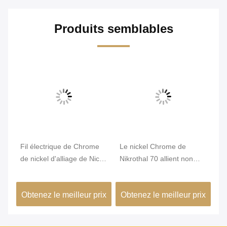
Produits semblables
Fil électrique de Chrome
Le nickel Chrome de
Di
e
de nickel d'alliage de Nicr
Nikrothal 70 allient non
He
de résistance du karma
magnétique oxydé recuit
W
6j22
ix
Obtenez le meilleur prix
Obtenez le meilleur prix
Ob