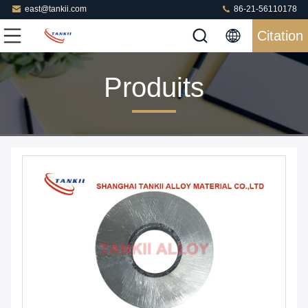
east@tankii.com
86-21-56110178
Citation
Produits