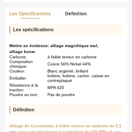
Les Spécifications
Définition
Les spécifications
Mettre en évidence:
alliage magnétique mol
,
alliage kovar
Carbone:
à faible teneur en carbone
Composition
Cuivre 56% Nickel 44%
chimique:
Couleur:
Blanc argenté, brillant
bobine, bobine, carton, caisse en
Emballer:
contreplaqué
Résistance à la
MPA 420
traction:
Poudre ou non:
Pas de poudre
Définition
Alliage de Constantan à faible teneur en carbone de 0,1
mm avec une résistance à la traction de 420 MPa et une