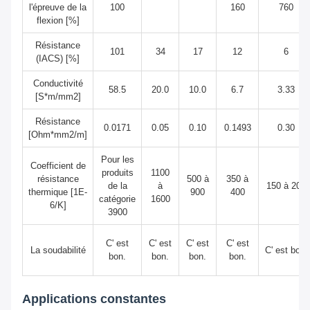
l'épreuve de la
100
160
760
flexion [%]
Résistance
101
34
17
12
6
(IACS) [%]
Conductivité
58.5
20.0
10.0
6.7
3.33
[S*m/mm2]
Résistance
0.0171
0.05
0.10
0.1493
0.30
[Ohm*mm2/m]
Pour les
Coefficient de
produits
1100
résistance
500 à
350 à
de la
à
150 à 200
thermique [1E-
900
400
catégorie
1600
6/K]
3900
C' est
C' est
C' est
C' est
La soudabilité
C' est bon.
bon.
bon.
bon.
bon.
Applications constantes