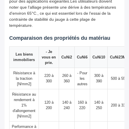
pour des applications exigeantes.Les utilisateurs doivent
noter que l'alliage présente une dérive à des températures
d'environ 65°C., ce qui est essentiel lors de l'essai de la
contrainte de stabilité du jauge à cette plage de
température.
Comparaison des propriétés du matériau
- Je
Les biens
vous en
CuNi2
CuNi6
CuNi10
CuNi23Mn
immobiliers
prie.
Résistance à
- Pour
220 à
260 à
300 à
la traction
les
500 à 550
300
360
390
[N/mm2]
autres
Résistance au
rendement à
120 à
140 à
160 à
140 à
1%
200 à 330
200
240
220
250
d'allongement
[N/mm2]
Performance à