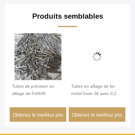
Produits semblables
qué
Tubes de précision en
Tubes en alliage de fer
Tu
,2
alliage de FeNi36
nickel Invar 36 avec 0,2
In
mm Min. OD et surface
st
brillante pour une grande
un
ix
Obtenez le meilleur prix
Obtenez le meilleur prix
Ob
stabilité dimensionnelle
co
dans les bâtiments verts
de