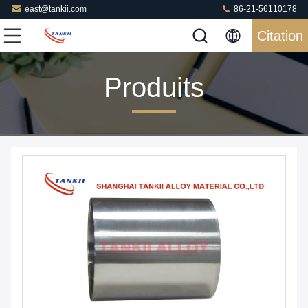
east@tankii.com
86-21-56110178
Citation
Produits