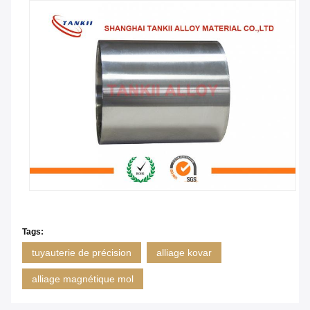
Tags:
tuyauterie de précision
alliage kovar
alliage magnétique mol