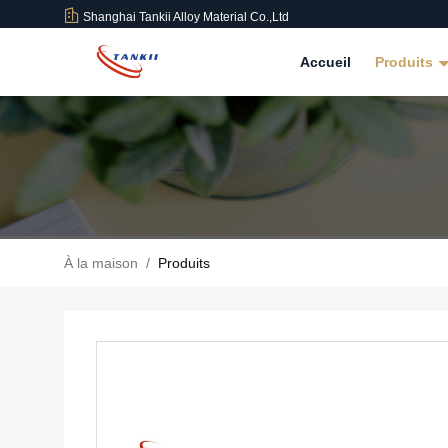
Shanghai Tankii Alloy Material Co.,Ltd
Accueil
Produits
À la maison
/
Produits