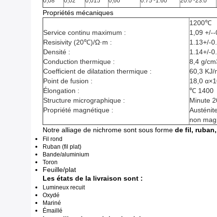
0,08
0,02
0,015
0,60
0.75~1.60
20.0~23.0
Propriétés mécaniques
1200℃
Service continu maximum :
1,09 +/--
Resisivity (20℃)/Ω·m :
1.13+/-0.
Densité :
1.14+/-0
Conduction thermique :
8,4 g/cm
Coefficient de dilatation thermique :
60,3 KJ
Point de fusion :
18,0 α×
Élongation :
℃ 1400
Structure micrographique :
Minute 
Propriété magnétique :
Austénit
non mag
Notre alliage de nichrome sont sous forme
de fil, ruba
Fil rond
Ruban (fil plat)
Bande/aluminium
Toron
Feuille/plat
Les états de la livraison sont :
Lumineux recuit
Oxydé
Mariné
Émaillé