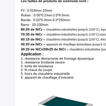
Les tailles de produits de nichrome sont :
Fil : 0.018mm-10mm
Ruban : 0.05*0.2mm-2.0*6.0mm
Bande : 0.02*5.0mm-5.0*250mm
Barre : 10-100mm
80:20 de NiCr –
chaudières industrielles (jusqu'à 1200°C), équ
70:30 de NiCr –
chaudières industrielles (jusqu'à 1230°C) avec
60:15 de NiCr –
chaudières industrielles (jusqu'à 1100°C), él
40:20 de NiCr –
appareils de chauffage domestique (jusqu'à 1
30:20 de NiCr/20h25 de NiCr –
chaudières industrielles (ju
Application :
1.
résistance démarrante de freinage dynamique
2. résistance fondante neutre
3. boîte de résistance
4. fil chaud de coupe
5. fours de chaudière industrielle
6. appareil de chauffage d'industrie