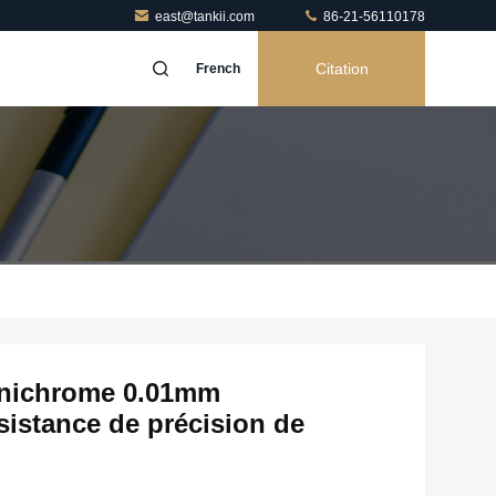
east@tankii.com
86-21-56110178
Citation
French
 nichrome 0.01mm
sistance de précision de