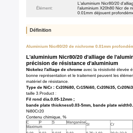
L'aluminium Nicr80/20 d'allia
Élément:
l'aluminium X20h80 Nicr de 
0.01mm déjouent profondém
Définition
Aluminium Nicr80/20 de nichrome 0.01mm profondéme
L'aluminium Nicr80/20 d'alliage de l'alu
précision de résistance d'aluminium
Nickelez l'alliage de chrome
avec la résistivité élevée 
bonne représentation et le traitement peuvent les élément
matériel de résistance.
Type de NiCr : Cr20Ni80, Cr15Ni60, Cr20Ni35, Cr20Ni3
taille 3.Product :
Fil rond dia.0.05-12mm ;
bande plate thickness0.03-5mm, bande plate width0
Ni80Cr20
Contenu chimique, %
C
P
S
Manganèse
SI
Cr
Maximum