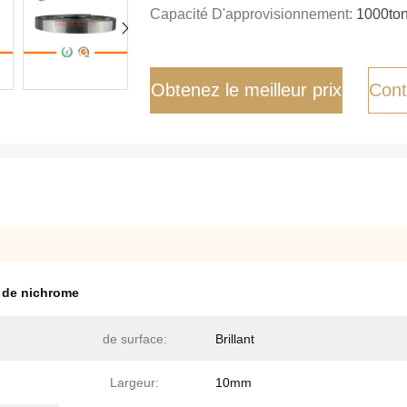
Capacité D'approvisionnement:
1000ton
Obtenez le meilleur prix
Cont
l de nichrome
de surface:
Brillant
Largeur:
10mm