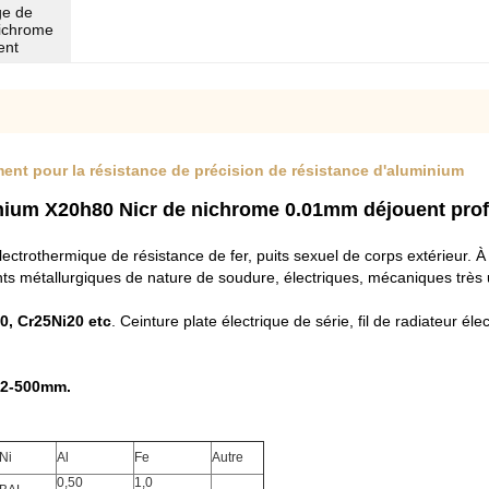
ge de
nichrome
ent
nt pour la résistance de précision de résistance d'aluminium
minium X20h80 Nicr de nichrome 0.01mm déjouent prof
électrothermique de résistance de fer, puits sexuel de corps extérieur. À
s métallurgiques de nature de soudure, électriques, mécaniques très util
0, Cr25Ni20 etc
. Ceinture plate électrique de série, fil de radiateur élec
.2-500mm.
Ni
Al
Fe
Autre
0,50
1,0