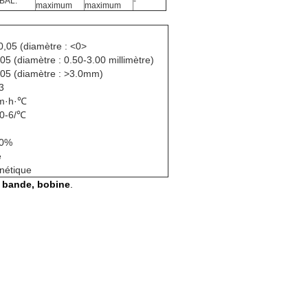
BAL.
-
maximum
maximum
0,05 (diamètre : <0>
05 (diamètre : 0.50-3.00 millimètre)
.05 (diamètre : >3.0mm)
3
/m·h·℃
10-6/℃
20%
e
nétique
n, bande, bobine
.