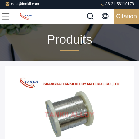
east@tankii.com
86-21-56110178
Citation
Produits