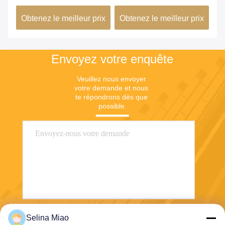
6j22
ix
Obtenez le meilleur prix
Obtenez le meilleur prix
Ob
Envoyez votre enquête
Veuillez nous envoyer 
votre demande et nous 
te répondrons dès que 
possible.
Selina Miao
Envoyez