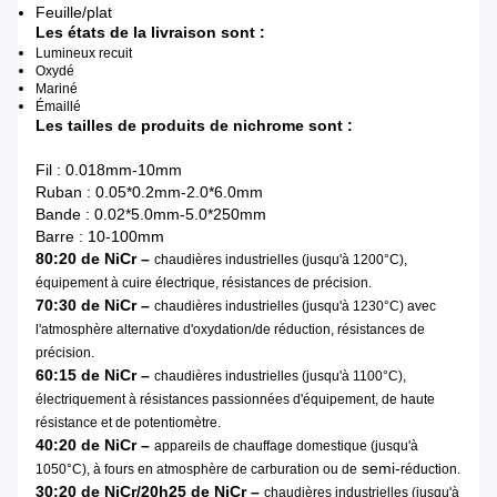
Feuille/plat
Les états de la livraison sont :
Lumineux recuit
Oxydé
Mariné
Émaillé
Les tailles de produits de nichrome sont :
Fil : 0.018mm-10mm
Ruban : 0.05*0.2mm-2.0*6.0mm
Bande : 0.02*5.0mm-5.0*250mm
Barre : 10-100mm
80:20 de NiCr –
chaudières industrielles (jusqu'à 1200°C),
équipement à cuire électrique, résistances de précision.
70:30 de NiCr –
chaudières industrielles (jusqu'à 1230°C) avec
l'atmosphère alternative d'oxydation/de réduction, résistances de
précision.
60:15 de NiCr –
chaudières industrielles (jusqu'à 1100°C),
électriquement à résistances passionnées d'équipement, de haute
résistance et de potentiomètre.
40:20 de NiCr –
appareils de chauffage domestique (jusqu'à
semi-
1050°C), à fours en atmosphère de carburation ou de
réduction.
30:20 de NiCr/20h25 de NiCr –
chaudières industrielles (jusqu'à