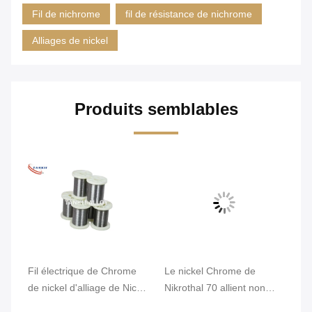
Fil de nichrome
fil de résistance de nichrome
Alliages de nickel
Produits semblables
Fil électrique de Chrome
Le nickel Chrome de
Di
e
de nickel d'alliage de Nicr
Nikrothal 70 allient non
He
de résistance du karma
magnétique oxydé recuit
W