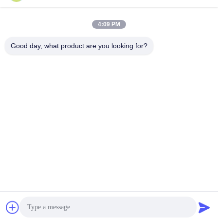
4:09 PM
Good day, what product are you looking for?
Shanghai Tankii Alloy Material Co.,Ltd
east@tankii.com
86-21-56110178
1900 rue Mudanjiang, distric
t de Baoshan, 201999, Shan
ghai, Chine
Bonne qualité de la Chine Fil en alliage de cuivre Nickel Fournisseur. © de
Copyright 2026 Shanghai Tankii Alloy Material Co.,Ltd . Tous droits
réservés.