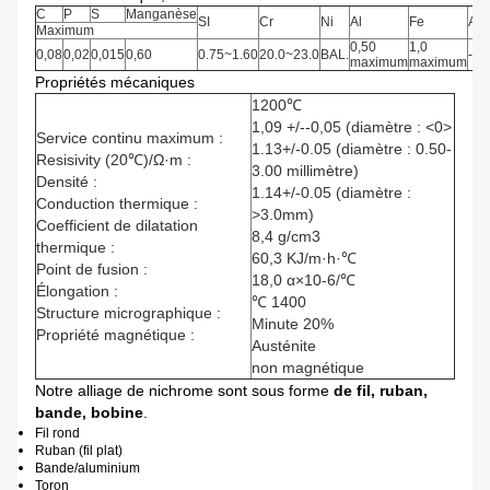
C
P
S
Manganèse
SI
Cr
Ni
Al
Fe
Aut
Maximum
0,50
1,0
0,08
0,02
0,015
0,60
0.75~1.60
20.0~23.0
BAL.
-
maximum
maximum
Propriétés mécaniques
1200℃
1,09 +/--0,05 (diamètre : <0>
Service continu maximum :
1.13+/-0.05 (diamètre : 0.50-
Resisivity (20℃)/Ω·m :
3.00 millimètre)
Densité :
1.14+/-0.05 (diamètre :
Conduction thermique :
>3.0mm)
Coefficient de dilatation
8,4 g/cm3
thermique :
60,3 KJ/m·h·℃
Point de fusion :
18,0 α×10-6/℃
Élongation :
℃ 1400
Structure micrographique :
Minute 20%
Propriété magnétique :
Austénite
non magnétique
Notre alliage de nichrome sont sous forme
de fil, ruban,
bande, bobine
.
Fil rond
Ruban (fil plat)
Bande/aluminium
Toron