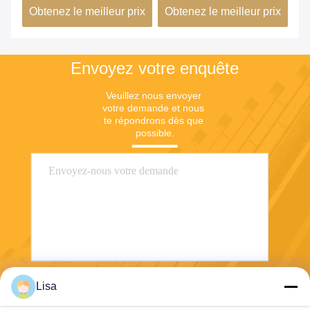
ix
Obtenez le meilleur prix
Obtenez le meilleur prix
Ob
stabilité dimensionnelle
co
dans les bâtiments verts
de
Envoyez votre enquête
Veuillez nous envoyer 
votre demande et nous 
te répondrons dès que 
possible.
Lisa
Envoyez