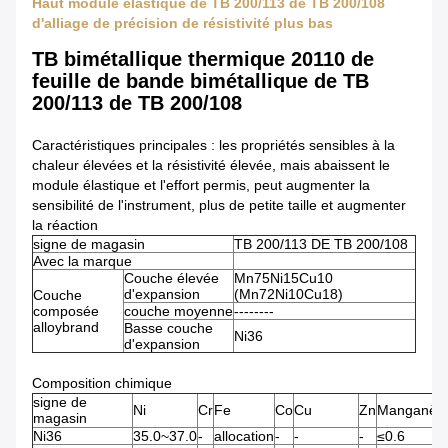
Haut module élastique de TB 200/113 de TB 200/108
d'alliage de précision de résistivité plus bas
TB bimétallique thermique 20110 de
feuille de bande bimétallique de TB
200/113 de TB 200/108
Caractéristiques principales : les propriétés sensibles à la
chaleur élevées et la résistivité élevée, mais abaissent le
module élastique et l'effort permis, peut augmenter la
sensibilité de l'instrument, plus de petite taille et augmenter
la réaction
signe de magasin
TB 200/113 DE TB 200/108
Avec la marque
Couche élevée
Mn75Ni15Cu10
d'expansion
(Mn72Ni10Cu18)
Couche
composée
couche moyenne
--------
alloybrand
Basse couche
Ni36
d'expansion
Composition chimique
signe de
Ni
Cr
Fe
Co
Cu
Zn
Manganès
magasin
Ni36
35.0~37.0
-
allocation
-
-
-
≤0.6