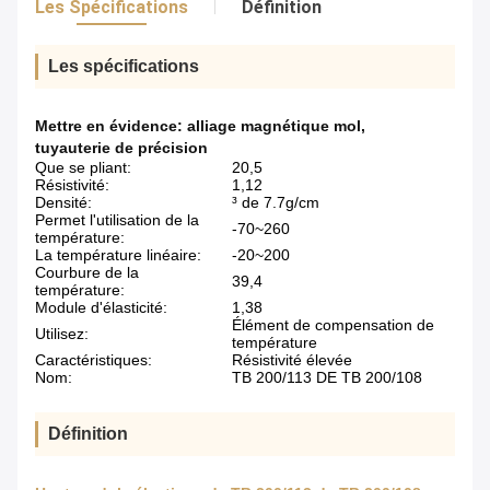
Les Spécifications
Définition
Les spécifications
Mettre en évidence:
alliage magnétique mol
,
tuyauterie de précision
Que se pliant:
20,5
Résistivité:
1,12
Densité:
³ de 7.7g/cm
Permet l'utilisation de la
-70~260
température:
La température linéaire:
-20~200
Courbure de la
39,4
température:
Module d'élasticité:
1,38
Élément de compensation de
Utilisez:
température
Caractéristiques:
Résistivité élevée
Nom:
TB 200/113 DE TB 200/108
Définition