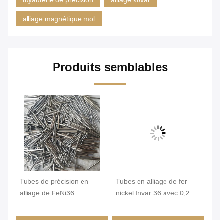
tuyauterie de précision
alliage kovar
alliage magnétique mol
Produits semblables
qué
Tubes de précision en
Tubes en alliage de fer
Tu
,2
alliage de FeNi36
nickel Invar 36 avec 0,2
In
mm Min. OD et surface
st
brillante pour une grande
un