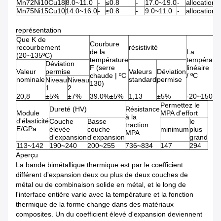
Mn72Ni10Cu18
8.0~11.0
-
≤0.8
-
17.0~19.0
-
allocation
Mn75Ni15Cu10
14.0~16.0
-
≤0.8
-
9.0~11.0
-
allocation
représentation
Que K de
Courbure
recourbement
résistivité
de la
La
(20~135ºC)
température
températu
Déviation
F (serre
linéaire
Valeur
permise
Valeurs
Déviation
chaude | ºC
/ ºC
nominale
standard
permise
Niveau
Niveau
130)
1
2
20,8
±5%
±7%
39.0%±5%
1,13
±5%
-20~150
Permettez le
Dureté (HV)
Résistance
Module
MPA d'effort
à la
d'élasticité
Couche
Basse
le
traction
E/GPa
élevée
couche
minimum
plus
MPA
d'expansion
d'expansion
grand
113~142
190~240
200~255
736~834
147
294
Aperçu
La bande bimétallique thermique est par le coefficient
différent d'expansion deux ou plus de deux couches de
métal ou de combinaison solide en métal, et le long de
l'interface entière varie avec la température et la fonction
thermique de la forme change dans des matériaux
composites. Un du coefficient élevé d'expansion deviennent