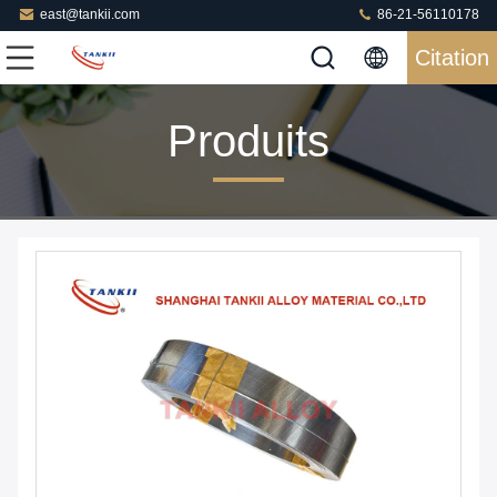
east@tankii.com
86-21-56110178
Citation
Produits