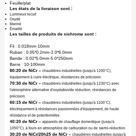
Feuille/plat
Les états de la livraison sont :
Lumineux recuit
Oxydé
Mariné
Émaillé
Les tailles de produits de nichrome sont :
Fil : 0.018mm-10mm
Ruban : 0.05*0.2mm-2.0*6.0mm
Bande : 0.02*5.0mm-5.0*250mm
Barre : 10-100mm
80:20 de NiCr –
chaudières industrielles (jusqu'à 1200°C),
équipement à cuire électrique, résistances de précision.
70:30 de NiCr –
chaudières industrielles (jusqu'à 1230°C) avec
l'atmosphère alternative d'oxydation/de réduction, résistances de
précision.
60:15 de NiCr –
chaudières industrielles (jusqu'à 1100°C),
électriquement à résistances passionnées d'équipement, de haute
résistance et de potentiomètre.
40:20 de NiCr –
appareils de chauffage domestique (jusqu'à
semi-
1050°C), à fours en atmosphère de carburation ou de
réduction.
30:20 de NiCr/20h25 de NiCr –
chaudières industrielles (jusqu'à