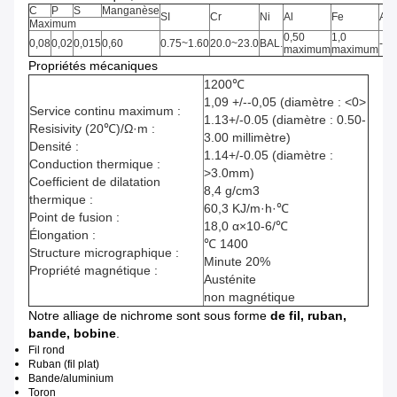
C
P
S
Manganèse
SI
Cr
Ni
Al
Fe
Aut
Maximum
0,50
1,0
0,08
0,02
0,015
0,60
0.75~1.60
20.0~23.0
BAL.
-
maximum
maximum
Propriétés mécaniques
1200℃
1,09 +/--0,05 (diamètre : <0>
Service continu maximum :
1.13+/-0.05 (diamètre : 0.50-
Resisivity (20℃)/Ω·m :
3.00 millimètre)
Densité :
1.14+/-0.05 (diamètre :
Conduction thermique :
>3.0mm)
Coefficient de dilatation
8,4 g/cm3
thermique :
60,3 KJ/m·h·℃
Point de fusion :
18,0 α×10-6/℃
Élongation :
℃ 1400
Structure micrographique :
Minute 20%
Propriété magnétique :
Austénite
non magnétique
Notre alliage de nichrome sont sous forme
de fil, ruban,
bande, bobine
.
Fil rond
Ruban (fil plat)
Bande/aluminium
Toron