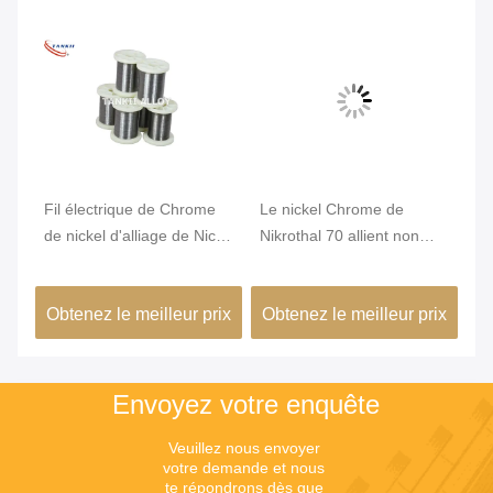
Fil électrique de Chrome
Le nickel Chrome de
Di
e
de nickel d'alliage de Nicr
Nikrothal 70 allient non
He
de résistance du karma
magnétique oxydé recuit
W
6j22
ix
Obtenez le meilleur prix
Obtenez le meilleur prix
Ob
Envoyez votre enquête
Veuillez nous envoyer 
votre demande et nous 
te répondrons dès que 