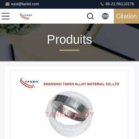
east@tankii.com
86-21-56110178
Citation
Produits