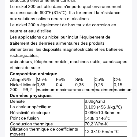
beaucoup environnement corrosif.
Le nickel 200 est utile dans n'importe quel environnement
au-dessous de 600℉ (315℃). Il a fortement la résistance
aux solutions salines neutres et alcalines.
Le nickel 200 a également de bas taux de corrosion en
neutre et eau distillée.
Les applications du nickel pur inclut l'équipement de
traitement des denrées alimentaires des produits
alimentaires, les dispositifs magnétostrictifs et les batteries
rechargeables,
ordinateurs, téléphone mobile, machines-outils, caméscopes
et ainsi de suite.
Composition chimique
Alliage
Ni%
Mn%
Fe%
Si%
Cu%
C%
S
Nickel
Minute
0,35
0,4
0,35
0,25
0,15
0
200
99,2
maximum
maximum
maximum
maximum
maximum
m
Données physiques
Densité
8.89g/cm3
La chaleur spécifique
0,109 (456 J/kg.℃)
Résistivité électrique
0.096×10-6ohm.m
Point de fusion
1435-1446℃
Conduction thermique
70,2 W/m-K
Dilatation thermique de coefficients
13.3×10-6m/m.℃
moyens