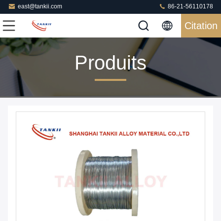
east@tankii.com
86-21-56110178
Citation
Produits