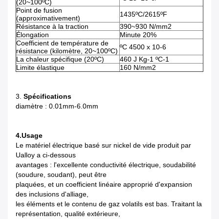
(20~100ºC)
Point de fusion
1435ºC/2615ºF
(approximativement)
Résistance à la traction
390~930 N/mm2
Élongation
Minute 20%
Coefficient de température de
ºC 4500 x 10-6
résistance (kilomètre, 20~100ºC)
La chaleur spécifique (20ºC)
460 J Kg-1 ºC-1
Limite élastique
160 N/mm2
3.
Spécifications
diamètre : 0.01mm-6.0mm
4.Usage
Le matériel électrique basé sur nickel de vide produit par
Ualloy a ci-dessous
avantages : l'excellente conductivité électrique, soudabilité
(soudure, soudant), peut être
plaquées, et un coefficient linéaire approprié d'expansion
des inclusions d'alliage,
les éléments et le contenu de gaz volatils est bas. Traitant la
représentation, qualité extérieure,