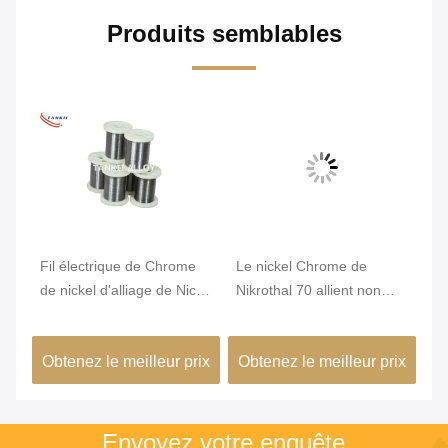
Produits semblables
Fil électrique de Chrome
Le nickel Chrome de
Di
e
de nickel d'alliage de Nicr
Nikrothal 70 allient non
He
de résistance du karma
magnétique oxydé recuit
W
6j22
ix
Obtenez le meilleur prix
Obtenez le meilleur prix
Ob
Envoyez votre enquête