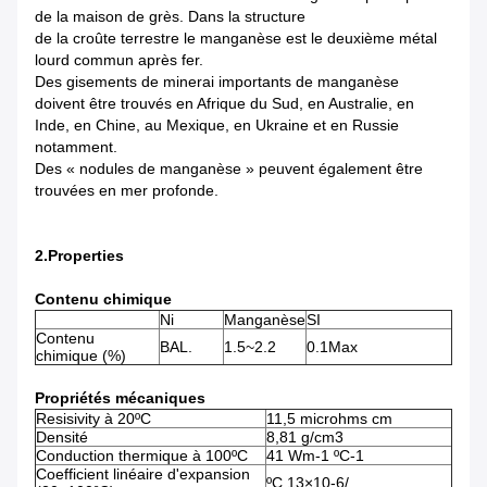
de la maison de grès. Dans la structure
de la croûte terrestre le manganèse est le deuxième métal
lourd commun après fer.
Des gisements de minerai importants de manganèse
doivent être trouvés en Afrique du Sud, en Australie, en
Inde, en Chine, au Mexique, en Ukraine et en Russie
notamment.
Des « nodules de manganèse » peuvent également être
trouvées en mer profonde.
2.Properties
Contenu chimique
Ni
Manganèse
SI
Contenu
BAL.
1.5~2.2
0.1Max
chimique (%)
Propriétés mécaniques
Resisivity à 20ºC
11,5 microhms cm
Densité
8,81 g/cm3
Conduction thermique à 100ºC
41 Wm-1 ºC-1
Coefficient linéaire d'expansion
ºC 13×10-6/