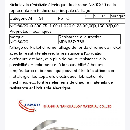
Nickelez la résistivité électrique du chrome Ni80Cr20 de la
représentation technique principale d'alliage
C
S
P
Manganès
Catégorie
Al
SI
Fe
Cr
≤
NiCr80/20
≤0.50
0.75~1.60
≤1.0
20.0~23.0
0,08
0,15
0,02
0,60
Propriétés mécaniques
marque
Résistance à la traction
NiCr80/20
MPA 637~786
l'alliage de Nickel-chrome, alliage de fer de chrome de nickel
avec la résistivité élevée, la résistance à l'oxydation
extérieure est bon, et a plus de haute résistance à la
possibilité de traitement et à la soudabilité à hautes
températures et bonnes, qui peuvent être très utilisées en
métallurgie, les appareils électriques, fabrication de
machines, etc. font les éléments de chauffe matériels de
résistance et l'industrie électrique.