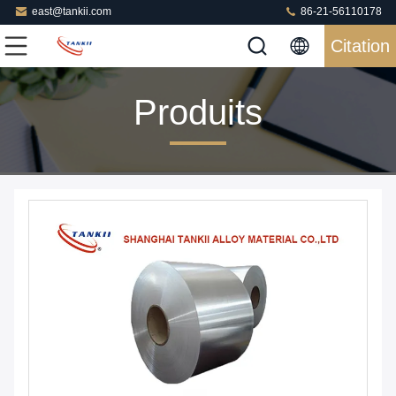
east@tankii.com
86-21-56110178
Citation
Produits