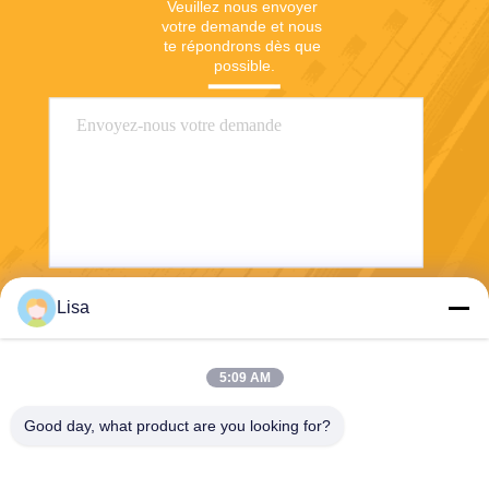
Veuillez nous envoyer 
votre demande et nous 
te répondrons dès que 
possible.
Lisa
Envoyez
5:09 AM
Good day, what product are you looking for?
Shanghai Tankii Alloy Material Co.,Ltd