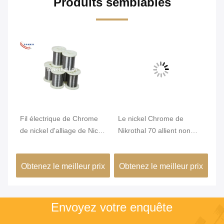
Produits semblables
Fil électrique de Chrome
Le nickel Chrome de
Di
e
de nickel d'alliage de Nicr
Nikrothal 70 allient non
He
de résistance du karma
magnétique oxydé recuit
W
6j22
ix
Obtenez le meilleur prix
Obtenez le meilleur prix
Ob
Envoyez votre enquête