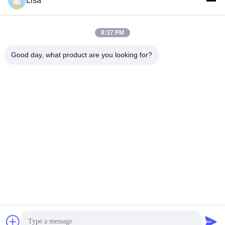
Lisa
Envoyez
8:37 PM
Good day, what product are you looking for?
Shanghai Tankii Alloy Material Co.,Ltd
east@tankii.com
86-21-56110178
1900 rue Mudanjiang, distric
t de Baoshan, 201999, Shan
ghai, Chine
Bonne qualité de la Chine Fil en alliage de cuivre Nickel Fournisseur. © de
Copyright 2026 Shanghai Tankii Alloy Material Co.,Ltd . Tous droits
réservés.