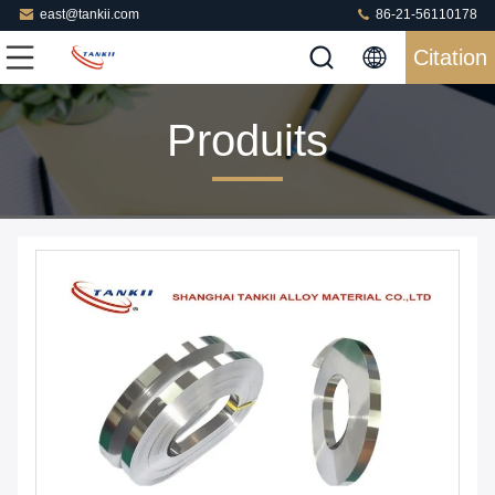
east@tankii.com
86-21-56110178
Citation
Produits