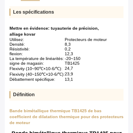
Les spécifications
Mettre en évidence:
tuyauterie de précision
,
alliage kovar
Utilisez:
Protecteurs de moteur
Densité:
8,3
Résistivité:
0,2
flexion:
12,3
La température de linéarités:
-20~150
signe de magasin:
TB1425
24,7
Flexivity (10~90℃×10-6/℃):
23,9
Flexivity (40~150℃×10-6/℃):
Débattement spécifique:
13,1
Définition
Bande bimétallique thermique TB1425 de bas
coefficient de dilatation thermique pour des protecteurs
de moteur