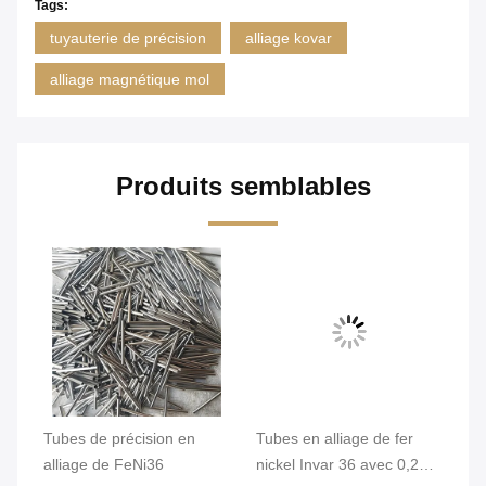
Tags:
tuyauterie de précision
alliage kovar
alliage magnétique mol
Produits semblables
qué
Tubes de précision en
Tubes en alliage de fer
Tu
,2
alliage de FeNi36
nickel Invar 36 avec 0,2
In