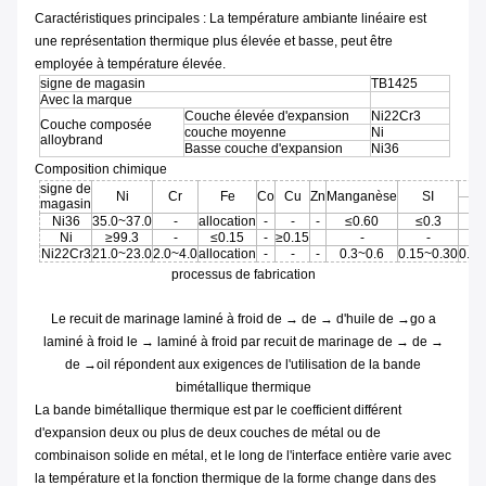
Caractéristiques principales : La température ambiante linéaire est
une représentation thermique plus élevée et basse, peut être
employée à température élevée.
signe de magasin
TB1425
Avec la marque
Couche élevée d'expansion
Ni22Cr3
Couche composée
couche moyenne
Ni
alloybrand
Basse couche d'expansion
Ni36
Composition chimique
signe de
Ni
Cr
Fe
Co
Cu
Zn
Manganèse
SI
magasin
Ni36
35.0~37.0
-
allocation
-
-
-
≤0.60
≤0.3
0
Ni
≥99.3
-
≤0.15
-
≥0.15
-
-
0
Ni22Cr3
21.0~23.0
2.0~4.0
allocation
-
-
-
0.3~0.6
0.15~0.30
0.25
processus de fabrication
Le recuit de marinage laminé à froid de → de → d'huile de →go a
laminé à froid le → laminé à froid par recuit de marinage de → de →
de →oil répondent aux exigences de l'utilisation de la bande
bimétallique thermique
La bande bimétallique thermique est par le coefficient différent
d'expansion deux ou plus de deux couches de métal ou de
combinaison solide en métal, et le long de l'interface entière varie avec
la température et la fonction thermique de la forme change dans des