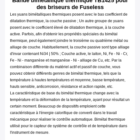
Bande bimétallique thermique TB1425 pour
des briseurs de Fuseless
Les yuans bimétalliques thermiques posent avec le bas coefficient de
dilatation thermique, la couche passive ; Un autre groupe de yuans
posent avec le coefficient élevé de dilatation thermique, à la couche
active. Parfois, afin d'obtenir les propriétés spéciales du bimétal
thermique, peut également joindre le troisième ou quatrième métal ou
alliage de couche. Habituellement, la couche passive sont type alliage
d'invar contenant Ni34 | 50% ; Couche active, le laiton, Ni, Fe - Ni - Cr,
Fe - Ni - manganèse et manganèse - Ni - alliage de Cu, etc. Par la
combinaison différente du matériel actif et passif de couche, vous
pouvez obtenir différents genres de bimétal thermique, tels que la
température à hautes températures et moyenne, basse température,
hauts sensible, anticorrosion, résistance et action rapide, etc.
La caractéristique de base du bimétal thermique change avec la
température et la déformation de la température, ayant pour résultat un
certain moment. Beaucoup de dispositifs emploient cette
caractéristique à l'énergie calorifique de converti dans le travail
mécanique pour réaliser le contrôle automatique. Bimétal thermique
utilisé pour le capteur de système de contrôle et de température dans
l'instrument de mesure.