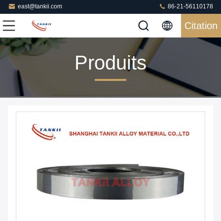
east@tankii.com
86-21-56110178
Citation
Produits