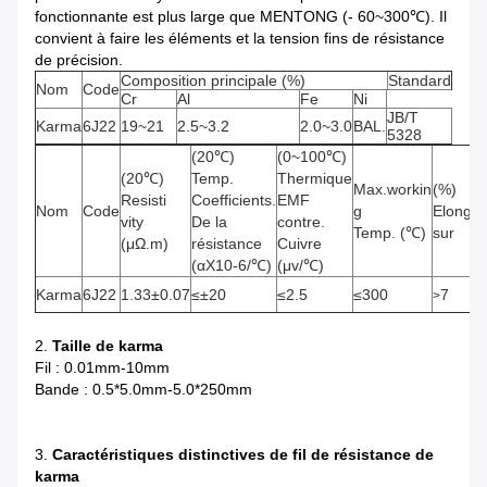
fonctionnante est plus large que MENTONG (- 60~300℃). Il
convient à faire les éléments et la tension fins de résistance
de précision.
Composition principale (%)
Standard
Nom
Code
Cr
Al
Fe
Ni
JB/T
Karma
6J22
19~21
2.5~3.2
2.0~3.0
BAL.
5328
(20℃)
(0~100℃)
(20℃)
Temp.
Thermique
Max.workin
(%)
Resisti
Coefficients.
EMF
Nom
Code
g
Elongat
vity
De la
contre.
Temp. (℃)
sur
(μΩ.m)
résistance
Cuivre
(αX10-6/℃)
(μv/℃)
Karma
6J22
1.33±0.07
≤±20
≤2.5
≤300
7
>
2.
Taille de karma
Fil : 0.01mm-10mm
Bande : 0.5*5.0mm-5.0*250mm
3.
Caractéristiques distinctives de fil de résistance de
karma