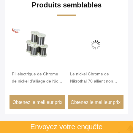
Produits semblables
Fil électrique de Chrome
Le nickel Chrome de
Di
e
de nickel d'alliage de Nicr
Nikrothal 70 allient non
He
de résistance du karma
magnétique oxydé recuit
W
6j22
ix
Obtenez le meilleur prix
Obtenez le meilleur prix
Ob
Envoyez votre enquête