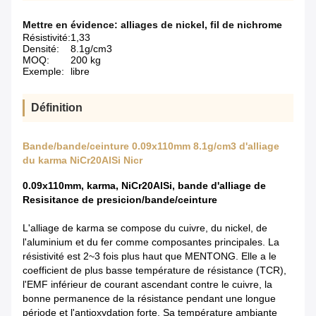
Mettre en évidence:
alliages de nickel
,
fil de nichrome
Résistivité:
1,33
Densité:
8.1g/cm3
MOQ:
200 kg
Exemple:
libre
Définition
Bande/bande/ceinture 0.09x110mm 8.1g/cm3 d'alliage
du karma NiCr20AlSi Nicr
0.09x110mm, karma, NiCr20AlSi, bande d'alliage de
Resisitance de presicion/bande/ceinture
L'alliage de karma se compose du cuivre, du nickel, de
l'aluminium et du fer comme composantes principales. La
résistivité est 2~3 fois plus haut que MENTONG. Elle a le
coefficient de plus basse température de résistance (TCR),
l'EMF inférieur de courant ascendant contre le cuivre, la
bonne permanence de la résistance pendant une longue
période et l'antioxydation forte. Sa température ambiante