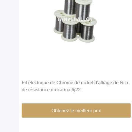
Nicr
Le nickel Chrome de Nikrothal 70 allient non
magnétique oxydé recuit
Obtenez le meilleur prix