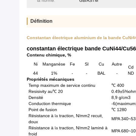
la norme:
GB/ASTM
Définition
Constantan électrique aluminium de la bande CuNi4
constantan électrique bande CuNi44/Cu56
Contenu chimique, %
Ni
Manganèse
Fe
SI
Cu
Autre
Cd
44
1%
-
-
BAL
-
ND
Propriétés mécaniques
Temp maximum de service continu
℃ 400
Resisivity au℃ 20
0.49±5%ohm 
Densité
8,9 g/cm3
Conduction thermique
-6(maximum
Point de fusion
℃ 1280
Résistance à
la
traction, N/mm2 recuit,
MPA 340~53
doux
Résistance à
la
traction, N/mm2 laminé à
MPA 680~10
froid