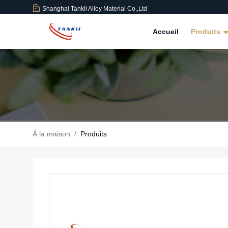
Shanghai Tankii Alloy Material Co.,Ltd
Accueil
Produits
À la maison
/
Produits