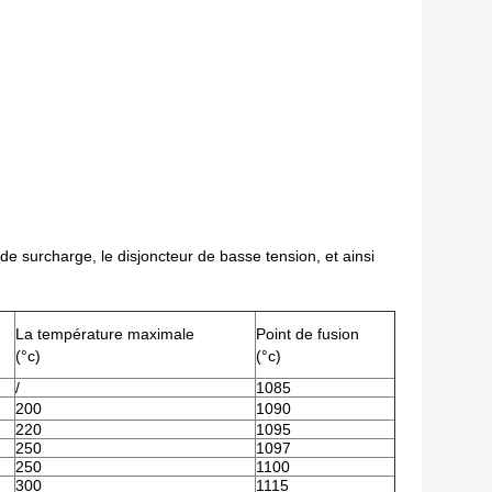
 de surcharge, le disjoncteur de basse tension, et ainsi
La température maximale
Point de fusion
(°c)
(°c)
/
1085
200
1090
220
1095
250
1097
250
1100
300
1115