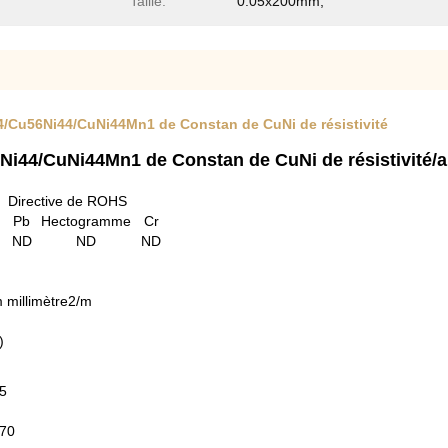
Taille:
0.05x200mm,
4/Cu56Ni44/CuNi44Mn1 de Constan de CuNi de résistivité
Ni44/CuNi44Mn1 de Constan de CuNi de résistivité
Directive de ROHS
Pb
Hectogramme
Cr
ND
ND
ND
millimètre2/m
)
5
70