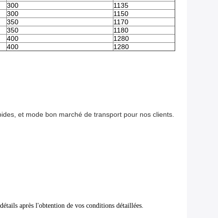
300
1135
300
1150
350
1170
350
1180
400
1280
400
1280
pides, et mode bon marché de transport pour nos clients.
tails après l'obtention de vos conditions détaillées.