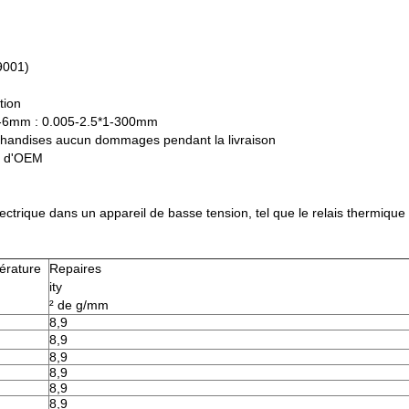
)
O9001)
tion
2-6mm : 0.005-2.5*1-300mm
handises aucun dommages pendant la livraison
ce d'OEM
lectrique dans un appareil de basse tension, tel que le relais thermique
pérature
Repaires
ity
² de g/mm
8,9
8,9
8,9
8,9
8,9
8,9