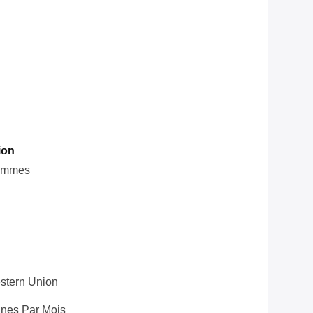
ion
rammes
Western Union
nes Par Mois