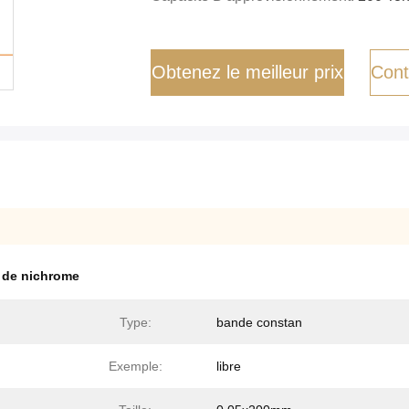
Obtenez le meilleur prix
Cont
l de nichrome
Type:
bande constan
Exemple:
libre