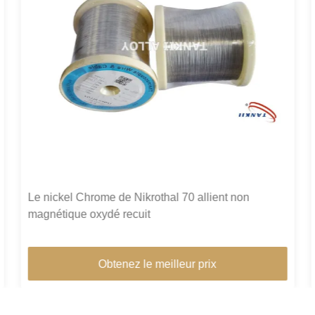
Diamètre mou recuit de Heater Resistor Nichrome
Wire 1mm
Obtenez le meilleur prix