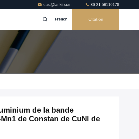
east@tankii.com
86-21-56110178
Citation
French
luminium de la bande
4Mn1 de Constan de CuNi de