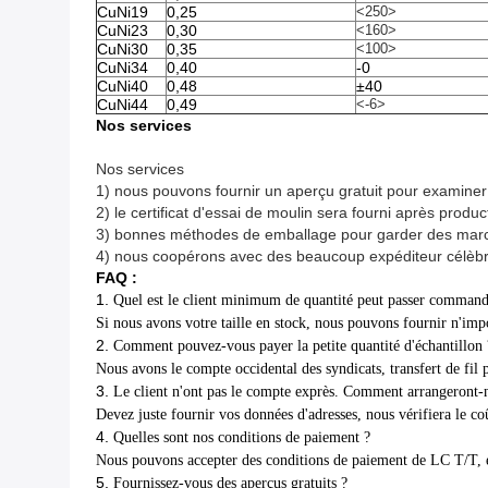
CuNi19
0,25
<250>
CuNi23
0,30
<160>
CuNi30
0,35
<100>
CuNi34
0,40
-0
CuNi40
0,48
±40
CuNi44
0,49
<-6>
Nos services
Nos services
1) nous pouvons fournir un aperçu gratuit pour examiner 
2) le certificat d'essai de moulin sera fourni après product
3) bonnes méthodes de emballage pour garder des mar
4) nous coopérons avec des beaucoup expéditeur célèbre,
FAQ :
1.
Quel est le client minimum de quantité peut passer command
Si nous avons votre taille en stock, nous pouvons fournir n'imp
2.
Comment pouvez-vous payer la petite quantité d'échantillon 
Nous avons le compte occidental des syndicats, transfert de fil 
3.
Le client n'ont pas le compte exprès. Comment arrangeront-no
Devez juste fournir vos données d'adresses, nous vérifiera le coû
4.
Quelles sont nos conditions de paiement ?
Nous pouvons accepter des conditions de paiement de LC T/T, elle
5.
Fournissez-vous des aperçus gratuits ?