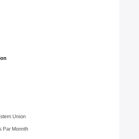
ion
Western Union
s Par Monnth