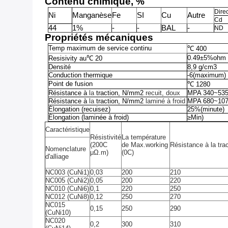
Contenu chimique,
%
Dire
Ni
Manganèse
Fe
SI
Cu
Autre
Cd
44
1%
-
-
BAL
-
ND
Propriétés mécaniques
Temp maximum de service continu
℃
400
0.49±5%ohm m
Resisivity au
℃
20
Densité
8,9 g/cm3
Conduction thermique
-6
(maximum)
Point de fusion
℃
1280
Résistance à
la
traction, N/mm2
recuit, doux
MPA 340~53
Résistance à
la
traction, N/mm2
laminé à froid
MPA 680~10
Élongation (recuisez)
25%
(minute)
Élongation (laminée à froid)
≥Min)
Caractéristique
Résistivité
La température
(200C
de Max.working
Résistance à la tra
Nomenclature
μΩ.m)
(0C)
d'alliage
NC003 (CuNi1)
0,03
200
210
NC005 (CuNi2)
0,05
200
220
NC010 (CuNi6)
0,1
220
250
NC012 (CuNi8)
0,12
250
270
NC015
0,15
250
290
(CuNi10)
NC020
0,2
300
310