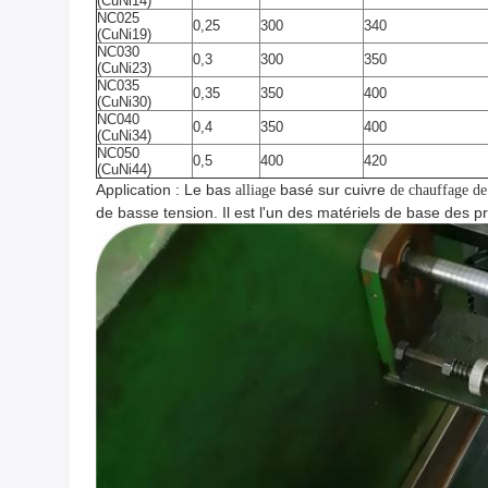
(CuNi14)
NC025
0,25
300
340
(CuNi19)
NC030
0,3
300
350
(CuNi23)
NC035
0,35
350
400
(CuNi30)
NC040
0,4
350
400
(CuNi34)
NC050
0,5
400
420
(CuNi44)
Application : Le bas
basé sur cuivre
alliage
de chauffage de
de basse tension. Il est l'un des matériels de base des p