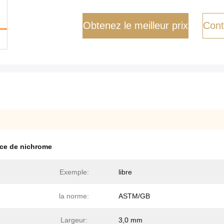
Obtenez le meilleur prix
Cont
ance de nichrome
Exemple:
libre
la norme:
ASTM/GB
Largeur:
3,0 mm