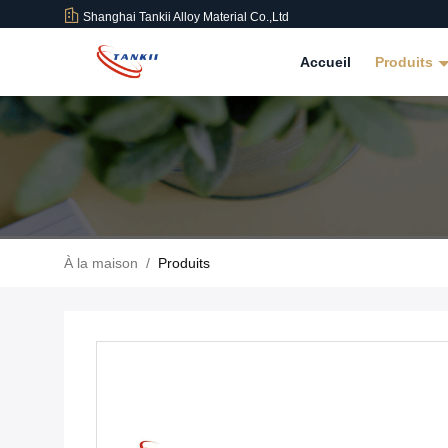
Shanghai Tankii Alloy Material Co.,Ltd
Accueil
Produits
À la maison
/
Produits