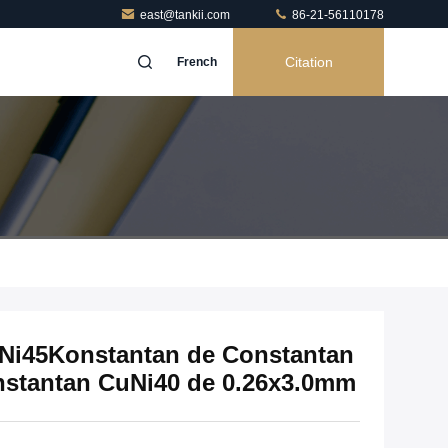
east@tankii.com
86-21-56110178
Citation
French
uNi45Konstantan de Constantan
onstantan CuNi40 de 0.26x3.0mm