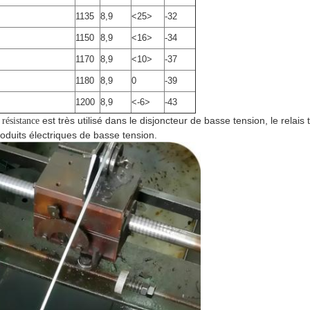
1135
8,9
<25>
-32
1150
8,9
<16>
-34
1170
8,9
<10>
-37
1180
8,9
0
-39
1200
8,9
<-6>
-43
est très utilisé dans le disjoncteur de basse tension, le relais
 résistance
roduits électriques de basse tension.