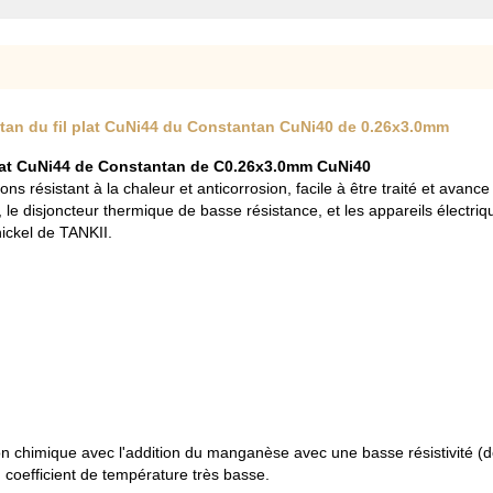
tan du fil plat CuNi44 du Constantan CuNi40 de 0.26x3.0mm
 plat CuNi44 de Constantan de C0.26x3.0mm CuNi40
bons résistant à la chaleur et anticorrosion, facile à être traité et avan
le disjoncteur thermique de basse résistance, et les appareils électriq
ickel de TANKII.
tion chimique avec l'addition du manganèse avec une basse résistivité
coefficient de température très basse.