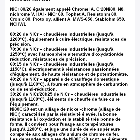
NiCr 80/20 également appelé Chromel A, Cr20Ni80, N8,
nichrome V, HAI - NiCr 80, Tophet A, Resistohm 80,
Cronix 80, Protoloy, allient A, MWS-650, Stablohm 650,
NCHW1
80:20 de NiCr – chaudières industrielles (jusqu'à
1200°C), équipement à cuire électrique, résistances de
précision.
70:30 de NiCr – chaudières industrielles (jusqu'à
1250°C) avec l'atmosphère alternative d'oxydation/de
réduction, résistances de précision.
60:15 de NiCr – chaudières industrielles (jusqu'à
1150°C), électriquement à résistances passionnées
d'équipement, de haute résistance et de potentiomètre.
40:20 de NiCr – appareils de chauffage domestique
(jusqu'à 1100°C), à fours en atmosphère de carburation
ou de semi-réduction.
30:20 de NiCr/20h25 de NiCr – chaudières industrielles
(jusqu'à 1100°C), éléments de chauffe de faire cuire
l'équipement.
Ni80Cr20 est un alliage de nickel-chrome (alliage de
NiCr) caractérisé par la résistivité élevée, la bonne
résistance à l'oxydation et la stabilité très bonne de
forme. Il convient pour l'usage aux températures
jusqu'à 1200°C, et juge une durée de vie supérieure
comparée aux alliages d'alumium de chrome de fer.
Les demandes typiques de Ni80Cr20 sont les éléments