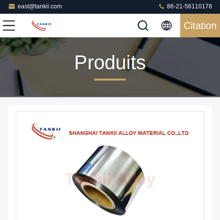
east@tankii.com
86-21-56110178
Citation
Produits