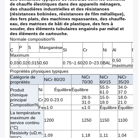
de chauffe électriques dans des appareils ménagers,
des chaudières industrielles et des résistances
(résistances bobinées, résistances de film métallique),
des fers plats, des machines repassantes, des chauffe-
eau, des matrices de bâti de plastique, des fers à
souder, des éléments tubulaires engainés par métal et
des éléments de cartouche.
Normale composition%
P
S
Manganèse
C
SI
Cr
Ni
Al
Fe
Maximum
0,50
1,0
0,03
0,02
0,015
0,60
0.75~1.60
20.0~23.0
BAL.
maximum
ma
Propriétés physiques typiques
Catégorie de
NiCr
NiCr
NiCr
NiCr 80/20
propriétés
70/30
60/15
35/20
55.0-
34.0-
Ni
Équilibre
Équilibre
Produit
61.0
37.0
chimique
28.0-
15.0-
18.0-
principal
Cr
20.0-23.0
31.0
18.0
21.0
Composition%
Fe
≤1.0
≤1.0
Équilibre
Équilibre
La température
maximum de
1200
1250
1150
1100
service continu
(°C)
Resisivity (uΩ.m,
1,09
1,18
1,11
1,04
20°C)