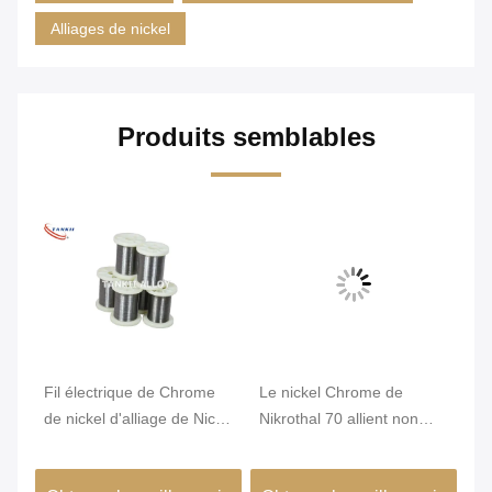
Alliages de nickel
Produits semblables
Fil électrique de Chrome
Le nickel Chrome de
Di
e
de nickel d'alliage de Nicr
Nikrothal 70 allient non
He
de résistance du karma
magnétique oxydé recuit
W
6j22