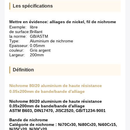
Les spécifications
Mettre en évidence:
alliages de nickel
,
fil de nichrome
Exemple:
libre
de surface:
Brillant
la norme:
GB/ASTM
Type:
Aluminium de nichrome
Epaisseur:
0.05mm
couleur:
Gris argent
Largeur:
200mm
Définition
Nichrome 80/20 aluminium de haute résistance
0.05x200mm de bande/bande d'alliage
Nichrome 80/20 aluminium de haute résistance
0.05x200mm de bande/bande d'alliage
ASTM B603, DIN17470, JISC2520, GB/T1234-9001
Bande de nichrome
Catégorie de nichrome : Ni70Cr30, Ni80Cr20, Ni60Cr15,
Ni35Cr20, Ni30Cr20