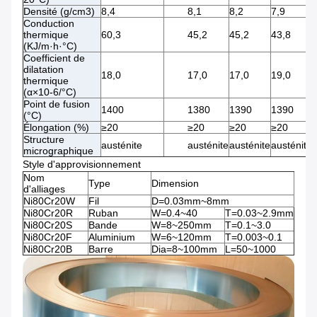
Densité (g/cm3)
8,4
8,1
8,2
7,9
Conduction
thermique
60,3
45,2
45,2
43,8
(KJ/m·h·°C)
Coefficient de
dilatation
18,0
17,0
17,0
19,0
thermique
(α×10-6/°C)
Point de fusion
1400
1380
1390
1390
(°C)
Élongation (%)
≥20
≥20
≥20
≥20
Structure
austénite
austénite
austénite
austénite
micrographique
Style d'approvisionnement
Nom
Type
Dimension
d'alliages
Ni80Cr20W
Fil
D=0.03mm~8mm
Ni80Cr20R
Ruban
W=0.4~40
T=0.03~2.9mm
Ni80Cr20S
Bande
W=8~250mm
T=0.1~3.0
Ni80Cr20F
Aluminium
W=6~120mm
T=0.003~0.1
Ni80Cr20B
Barre
Dia=8~100mm
L=50~1000