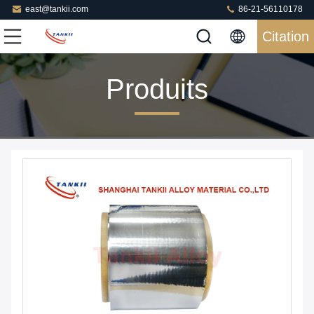
east@tankii.com
86-21-56110178
Citation
Produits