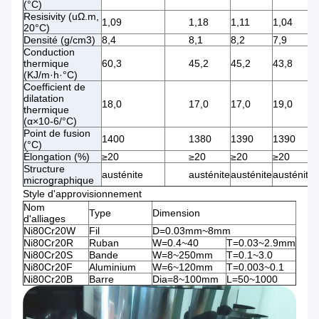
(°C)
Resisivity (uΩ.m,
1,09
1,18
1,11
1,04
20°C)
Densité (g/cm3)
8,4
8,1
8,2
7,9
Conduction
thermique
60,3
45,2
45,2
43,8
(KJ/m·h·°C)
Coefficient de
dilatation
18,0
17,0
17,0
19,0
thermique
(α×10-6/°C)
Point de fusion
1400
1380
1390
1390
(°C)
Élongation (%)
≥20
≥20
≥20
≥20
Structure
austénite
austénite
austénite
austénite
micrographique
Style d'approvisionnement
Nom
Type
Dimension
d'alliages
Ni80Cr20W
Fil
D=0.03mm~8mm
Ni80Cr20R
Ruban
W=0.4~40
T=0.03~2.9mm
Ni80Cr20S
Bande
W=8~250mm
T=0.1~3.0
Ni80Cr20F
Aluminium
W=6~120mm
T=0.003~0.1
Ni80Cr20B
Barre
Dia=8~100mm
L=50~1000