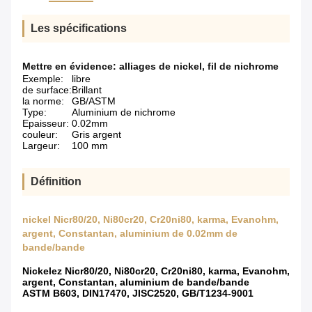
Les spécifications
Mettre en évidence:
alliages de nickel
,
fil de nichrome
Exemple:
libre
de surface:
Brillant
la norme:
GB/ASTM
Type:
Aluminium de nichrome
Epaisseur:
0.02mm
couleur:
Gris argent
Largeur:
100 mm
Définition
nickel Nicr80/20, Ni80cr20, Cr20ni80, karma, Evanohm,
argent, Constantan, aluminium de 0.02mm de
bande/bande
Nickelez Nicr80/20, Ni80cr20, Cr20ni80, karma, Evanohm,
argent, Constantan, aluminium de bande/bande
ASTM B603, DIN17470, JISC2520, GB/T1234-9001