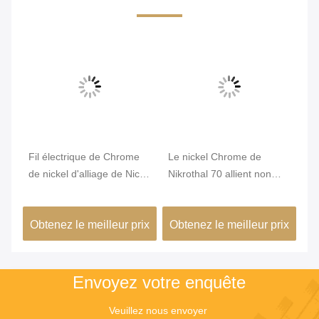
Fil électrique de Chrome
Le nickel Chrome de
Di
e
de nickel d'alliage de Nicr
Nikrothal 70 allient non
He
de résistance du karma
magnétique oxydé recuit
W
6j22
ix
Obtenez le meilleur prix
Obtenez le meilleur prix
Ob
Envoyez votre enquête
Veuillez nous envoyer 