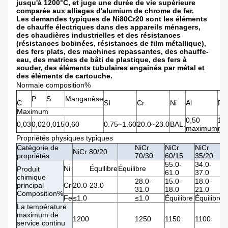
jusqu'à 1200°C, et juge une durée de vie supérieure
comparée aux alliages d'alumium de chrome de fer.
Les demandes typiques de Ni80Cr20 sont les éléments
de chauffe électriques dans des appareils ménagers,
des chaudières industrielles et des résistances
(résistances bobinées, résistances de film métallique),
des fers plats, des machines repassantes, des chauffe-
eau, des matrices de bâti de plastique, des fers à
souder, des éléments tubulaires engainés par métal et
des éléments de cartouche.
Normale composition%
P
S
Manganèse
C
SI
Cr
Ni
Al
Fe
Maximum
0,50
1,0
0,03
0,02
0,015
0,60
0.75~1.60
20.0~23.0
BAL.
maximum
ma
Propriétés physiques typiques
Catégorie de
NiCr
NiCr
NiCr
NiCr 80/20
propriétés
70/30
60/15
35/20
55.0-
34.0-
Ni
Équilibre
Équilibre
Produit
61.0
37.0
chimique
28.0-
15.0-
18.0-
principal
Cr
20.0-23.0
31.0
18.0
21.0
Composition%
Fe
≤1.0
≤1.0
Équilibre
Équilibre
La température
maximum de
1200
1250
1150
1100
service continu