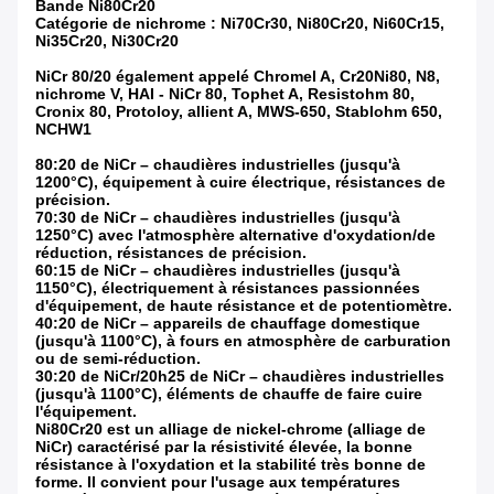
Bande Ni80Cr20
Catégorie de nichrome : Ni70Cr30, Ni80Cr20, Ni60Cr15,
Ni35Cr20, Ni30Cr20
NiCr 80/20 également appelé Chromel A, Cr20Ni80, N8,
nichrome V, HAI - NiCr 80, Tophet A, Resistohm 80,
Cronix 80, Protoloy, allient A, MWS-650, Stablohm 650,
NCHW1
80:20 de NiCr – chaudières industrielles (jusqu'à
1200°C), équipement à cuire électrique, résistances de
précision.
70:30 de NiCr – chaudières industrielles (jusqu'à
1250°C) avec l'atmosphère alternative d'oxydation/de
réduction, résistances de précision.
60:15 de NiCr – chaudières industrielles (jusqu'à
1150°C), électriquement à résistances passionnées
d'équipement, de haute résistance et de potentiomètre.
40:20 de NiCr – appareils de chauffage domestique
(jusqu'à 1100°C), à fours en atmosphère de carburation
ou de semi-réduction.
30:20 de NiCr/20h25 de NiCr – chaudières industrielles
(jusqu'à 1100°C), éléments de chauffe de faire cuire
l'équipement.
Ni80Cr20 est un alliage de nickel-chrome (alliage de
NiCr) caractérisé par la résistivité élevée, la bonne
résistance à l'oxydation et la stabilité très bonne de
forme. Il convient pour l'usage aux températures