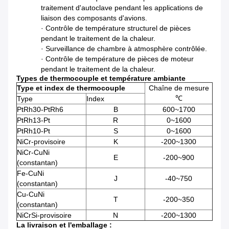
traitement d'autoclave pendant les applications de
liaison des composants d'avions.
· Contrôle de température structurel de pièces
pendant le traitement de la chaleur.
· Surveillance de chambre à atmosphère contrôlée.
· Contrôle de température de pièces de moteur
pendant le traitement de la chaleur.
Types de thermocouple et température ambiante
Type et index de thermocouple
Chaîne de mesure
℃
Type
Index
PtRh30-PtRh6
B
600~1700
PtRh13-Pt
R
0~1600
PtRh10-Pt
S
0~1600
NiCr-provisoire
K
-200~1300
NiCr-CuNi
E
-200~900
(constantan)
Fe-CuNi
J
-40~750
(constantan)
Cu-CuNi
T
-200~350
(constantan)
NiCrSi-provisoire
N
-200~1300
La livraison et l'emballage :