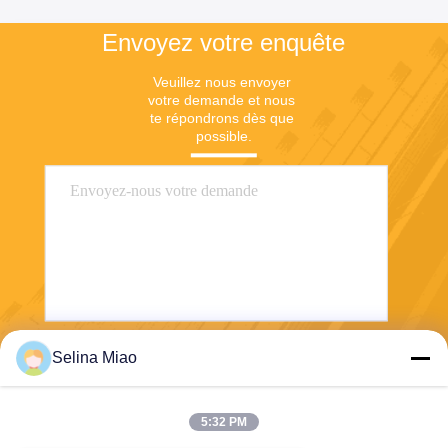
Envoyez votre enquête
Veuillez nous envoyer 
votre demande et nous 
te répondrons dès que 
possible.
Selina Miao
Envoyez
5:32 PM