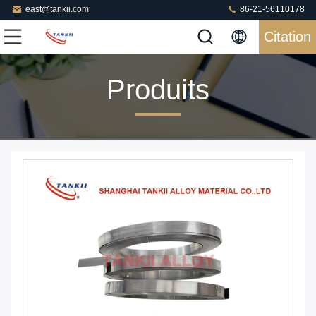
east@tankii.com
86-21-56110178
Citation
Produits