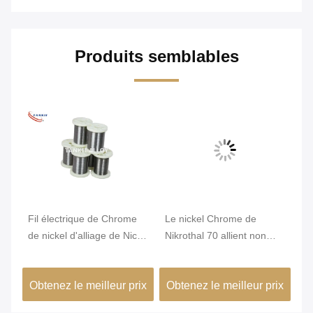
Produits semblables
Fil électrique de Chrome
Le nickel Chrome de
Di
e
de nickel d'alliage de Nicr
Nikrothal 70 allient non
He
de résistance du karma
magnétique oxydé recuit
W
6j22
ix
Obtenez le meilleur prix
Obtenez le meilleur prix
Ob