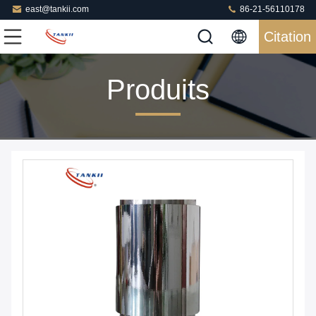
east@tankii.com
86-21-56110178
Citation
Produits