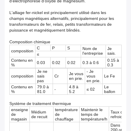
d'électrophorèse d'oxyde de magnésium.
L'alliage fer-nickel est principalement utilisé dans les
champs magnétiques alternatifs, principalement pour les
transformateurs de fer, relais, petits transformateurs de
puissance et magnétiquement blindés.
Composition chimique
C
P
S
Nom de
Je
composition
l'entreprise
sais.
≤
Contenu en
0.15 à
0.03
0.02
0.02
0.3 à 0.6
%
0.3
Je ne
- Je
Je vous
composition
sais
Cr
vous
Le Fe
en prie.
pas
en prie.
Contenu en
79.0 à
4.8 à
Le
-
≤ 02
%
81.0
5.2
ballon
Système de traitement thermique
enseigne
température
Maintenir le
Médium
Taux de
de
de
temps de
de recuit
refroidiss
magasin
chauffage
température/h
Dans 100 
200 oC/h, 