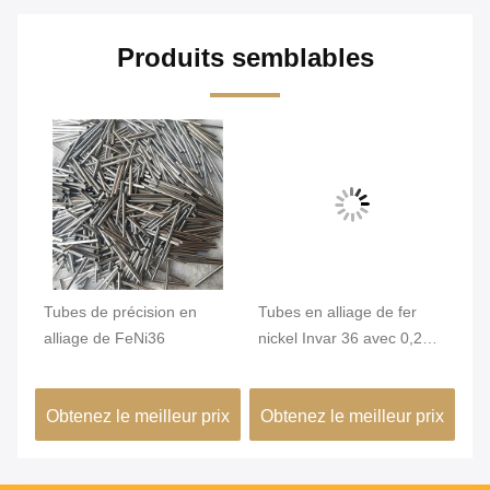
Produits semblables
qué
Tubes de précision en
Tubes en alliage de fer
Tu
,2
alliage de FeNi36
nickel Invar 36 avec 0,2
In
mm Min. OD et surface
st
brillante pour une grande
un
ix
Obtenez le meilleur prix
Obtenez le meilleur prix
Ob
stabilité dimensionnelle
co
dans les bâtiments verts
de