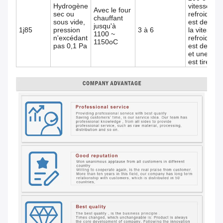
Hydrogène
vitesse de
Avec le four
sec ou
refroidiss
chauffant
sous vide,
est de 600
jusqu'à
1j85
pression
3 à 6
la vitesse 
1100 ~
n'excédant
refroidiss
1150oC
pas 0,1 Pa
est de 300
et une cha
est tirée.