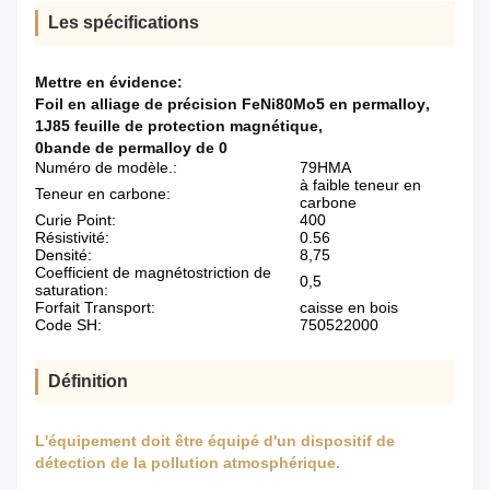
Les spécifications
Mettre en évidence:
Foil en alliage de précision FeNi80Mo5 en permalloy
,
1J85 feuille de protection magnétique
,
0bande de permalloy de 0
Numéro de modèle.:
79HMA
à faible teneur en
Teneur en carbone:
carbone
Curie Point:
400
Résistivité:
0.56
Densité:
8,75
Coefficient de magnétostriction de
0,5
saturation:
Forfait Transport:
caisse en bois
Code SH:
750522000
Définition
L'équipement doit être équipé d'un dispositif de
détection de la pollution atmosphérique.