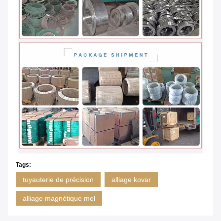
Tags:
tuyauterie de précision
alliage kovar
alliage magnétique mol