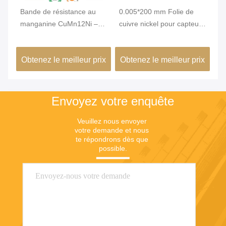
Bande de résistance au
0.005*200 mm Folie de
C1
on
manganine CuMn12Ni –
cuivre nickel pour capteur
cu
 à
Feuille d'alliage
de pression
di
d'épaisseur 0,01-7 mm
ix
Obtenez le meilleur prix
Obtenez le meilleur prix
Ob
de
avec coefficient de basse
gie
température pour shunt
d'ampèremètre
Envoyez votre enquête
Veuillez nous envoyer 
votre demande et nous 
te répondrons dès que 
possible.