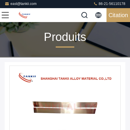
east@tankii.com
86-21-56110178
Citation
Produits