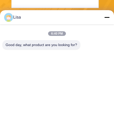
Lisa
Envoyez
6:40 PM
Good day, what product are you looking for?
Shanghai Tankii Alloy Material Co.,Ltd
east@tankii.com
86-21-56110178
1900 rue Mudanjiang, distric
t de Baoshan, 201999, Shan
ghai, Chine