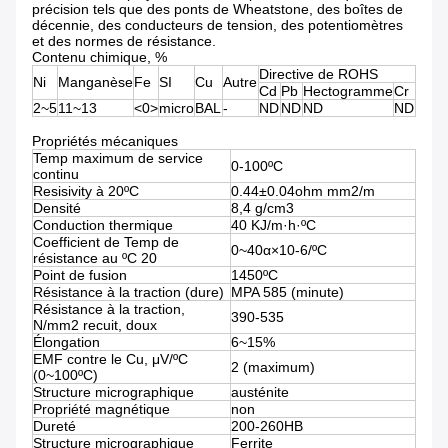
précision tels que des ponts de Wheatstone, des boîtes de
décennie, des conducteurs de tension, des potentiomètres
et des normes de résistance.
Contenu chimique, %
Directive de ROHS
Ni
Manganèse
Fe
SI
Cu
Autre
Cd
Pb
Hectogramme
Cr
2~5
11~13
<0>
micro
BAL
-
ND
ND
ND
ND
Propriétés mécaniques
Temp maximum de service
0-100ºC
continu
Resisivity à 20ºC
0.44±0.04ohm mm2/m
Densité
8,4 g/cm3
Conduction thermique
40 KJ/m·h·ºC
Coefficient de Temp de
0~40α×10-6/ºC
résistance au ºC 20
Point de fusion
1450ºC
Résistance à la traction (dure)
MPA 585 (minute)
Résistance à la traction,
390-535
N/mm2 recuit, doux
Élongation
6~15%
EMF contre le Cu, μV/ºC
2 (maximum)
(0~100ºC)
Structure micrographique
austénite
Propriété magnétique
non
Dureté
200-260HB
Structure micrographique
Ferrite