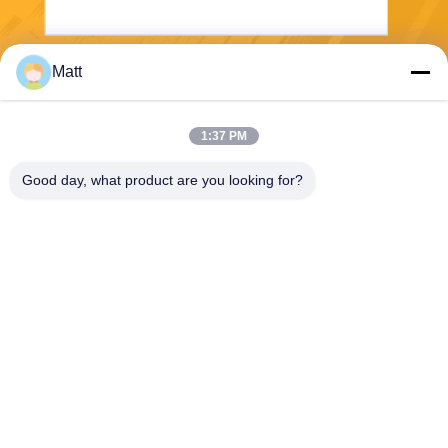
Matt
Envoyez
1:37 PM
Good day, what product are you looking for?
Shanghai Tankii Alloy Material Co.,Ltd
east@tankii.com
86-21-56110178
1900 rue Mudanjiang, distric
t de Baoshan, 201999, Shan
ghai, Chine