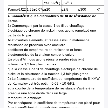
(αX10-6/℃)
(μv/℃)
Karma
6J22
1.33±0.07
≤±20
≤2.5
≤300
>7
4.
Caractéristiques distinctives de fil de résistance de
karma
1) Commençant par la classe 1 de fil de chauffage
électrique de chrome de nickel, nous avons remplacé une
partie du Ni par
Al et d'autres éléments, et réalisé ainsi un matériel de
résistance de précision avec amélioré
coefficient de température de résistance et force
électromotrice de la chaleur contre le cuivre.
En plus d'Al, nous avons réussi à rendre résistivité
volumique 1,2 fois plus grandes
que la classe 1 de fil de chauffage électrique de chrome de
nickel et la résistance à la traction 1,3 fois plus grand.
2) Le β secondaire de coefficient de température du fil KMW
de Karmalloy est très petit, - 0,03 × 10-6/K2,
et la courbe de la température de résistance s'avère être
presque une ligne droite dans un large
température ambiante.
Par conséquent, le coefficient de température est placé pour
être le coefficient de température moyen entre