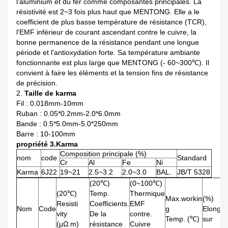
l'aluminium et du fer comme composantes principales. La
résistivité est 2~3 fois plus haut que MENTONG. Elle a le
coefficient de plus basse température de résistance (TCR),
l'EMF inférieur de courant ascendant contre le cuivre, la
bonne permanence de la résistance pendant une longue
période et l'antioxydation forte. Sa température ambiante
fonctionnante est plus large que MENTONG (- 60~300℃). Il
convient à faire les éléments et la tension fins de résistance
de précision.
2.
Taille de karma
Fil : 0.018mm-10mm
Ruban : 0.05*0.2mm-2.0*6.0mm
Bande : 0.5*5.0mm-5.0*250mm
Barre : 10-100mm
propriété 3.Karma
Composition principale (%)
nom
code
Standard
Cr
Al
Fe
Ni
Karma
6J22
19~21
2.5~3.2
2.0~3.0
BAL.
JB/T 5328
(20℃)
(0~100℃)
(20℃)
Temp.
Thermique
Max.workin
(%)
Resisti
Coefficients.
EMF
Nom
Code
g
Elongat
vity
De la
contre.
Temp. (℃)
sur
(μΩ.m)
résistance
Cuivre