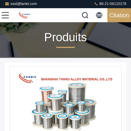
east@tankii.com
86-21-56110178
Citation
Produits