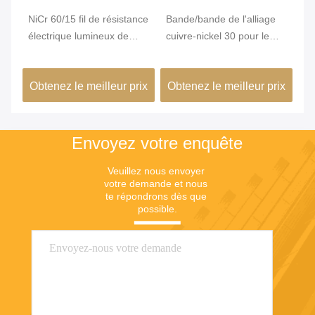
NiCr 60/15 fil de résistance
Bande/bande de l'alliage
Él
électrique lumineux de
cuivre-nickel 30 pour le
él
r
nichrome pour l'appareil
chauffage de résistance
ré
n
de chauffage de ptc
te
ix
Obtenez le meilleur prix
Obtenez le meilleur prix
Ob
ré
lo
le
Envoyez votre enquête
Veuillez nous envoyer 
votre demande et nous 
te répondrons dès que 
possible.