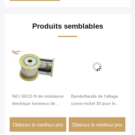
Produits semblables
Vi
NiCr 60/15 fil de résistance
Bande/bande de l'alliage
Él
électrique lumineux de
cuivre-nickel 30 pour le
él
r
nichrome pour l'appareil
chauffage de résistance
ré
n
de chauffage de ptc
te
ix
Obtenez le meilleur prix
Obtenez le meilleur prix
Ob
ré
lo