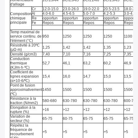
nomenclature
1Cr13Al4
0Cr25Al5
0Cr21Al6
0Cr23Al5
0Cr21Al
d'alliage
Cr
12.0-15.0
23.0-26.0
19.0-22.0
20.5-23.5
18.0-21
Al
4.0-6.0
4.5-6.5
5.0-7.0
4.2-5.3
3.0-4.2
Composition
chimique
Re
opportun
opportun
opportun
opportun
opportu
principale
Fe
Repos
Repos
Repos
Repos
Repos
Temp maximal de
service continu. de
950
1250
1250
1250
1100
l'
élément (
°C)
Résistivité à 20ºC
1,25
1,42
1,42
1,35
1,23
(μΩ·m)
Densité (g/cm3)
7,40
7,10
7,16
7,25
7,35
Conduction
thermique
52,7
46,1
63,2
60,2
46,9
(KJ/m·h·ºC)
Coefficient de
lignes expansion
15,4
16,0
14,7
15,0
13,5
(α×10-6/ºC)
Point de fusion
approximativement
1450
1500
1500
1500
1500
(ºC)
Résistance à la
580-680
630-780
630-780
630-780
600-700
traction (N/mm2)
Élongation à la
>
16
>
12
>
12
>
12
>
12
rupture (%)
Variation de
65-75
60-75
65-75
65-75
65-75
secteur (%)
Répétez la
fréquence de
>
5
>
5
>
5
>
5
>
5
recourbement