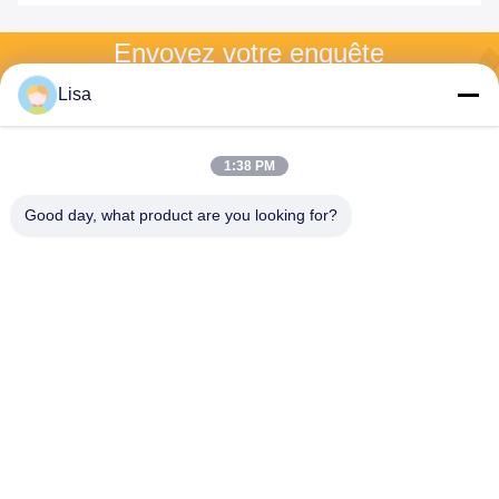
le
Envoyez votre enquête
Lisa
Veuillez nous envoyer 
votre demande et nous 
te répondrons dès que 
possible.
1:38 PM
Good day, what product are you looking for?
Envoyez