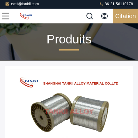
east@tankii.com
86-21-56110178
Citation
Produits