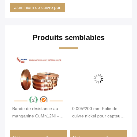
aluminium de cuivre pur
Produits semblables
Bande de résistance au
0.005*200 mm Folie de
C1
on
manganine CuMn12Ni –
cuivre nickel pour capteur
cu
 à
Feuille d'alliage
de pression
di
d'épaisseur 0,01-7 mm