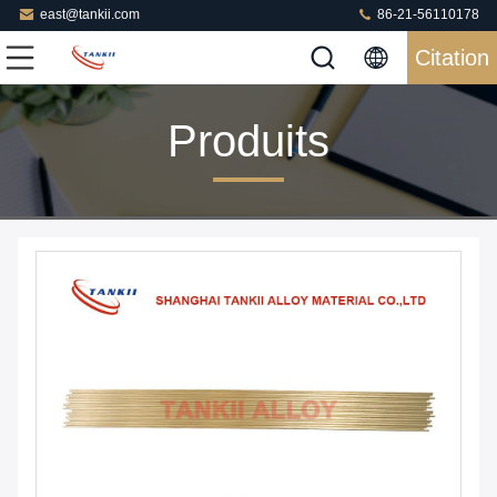
east@tankii.com
86-21-56110178
Citation
Produits