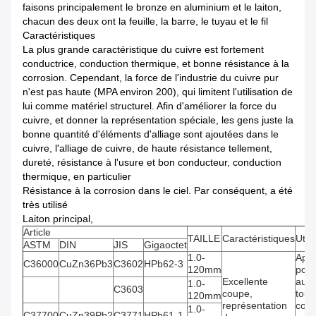
faisons principalement le bronze en aluminium et le laiton,
chacun des deux ont la feuille, la barre, le tuyau et le fil
Caractéristiques
La plus grande caractéristique du cuivre est fortement
conductrice, conduction thermique, et bonne résistance à la
corrosion. Cependant, la force de l'industrie du cuivre pur
n'est pas haute (MPA environ 200), qui limitent l'utilisation de
lui comme matériel structurel. Afin d'améliorer la force du
cuivre, et donner la représentation spéciale, les gens juste la
bonne quantité d'éléments d'alliage sont ajoutées dans le
cuivre, l'alliage de cuivre, de haute résistance tellement,
dureté, résistance à l'usure et bon conducteur, conduction
thermique, en particulier
Résistance à la corrosion dans le ciel. Par conséquent, a été
très utilisé
Laiton principal,
Article
TAILLE
Caractéristiques
Utili
ASTM
DIN
JIS
Gigaoctet
1.0-
Appl
C36000
CuZn36Pb3
C3602
HPb62-3
120mm
pour
Excellente
auto
1.0-
C3603
coupe,
tour
120mm
représentation
com
1.0-
C37700
CuZn39Pb2
C3771
HPb61-1