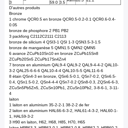
--
Rem
≤0.5
≤1.2
3
59.0
3.5
D'autres produits
Bronze
1 chrome QCR0.5 en bronze QCR0.5-0.2-0.1 QCR0.6-0.4-
0.05
bronze de phosphore 2 PB1 PB2
3 packfong C2112C2111 C2113
bronze de silicium 4 QSI3-1 QSI 1-3 QSN3.5-3-1.5
bronze de manganèse 5 QMN1.5 QMN2 QMN5
6 avance ZCuPb10Sn10 en bronze ZCuPb15Sn8
ZCuPb20Sn5 ZCuPb17Sn4Zn4
7 bronze en aluminium QAL9-4 QAL9-2 QAL9-4-4-2 QAL10-
3-2 QAL25-6-6-6 QAL10-4-4 QAL10-5-5 QAL11-6-6
8 étain QSn4-3 en bronze, QSn6.5-0.1, QSn7-0.2, QSn6.5-
0.4, QSn1.5-0.2, QSn4-4-4 QSn7-0.2 QSn8-0.3, ZQSn6-6-3,
ZCuSn5Pb5Zn5, ZCuSn10Pb1, ZCuSn10Pb2, 3-8-6-1, 3-11-
4
laiton
1 laiton en aluminium 35-2-2-1 38-2-2 de fer
2 laiton en aluminium HAL66-6-3-2, HAL61-4-3-2, HAL60-1-
1, HAL59-3-2
3 H90 en laiton, H62, H68, H85, H70, H65
laiton HPB63-3, HPB63-0.1, HPB62-0.8, HPB62-2, HPB60-2,