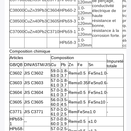
de perçage,
num
120mm
conductivité
par
1.0-
C38000
CuZn39Pb3
C3604
HPb60-2
électrique de
ordi
120mm
haute
trai
1.0-
résistance et
produ
C38500
CuZn40Pb3
C3605
HPb59-3
120mm
bonne,
que 
1.0-
résistance à la
maté
C37000
CuZn40Pb2
C3710
HPb59-1
120mm
corrosion forte.
pris
1.0-
élec
HPb58-3
120mm
conn
Composition chimique
Articles
Composition
Impureté
GB/QB
DIN/ASTM/JIS
Cu
Pb
Zn
Fe
Sn
totale
59.0-
1.8-
C3602
JIS C3602
Rem
≤0.5
FeSn≤1.0
-
63.0
3.7
57.0-
1.8-
C3603
JIS C3603
Rem
≤0.35
FeSn≤0.6
-
61.0
3.7
57.0-
1.8-
C3604
JIS C3604
Rem
≤0.5
FeSn≤1.0
-
61.0
3.7
56.0-
3.5-
C3605
JIS C3605
Rem
≤0.5
FeSn≤10
-
60.0
4.5
57.0-
1.0-
C3771
JIS C3771
Rem
FeSn≤1.0
-
61.0
2.5
HPb59-
57.0-
0.8-
--
Rem
≤0.5
≤1.0
1
60.0
1.9
HPb58-
57.0-
2.5-