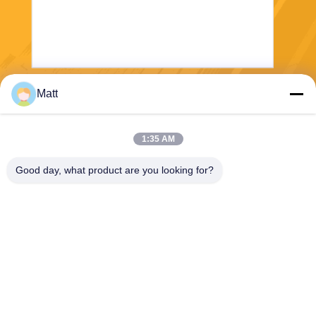
Matt
Envoyez
1:35 AM
Good day, what product are you looking for?
Shanghai Tankii Alloy Material Co.,Ltd
east@tankii.com
86-21-56110178
1900 rue Mudanjiang, distric
t de Baoshan, 201999, Shan
ghai, Chine