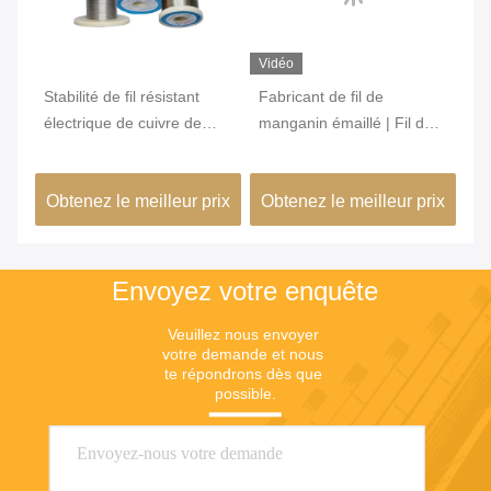
Vidéo
Vi
00
Stabilité de fil résistant
Fabricant de fil de
Fi
électrique de cuivre de
manganin émaillé | Fil de
su
manganèse bonne pour la
manganin isolé 6J12 6J8
mé
résistance d'émetteur
6J11 6J13
ap
ix
Obtenez le meilleur prix
Obtenez le meilleur prix
Ob
mé
Envoyez votre enquête
Veuillez nous envoyer 
votre demande et nous 
te répondrons dès que 
possible.