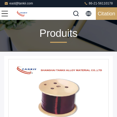
east@tankii.com
86-21-56110178
Citation
Produits