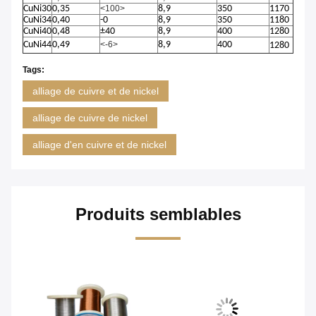
CuNi30
0,35
<100>
8,9
350
1170
CuNi34
0,40
-0
8,9
350
1180
CuNi40
0,48
±40
8,9
400
1280
CuNi44
0,49
<-6>
8,9
400
1280
Tags:
alliage de cuivre et de nickel
alliage de cuivre de nickel
alliage d'en cuivre et de nickel
Produits semblables