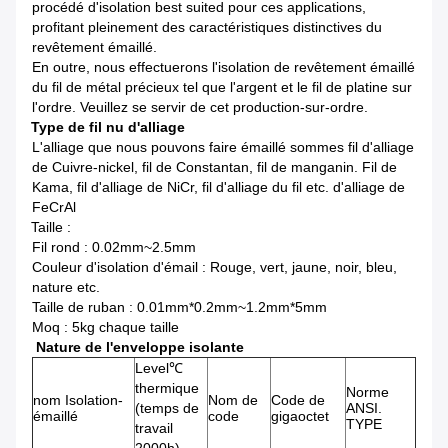
procédé d'isolation best suited pour ces applications,
profitant pleinement des caractéristiques distinctives du
revêtement émaillé.
En outre, nous effectuerons l'isolation de revêtement émaillé
du fil de métal précieux tel que l'argent et le fil de platine sur
l'ordre. Veuillez se servir de cet production-sur-ordre.
Type de fil nu d'alliage
L'alliage que nous pouvons faire émaillé sommes fil d'alliage
de Cuivre-nickel, fil de Constantan, fil de manganin. Fil de
Kama, fil d'alliage de NiCr, fil d'alliage du fil etc. d'alliage de
FeCrAl
Taille :
Fil rond : 0.02mm~2.5mm
Couleur d'isolation d'émail : Rouge, vert, jaune, noir, bleu,
nature etc.
Taille de ruban : 0.01mm*0.2mm~1.2mm*5mm
Moq : 5kg chaque taille
Nature de l'enveloppe isolante
Level℃
thermique
Norme
nom Isolation-
Nom de
Code de
(temps de
ANSI.
émaillé
code
gigaoctet
TYPE
travail