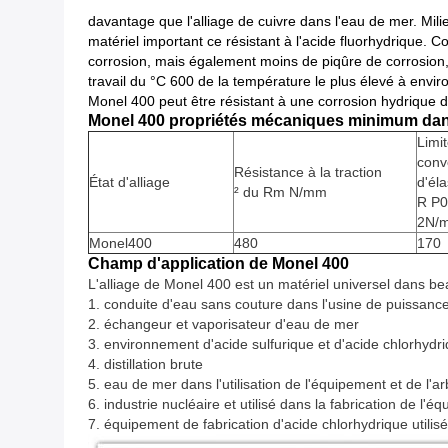
davantage que l'alliage de cuivre dans l'eau de mer. Mil
matériel important ce résistant à l'acide fluorhydrique. 
corrosion, mais également moins de piqûre de corrosion,
travail du °C 600 de la température le plus élevé à env
Monel 400 peut être résistant à une corrosion hydrique 
Monel 400 propriétés mécaniques minimum dan
Limi
conv
Résistance à la traction
État d'alliage
d'éla
² du Rm N/mm
R P0
2N/
Monel400
480
170
Champ d'application de Monel 400
L'alliage de Monel 400 est un matériel universel dans bea
1. conduite d'eau sans couture dans l'usine de puissanc
2. échangeur et vaporisateur d'eau de mer
3. environnement d'acide sulfurique et d'acide chlorhydr
4. distillation brute
5. eau de mer dans l'utilisation de l'équipement et de l'ar
6. industrie nucléaire et utilisé dans la fabrication de l
7. équipement de fabrication d'acide chlorhydrique utilis