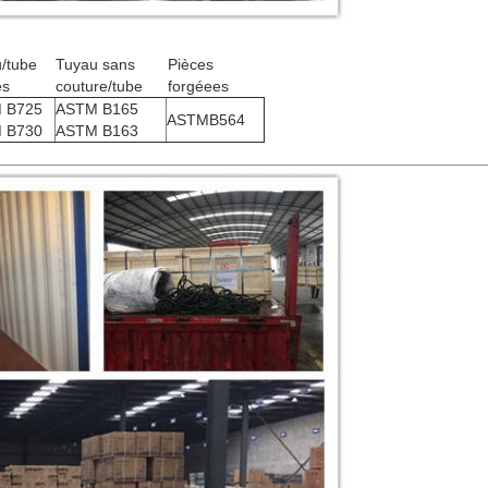
/tube
Tuyau sans
Pièces
és
couture/tube
forgéees
 B725
ASTM B165
ASTMB564
 B730
ASTM B163