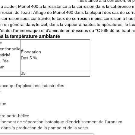
résistance à la corrosion, et 
ieu acide : Monel 400 a la résistance à la corrosion dans la cohérence 
Corrosion de l'eau : Alliage de Monel 400 dans la plupart des cas de cor
 corrosion sous contrainte, le taux de corrosion moins corrosion à ha
iron en général dans le ciel, dans la vapeur à hautes températures, le
d'états d'ammoniaque et d'aminate en-dessous du °C 585 dû au haut ni
s la température ambiante
te
entionnelle
Élongation
sticité
Des 5 %
. ²de
mm
35
ucoup d'applications industrielles :
e
ique
bre porte-hélice
'équipement de séparation isotopique d'enrichissement de l'uranium
é dans la production de la pompe et de la valve