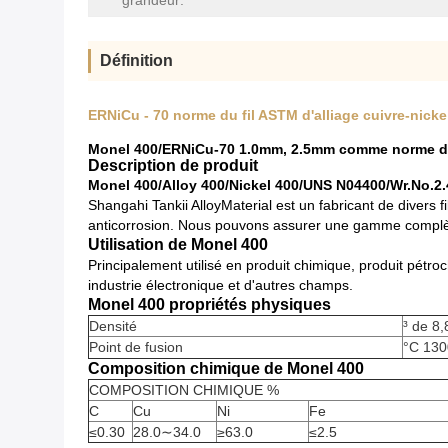
grandeur:
Définition
ERNiCu - 70 norme du fil ASTM d'alliage cuivre-nic
Monel 400/ERNiCu-70 1.0mm, 2.5mm comme norme d
Description de produit
Monel 400/Alloy 400/Nickel 400/UNS N04400/Wr.No.2
Shangahi Tankii AlloyMaterial est un fabricant de divers 
anticorrosion. Nous pouvons assurer une gamme complèt
Utilisation de Monel 400
Principalement utilisé en produit chimique, produit pétro
industrie électronique et d'autres champs.
Monel 400 propriétés physiques
Densité
³ de 8
Point de fusion
°C 130
Composition chimique de Monel 400
COMPOSITION CHIMIQUE %
C
Cu
Ni
Fe
≤0.30
28.0∼34.0
≥63.0
≤2.5