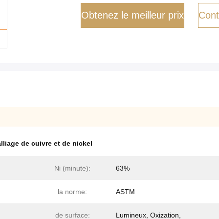
Obtenez le meilleur prix
Cont
alliage de cuivre et de nickel
Ni (minute):
63%
la norme:
ASTM
de surface:
Lumineux, Oxization,