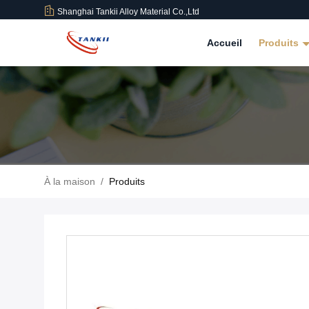
Shanghai Tankii Alloy Material Co.,Ltd
Accueil
Produits
À la maison
/
Produits