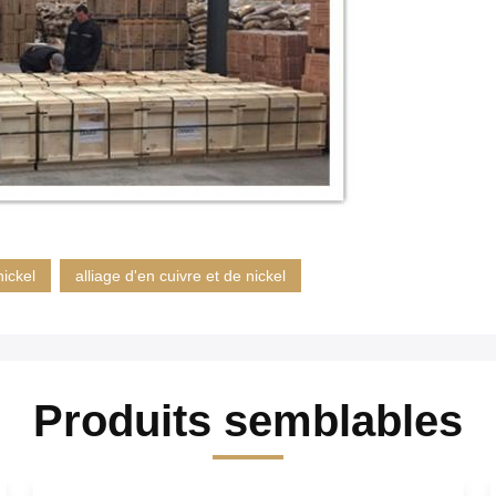
nickel
alliage d'en cuivre et de nickel
Produits semblables