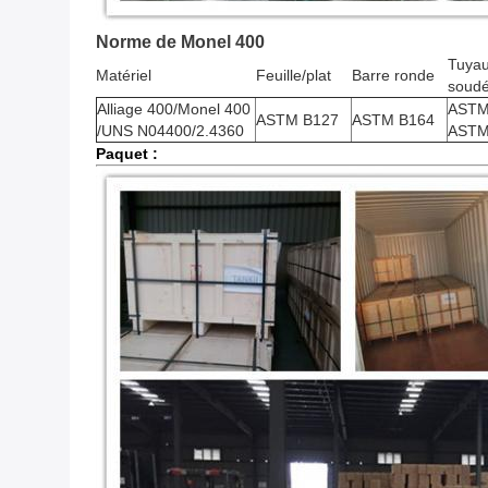
Norme de Monel 400
Tuyau
Matériel
Feuille/plat
Barre ronde
soud
Alliage 400/Monel 400
ASTM
ASTM B127
ASTM B164
/UNS N04400/2.4360
ASTM
Paquet :