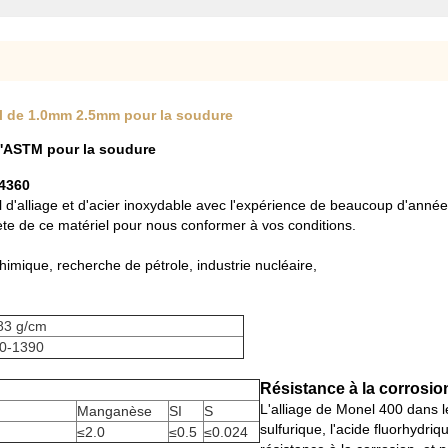
kel de 1.0mm 2.5mm pour la soudure
'ASTM pour la soudure
.4360
fil d'alliage et d'acier inoxydable avec l'expérience de beaucoup d'année
e de ce matériel pour nous conformer à vos conditions.
chimique, recherche de pétrole, industrie nucléaire,
,83 g/cm
0-1390
Résistance à la corrosio
L'alliage de Monel 400 dans le
Manganèse
SI
S
sulfurique, l'acide fluorhydri
≤2.0
≤0.5
≤0.024