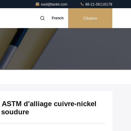
east@tankii.com
86-21-56110178
Citation
French
 ASTM d'alliage cuivre-nickel
 soudure