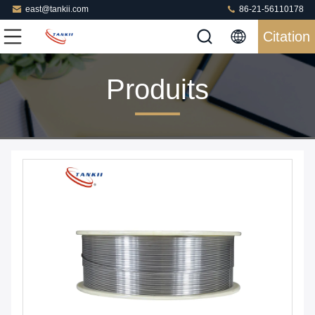
east@tankii.com
86-21-56110178
Citation
Produits