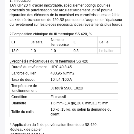
1. Introduction
TANKII 420 fil d'acier inoxydable, spécialement conçu pour les
procédés de pulvérisation par arc.Il est largement utilisé pour la
réparation des éléments de la machineLes caractéristiques de faible
taux de rétrécissement de 420 SS permettent d'augmenter l'épaisseur
du revêtement sur les pièces nécessitant des revêtements plus lourds.
2Composition chimique du fil thermique SS 420, %
Nom de
Cr
Je sais.
C
Le Fe
l'entreprise
13.0
1.0
1.0
0.3
Le ballon
3Propriétés mécaniques du fil thermique SS 420
Dureté du revêtement
HRC 40 à 45
La force du lien
480,95 N/mm2
Taux de dépôt
10 lb/h/100 A
Température de
Jusqu'à 550C 1022F
fonctionnement
Condition
Fil massif
Diamètre
1.6 mm ((14 ga),20,0 mm,3.175 mm
10 kg, 15 kg, ou selon la demande du
Taille du colis
client
4.Application du fil de pulvérisation thermique SS 420:
Rouleaux de papier