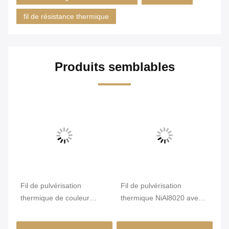
fil de résistance thermique
Produits semblables
Fil
Fil de pulvérisation
Fil de pulvérisation
Fi
ue
thermique de couleur
thermique NiAl8020 avec
Ni
nts
cuivre NiAl95/5 avec
résistance à la liaison 4300
ré
résistance à la liaison 4300
Psi 70% efficacité de dépôt
≥5