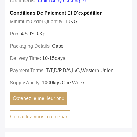
Documents:
Tankii Alloy Catalog.pdf
Conditions De Paiement Et D'expédition
Minimum Order Quantity:
10KG
Prix:
4.5USD/Kg
Packaging Details:
Case
Delivery Time:
10-15days
Payment Terms:
T/T,D/P,D/A,L/C,Western Union,
Supply Ability:
1000kgs One Week
Obtenez le meilleur prix
Contactez-nous maintenant