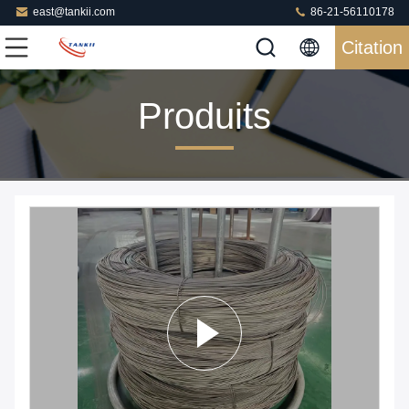
east@tankii.com
86-21-56110178
Citation
Produits