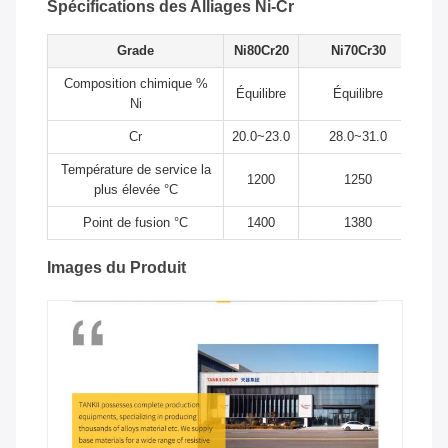
Spécifications des Alliages Ni-Cr
Grade
Ni80Cr20
Ni70Cr30
Composition chimique %
Équilibre
Équilibre
Ni
Cr
20.0~23.0
28.0~31.0
Température de service la
1200
1250
plus élevée °C
Point de fusion °C
1400
1380
Images du Produit