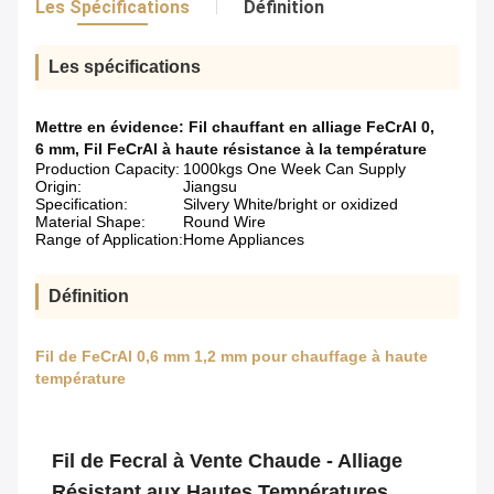
Les Spécifications
Définition
Les spécifications
Mettre en évidence:
Fil chauffant en alliage FeCrAl 0
,
6 mm
,
Fil FeCrAl à haute résistance à la température
Production Capacity:
1000kgs One Week Can Supply
Origin:
Jiangsu
Specification:
Silvery White/bright or oxidized
Material Shape:
Round Wire
Range of Application:
Home Appliances
Définition
Fil de FeCrAl 0,6 mm 1,2 mm pour chauffage à haute
température
Fil de Fecral à Vente Chaude - Alliage
Résistant aux Hautes Températures