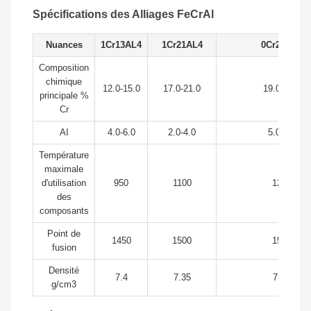
Spécifications des Alliages FeCrAl
Nuances
1Cr13AL4
1Cr21AL4
0Cr21AL6
Composition
chimique
12.0-15.0
17.0-21.0
19.0-22.0
principale %
Cr
AI
4.0-6.0
2.0-4.0
5.0-7.0
Température
maximale
d'utilisation
950
1100
1250
des
composants
Point de
1450
1500
1500
fusion
Densité
7.4
7.35
7.16
g/cm3