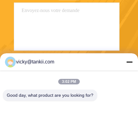
vicky@tankii.com
Envoyez
3:02 PM
Good day, what product are you looking for?
Shanghai Tankii Alloy Material Co.,Ltd
east@tankii.com
86-21-56110178