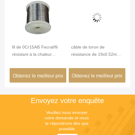
nce
fil de 0Cr15Al5 Fecral/fil
câble de toron de
La
résistant à la chaleur
résistance de 19x0.52mm
éc
électrique pour le four
Uniforme pour des
fl
éléments de chauffe
th
ix
Obtenez le meilleur prix
Obtenez le meilleur prix
Ob
0C
Envoyez votre enquête
Veuillez nous envoyer 
votre demande et nous 
te répondrons dès que 
possible.