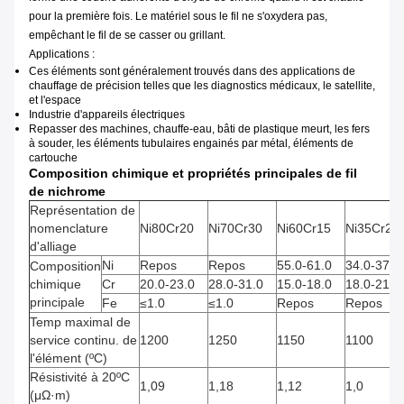
pour la première fois. Le matériel sous le fil ne s'oxydera pas,
empêchant le fil de se casser ou grillant.
Applications :
Ces éléments sont généralement trouvés dans des applications de
chauffage de précision telles que les diagnostics médicaux, le satellite,
et l'espace
Industrie d'appareils électriques
Repasser des machines, chauffe-eau, bâti de plastique meurt, les fers
à souder, les éléments tubulaires engainés par métal, éléments de
cartouche
Composition chimique et propriétés principales de fil
de nichrome
Représentation de
nomenclature
Ni80Cr20
Ni70Cr30
Ni60Cr15
Ni35Cr20
d'alliage
Ni
Repos
Repos
55.0-61.0
34.0-37.0
Composition
chimique
Cr
20.0-23.0
28.0-31.0
15.0-18.0
18.0-21.0
principale
Fe
≤1.0
≤1.0
Repos
Repos
Temp maximal de
service continu. de
1200
1250
1150
1100
l'élément (ºC)
Résistivité à 20ºC
1,09
1,18
1,12
1,0
(μΩ·m)