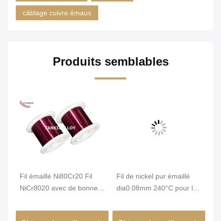
câblage cuivre émaux
Produits semblables
Vi
Fil émaillé Ni80Cr20 Fil
Fil de nickel pur émaillé
Fi
NiCr8020 avec de bonnes
dia0.08mm 240°C pour le
Ni
de
performances d'isolation
bobinage de composants
1.
de micro-capteurs
po