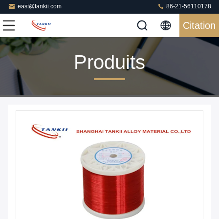
east@tankii.com
86-21-56110178
Citation
Produits