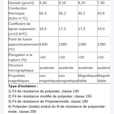
Densité (g/cm3)
8,40
8,10
8,20
7,90
Conduction
thermique
60,3
45,2
45,2
43,8
(KJ/m·h·ºC)
Coefficient de
lignes expansion
18,0
17,0
17,0
19,0
(α×10-6/ºC)
Point de fusion
approximativement
1400
1380
1390
1390
(ºC)
Élongation à la
>
20
>
20
>
20
>
20
rupture (%)
Structure
austénite
austénite
austénite
austénite
micrographique
Propriétés
non
non
Magnétique
Magnétiq
magnétiques
magnétique
magnétique
faible
faible
Tpye d'isolation :
1)
Fil de résistance de polyester, classe 130
2)
Fil de résistance modifié de polyester, classe 155
3)
Fil de résistance de Polyesterimide, classe 180
4)
Polyester (imide) enduit du fil de résistance de polyamide-
imide, classe 200