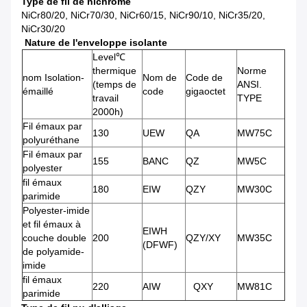
Type de
fil de
nichrome
NiCr80/20, NiCr70/30, NiCr60/15, NiCr90/10, NiCr35/20,
NiCr30/20
Nature de l'enveloppe isolante
Level℃
thermique
Norme
nom Isolation-
Nom de
Code de
(temps de
ANSI.
émaillé
code
gigaoctet
travail
TYPE
2000h)
Fil émaux par
130
UEW
QA
MW75C
polyuréthane
Fil émaux par
155
BANC
QZ
MW5C
polyester
fil émaux
180
EIW
QZY
MW30C
parimide
Polyester-imide
et fil émaux à
EIWH
couche double
200
QZY/XY
MW35C
(DFWF)
de polyamide-
imide
fil émaux
220
AIW
QXY
MW81C
parimide