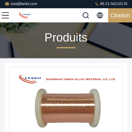
east@tankii.com
86-21-56110178
Citation
Produits