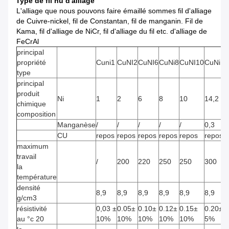
Type de fil nu d'alliage
L'alliage que nous pouvons faire émaillé sommes fil d'alliage
de Cuivre-nickel, fil de Constantan, fil de manganin. Fil de
Kama, fil d'alliage de NiCr, fil d'alliage du fil etc. d'alliage de
FeCrAl
principal
propriété
Cuni1
CuNI2
CuNI6
CuNi8
CuNI10
CuNi14
type
principal
produit
Ni
1
2
6
8
10
14,2
chimique
composition
Manganèse
/
/
/
/
/
0,3
CU
repos
repos
repos
repos
repos
repos
maximum
travail
/
200
220
250
250
300
la
température
densité
8,9
8,9
8,9
8,9
8,9
8,9
g/cm3
résistivité
0,03
±
0.05±
0.10±
0.12±
0.15±
0.20±
au °c 20
10%
10%
10%
10%
10%
5%